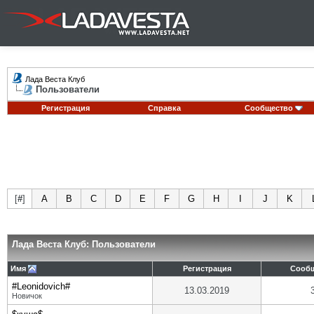
Лада Веста Клуб
Пользователи
Регистрация
Справка
Сообщество
[
#
]
A
B
C
D
E
F
G
H
I
J
K
Лада Веста Клуб: Пользователи
Имя
Регистрация
Сооб
#Leonidovich#
13.03.2019
Новичок