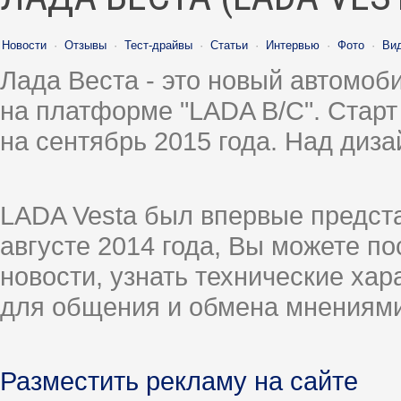
Новости
·
Отзывы
·
Тест-драйвы
·
Статьи
·
Интервью
·
Фото
·
Ви
Лада Веста - это новый автомо
на платформе "LADA B/C". Старт
на сентябрь 2015 года. Над диз
LADA Vesta был впервые предст
августе 2014 года, Вы можете п
новости, узнать технические ха
для общения и обмена мнениями
Разместить рекламу на сайте