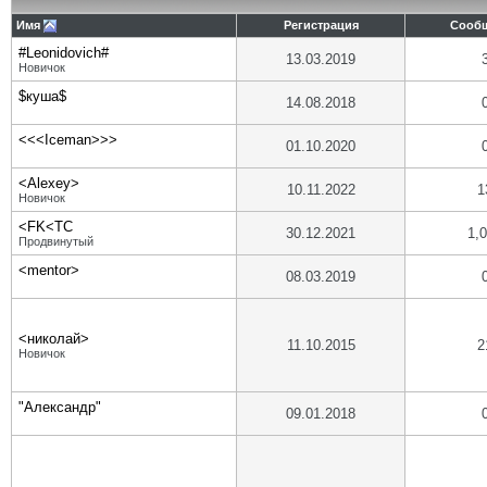
Имя
Регистрация
Сооб
#Leonidovich#
13.03.2019
Новичок
$куша$
14.08.2018
<<<Iceman>>>
01.10.2020
<Alexey>
10.11.2022
1
Новичок
<FK<TC
30.12.2021
1,
Продвинутый
<mentor>
08.03.2019
<николай>
11.10.2015
2
Новичок
"Александр"
09.01.2018