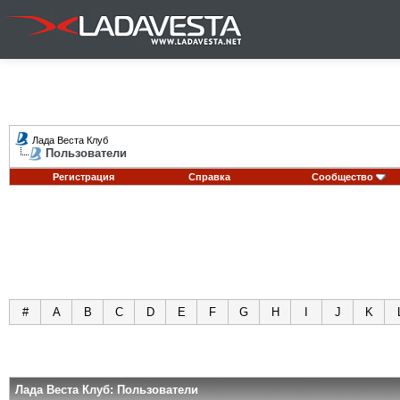
Лада Веста Клуб
Пользователи
Регистрация
Справка
Сообщество
#
A
B
C
D
E
F
G
H
I
J
K
Лада Веста Клуб: Пользователи