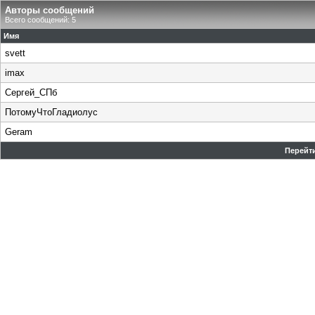
Авторы сообщений
Всего сообщений: 5
Имя
svett
imax
Сергей_СПб
ПотомуЧтоГладиолус
Geram
Перейти