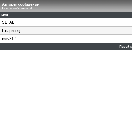
Авторы сообщений
Всего сообщений: 4
Имя
SE_AL
Гагаринец
msv812
Перейти