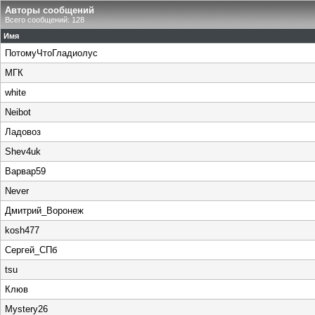
Авторы сообщений
Всего сообщений: 128
Имя
ПотомуЧтоГладиолус
МГК
white
Neibot
Ладовоз
Shev4uk
Варвар59
Never
Дмитрий_Воронеж
kosh477
Сергей_СПб
tsu
Клюв
Mystery26