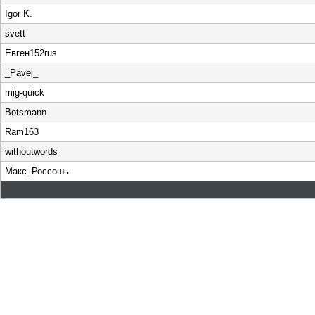
Igor K.
svett
Евген152rus
_Pavel_
mig-quick
Botsmann
Ram163
withoutwords
Макс_Россошь