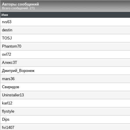
Авторы сообщений
Всего сообщений: 271
Имя
rvs63
destin
TOSJ
Phantom70
ovl72
Алекс3Т
Дмитрий_Воронеж
mars36
Свиридов
Uninstaller13
karl12
flystyle
Dips
fvi1407