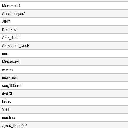
Morozov84
Александр57
JINY
Kostikov
Alex_1963
Alexsandr_UssR
ник
Миколаич
wezen
водитель
serg100orel
dvd73
lukas
VST
nordline
Джек_Воробей