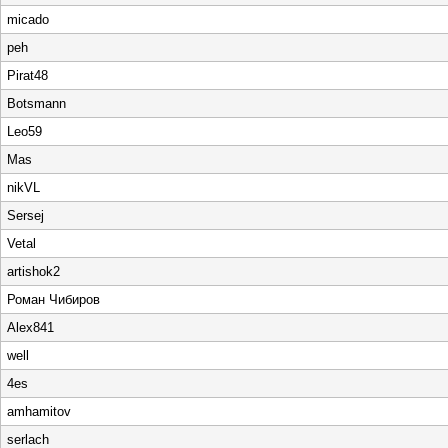
micado
peh
Pirat48
Botsmann
Leo59
Mas
nikVL
Sersej
Vetal
artishok2
Роман Чибиров
Alex841
well
4es
amhamitov
serlach