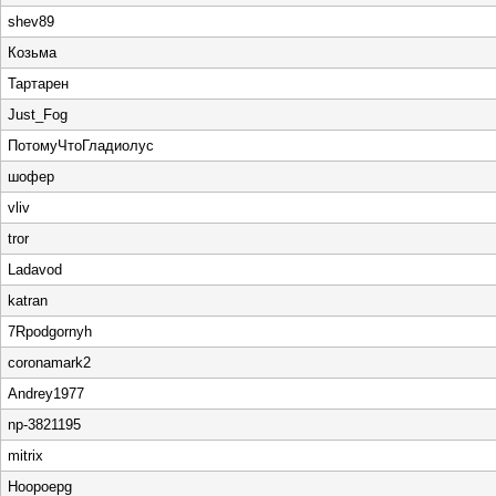
shev89
Козьма
Тартарен
Just_Fog
ПотомуЧтоГладиолус
шофер
vliv
tror
Ladavod
katran
7Rpodgornyh
coronamark2
Andrey1977
np-3821195
mitrix
Hoopoepg