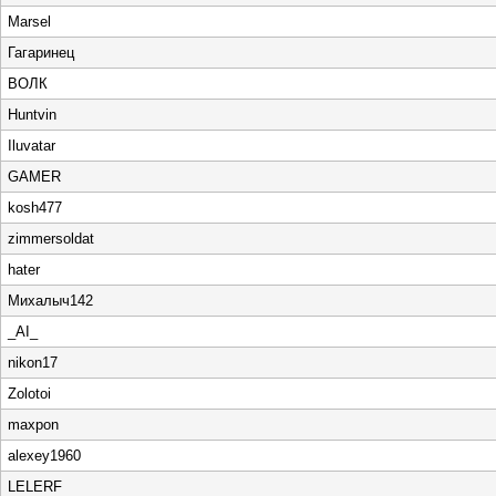
Marsel
Гагаринец
ВОЛК
Huntvin
Iluvatar
GAMER
kosh477
zimmersoldat
hater
Михалыч142
_AI_
nikon17
Zolotoi
maxpon
alexey1960
LELERF