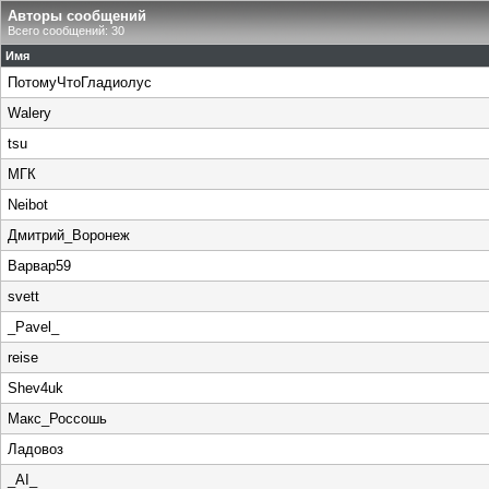
Авторы сообщений
Всего сообщений: 30
Имя
ПотомуЧтоГладиолус
Walery
tsu
МГК
Neibot
Дмитрий_Воронеж
Варвар59
svett
_Pavel_
reise
Shev4uk
Макс_Россошь
Ладовоз
_AI_