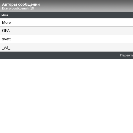
Авторы сообщений
Всего сообщений: 10
Имя
More
OFA
svett
_AI_
Перейти