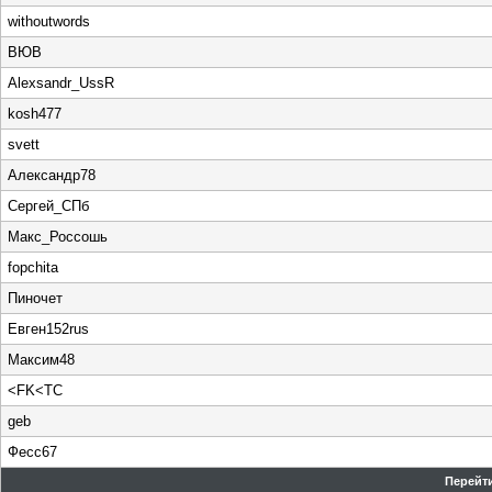
withoutwords
ВЮВ
Alexsandr_UssR
kosh477
svett
Александр78
Сергей_СПб
Макс_Россошь
fopchita
Пиночет
Евген152rus
Максим48
<FK<TC
geb
Фесс67
Перейти