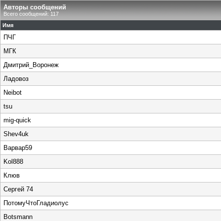
Авторы сообщений
Всего сообщений: 117
Имя
ПЧГ
МГК
Дмитрий_Воронеж
Ладовоз
Neibot
tsu
mig-quick
Shev4uk
Варвар59
Kol888
Клюв
Сергей 74
ПотомуЧтоГладиолус
Botsmann