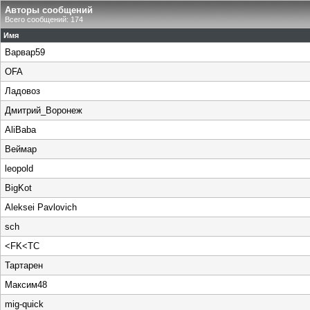
Авторы сообщений
Всего сообщений: 174
Имя
Варвар59
OFA
Ладовоз
Дмитрий_Воронеж
AliBaba
Веймар
leopold
BigKot
Aleksei Pavlovich
sch
<FK<TC
Тартарен
Максим48
mig-quick