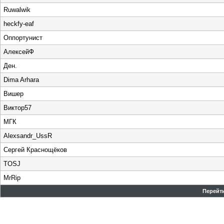
Ruwalwik
heckfy-eaf
Оппортунист
АлексейФ
Ден.
Dima Arhara
Вишер
Виктор57
МГК
Alexsandr_UssR
Сергей Краснощёков
TOSJ
MrRip
Перейти