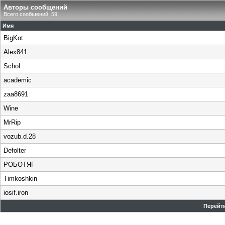
Авторы сообщений
Всего сообщений: 59
Имя
BigKot
Alex841
Schol
academic
zaa8691
Wine
MrRip
vozub.d.28
Defolter
РОБОТЯГ
Timkoshkin
iosif.iron
Перейти