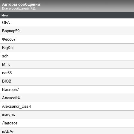
Авторы сообщений
Всего сообщений: 711
Имя
OFA
Варвар59
Фесс67
BigKot
sch
МГК
rvs63
ВЮВ
Виктор57
АлексейФ
Alexsandr_UssR
жигуль
Ладовоз
вАВАн