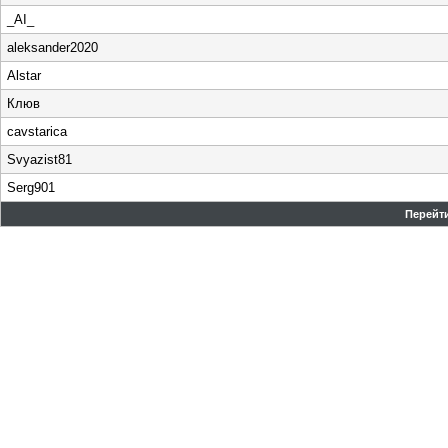
_AI_
aleksander2020
Alstar
Клюв
cavstarica
Svyazist81
Serg901
Перейти