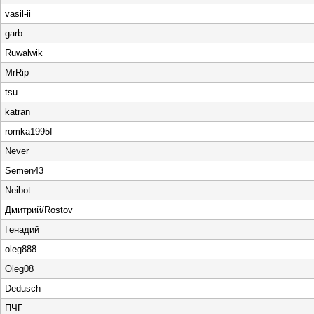
vasil-ii
garb
Ruwalwik
MrRip
tsu
katran
romka1995f
Never
Semen43
Neibot
Дмитрий/Rostov
Генадий
oleg888
Oleg08
Dedusch
ПЧГ