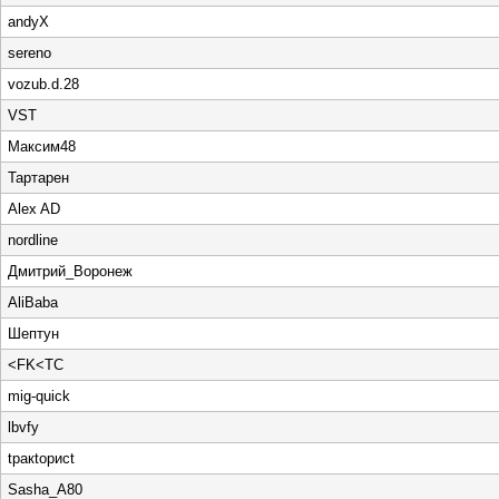
andyX
sereno
vozub.d.28
VST
Максим48
Тартарен
Alex AD
nordline
Дмитрий_Воронеж
AliBaba
Шептун
<FK<TC
mig-quick
lbvfy
tракtорисt
Sasha_A80