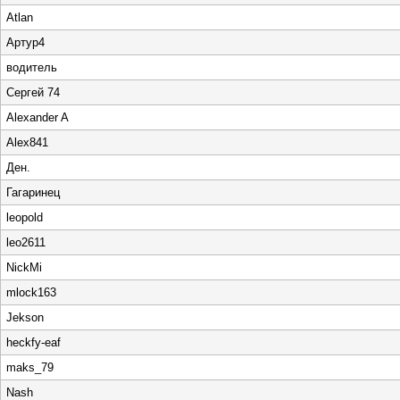
Atlan
Артур4
водитель
Сергей 74
Alexander A
Alex841
Ден.
Гагаринец
leopold
leo2611
NickMi
mlock163
Jekson
heckfy-eaf
maks_79
Nash