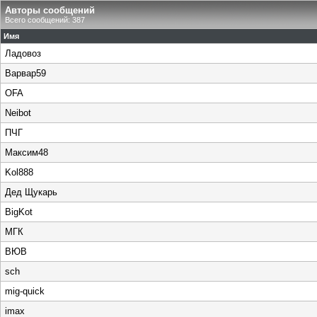
Авторы сообщений
Всего сообщений: 387
Имя
Ладовоз
Варвар59
OFA
Neibot
ПЧГ
Максим48
Kol888
Дед Щукарь
BigKot
МГК
ВЮВ
sch
mig-quick
imax