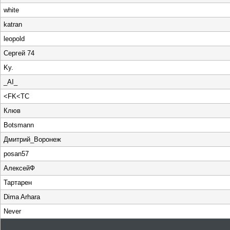
white
katran
leopold
Сергей 74
Ky.
_AI_
<FK<TC
Клюв
Botsmann
Дмитрий_Воронеж
posan57
АлексейФ
Тартарен
Dima Arhara
Never