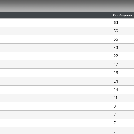
Сообщений
63
56
56
49
22
17
16
14
14
11
8
7
7
7