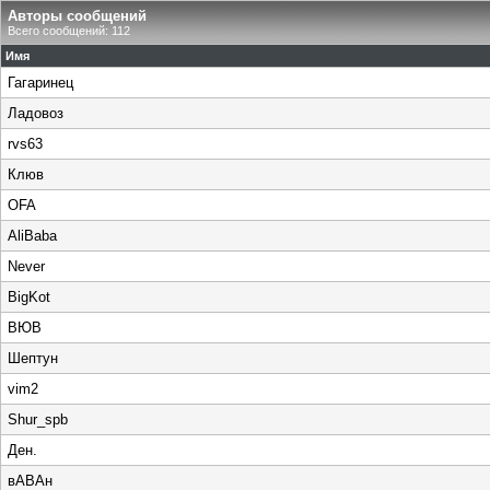
Авторы сообщений
Всего сообщений: 112
Имя
Гагаринец
Ладовоз
rvs63
Клюв
OFA
AliBaba
Never
BigKot
ВЮВ
Шептун
vim2
Shur_spb
Ден.
вАВАн