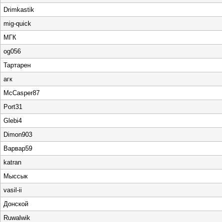
Drimkastik
mig-quick
МГК
og056
Тартарен
агк
McCasper87
Port31
Glebi4
Dimon903
Варвар59
katran
Мыссык
vasil-ii
Донской
Ruwalwik