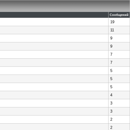
Сообщений
19
11
9
9
7
7
5
5
5
4
3
3
2
2