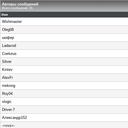
Авторы сообщений
Всего сообщений: 35
Имя
Wishmaster
Oleg08
шофер
Ladavod
Coelurus
Silver
Kintev
AlexFr
mekong
Roy04
slogic
Driver-7
Александр152
-=vvs=-