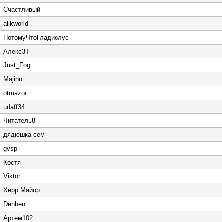
Счастливый
alikworld
ПотомуЧтоГладиолус
Алекс3Т
Just_Fog
Majinn
otmazor
udaff34
Читатель8
дядюшка сем
gvsp
Костя
Viktor
Херр Майор
Denben
Артем102