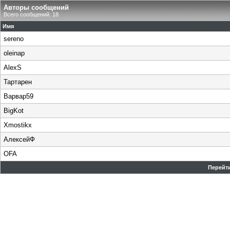
Авторы сообщений
Всего сообщений: 18
Имя
sereno
oleinap
AlexS
Тартарен
Варвар59
BigKot
Xmostikx
АлексейФ
OFA
Перейти