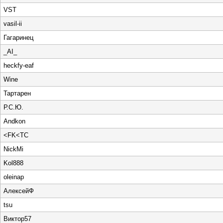
VST
vasil-ii
Гагаринец
_AI_
heckfy-eaf
Wine
Тартарен
Р.С.Ю.
Andkon
<FK<TC
NickMi
Kol888
oleinap
АлексейФ
tsu
Виктор57