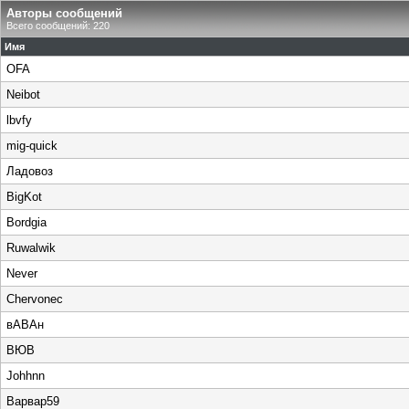
Авторы сообщений
Всего сообщений: 220
Имя
OFA
Neibot
lbvfy
mig-quick
Ладовоз
BigKot
Bordgia
Ruwalwik
Never
Chervonec
вАВАн
ВЮВ
Johhnn
Варвар59