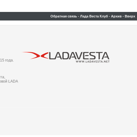
Обратная связь
-
Лада Веста Клуб
-
Архив
-
Вверх
15 года.
та,
новой LADA