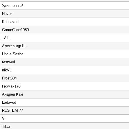
Удивленный
Never
Kalinavod
GameCube1989
_AI_
Александр Ш.
Uncle Sasha
restwed
nikVL
Frost304
Герман178
Андрей Кам
Ladavod
RUSTEM 77
Vr.
TiLan