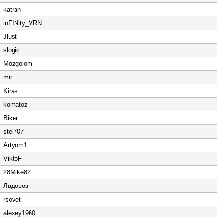
katran
inFINity_VRN
Jlust
slogic
Mozgolom
mir
Kiras
komatoz
Biker
stel707
Artyom1
ViktoF
28Mike82
Ладовоз
rsovet
alexey1960