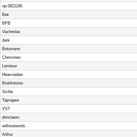
np-3821195
Вик
BPB
Vacheslav
dark
Botsmann
Chervonec
Lemieux
Иван-кабан
BratAntonio
Sicilla
Тартарен
VST
dimclaren
withoutwords
Arthur