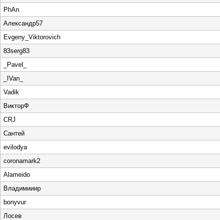
PhAn
Александр57
Evgeny_Viktorovich
83serg83
_Pavel_
_IVan_
Vadik
ВикторФ
CRJ
Сантей
evilodya
coronamark2
Alameido
Владимииир
bonyvur
Лосев