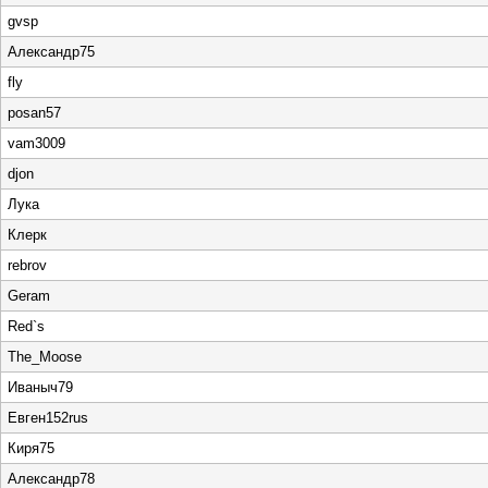
gvsp
Александр75
fly
posan57
vam3009
djon
Лука
Клерк
rebrov
Geram
Red`s
The_Moose
Иваныч79
Евген152rus
Киря75
Александр78