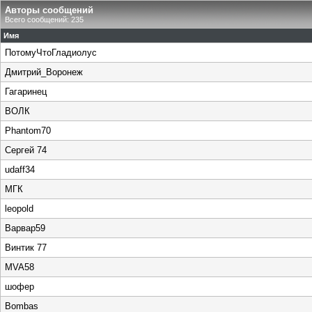
Авторы сообщений
Всего сообщений: 235
Имя
ПотомуЧтоГладиолус
Дмитрий_Воронеж
Гагаринец
ВОЛК
Phantom70
Сергей 74
udaff34
МГК
leopold
Варвар59
Винтик 77
MVA58
шофер
Bombas