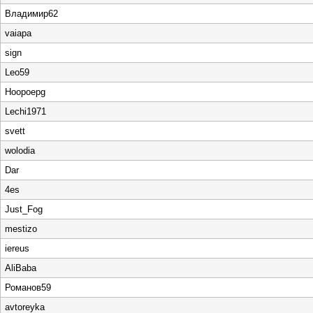
Владимир62
vaiapa
sign
Leo59
Hoopoepg
Lechi1971
svett
wolodia
Dar
4es
Just_Fog
mestizo
iereus
AliBaba
Романов59
avtoreyka