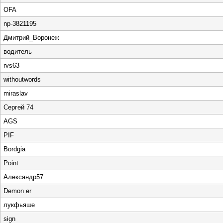
OFA
np-3821195
Дмитрий_Воронеж
водитель
rvs63
withoutwords
miraslav
Сергей 74
AGS
PIF
Bordgia
Point
Александр57
Demon er
лукфьяше
sign