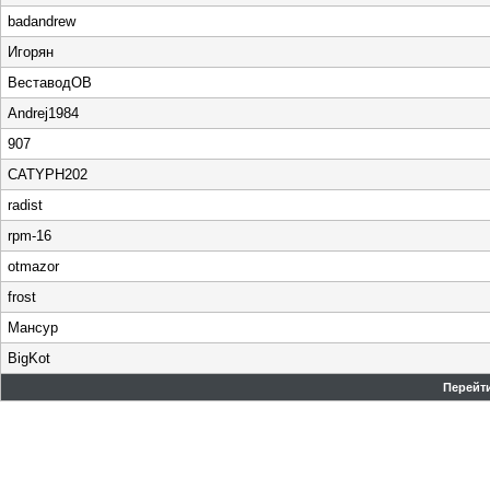
badandrew
Игорян
ВеставодОВ
Andrej1984
907
CATYPH202
radist
rpm-16
otmazor
frost
Мансур
BigKot
Перейти