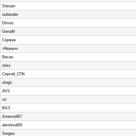
Slavjan
outlander
Dimon
GenaM
Сержик
-Иваныч-
Becas
skks
Сергей_СПб
slogic
AVS
rsl
ВАЗ
Алексей67
alexbival69
Sergeo