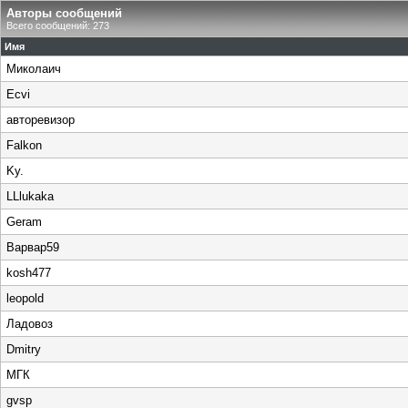
Авторы сообщений
Всего сообщений: 273
Имя
Миколаич
Ecvi
авторевизор
Falkon
Ky.
LLlukaka
Geram
Варвар59
kosh477
leopold
Ладовоз
Dmitry
МГК
gvsp