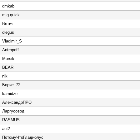
dmkab
mig-quick
Вятич
olegus
Vladimir_S
Antropoff
Morsik
BEAR
nik
Борис_72
kamidze
АлександрПРО
Ларгусовод
RASMUS
aut2
ПотомуЧтоГладиолус