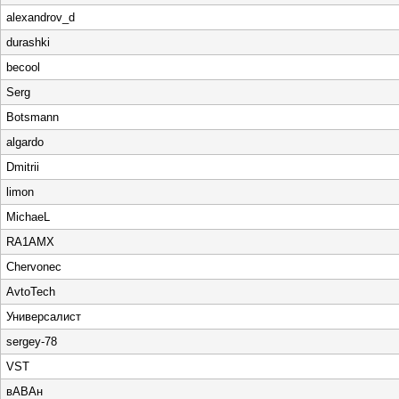
alexandrov_d
durashki
becool
Serg
Botsmann
algardo
Dmitrii
limon
MichaeL
RA1AMX
Chervonec
AvtoTech
Универсалист
sergey-78
VST
вАВАн