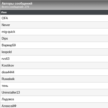
Авторы сообщений
Всего сообщений: 279
Имя
OFA
Never
mig-quick
Dips
Варвар59
leopold
rvs63
Kostikov
dioa4444
Ruwalwik
тень
Uninstaller13
Ладовоз
АлексейФ