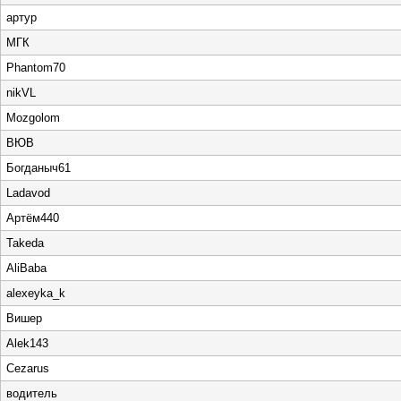
артур
МГК
Phantom70
nikVL
Mozgolom
ВЮВ
Богданыч61
Ladavod
Артём440
Takeda
AliBaba
alexeyka_k
Вишер
Alek143
Cezarus
водитель