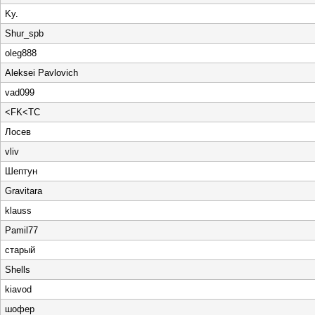
Ky.
Shur_spb
oleg888
Aleksei Pavlovich
vad099
<FK<TC
Лосев
vliv
Шептун
Gravitara
klauss
Pamil77
старый
Shells
kiavod
шофер