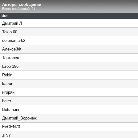
Авторы сообщений
Всего сообщений: 41
Имя
Дмитрий Л
Tokio-00
coronamark2
АлексейФ
Тартарен
Егор 196
Robin
katran
игорян
hater
Botsmann
Дмитрий_Воронеж
EvGEN73
JINY