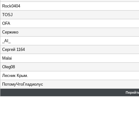
Rock0404
TOSJ
OFA
Сержико
_AI_
Сергей 1164
Malai
Oleg08
Лесник Крым.
ПотомуЧтоГладиолус
Перейти