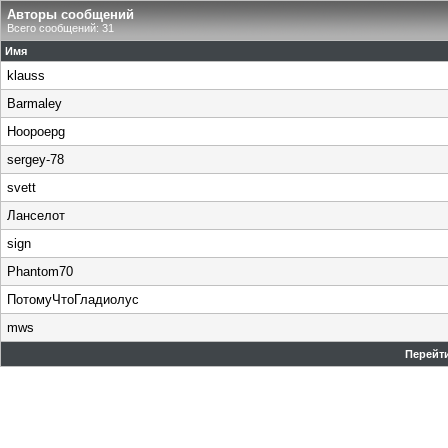
Авторы сообщений
Всего сообщений: 31
Имя
klauss
Barmaley
Hoopoepg
sergey-78
svett
Ланселот
sign
Phantom70
ПотомуЧтоГладиолус
mws
Перейти