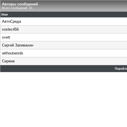
Авторы сообщений
Всего сообщений: 15
Имя
АвтоСреда
xoxlec456
svett
Сергей Запивахин
withoutwords
Сержик
Перейти