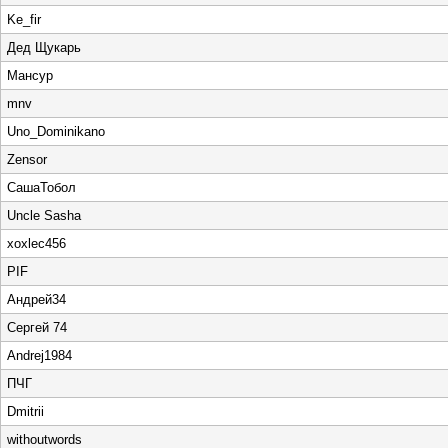
Ke_fir
Дед Щукарь
Мансур
mnv
Uno_Dominikano
Zensor
СашаТобол
Uncle Sasha
xoxlec456
PIF
Андрей34
Сергей 74
Andrej1984
ПЧГ
Dmitrii
withoutwords