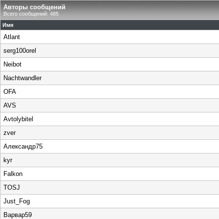
Авторы сообщений
Всего сообщений: 485
Имя
Atlant
serg100orel
Neibot
Nachtwandler
OFA
AVS
Avtolybitel
zver
Александр75
kyr
Falkon
TOSJ
Just_Fog
Варвар59