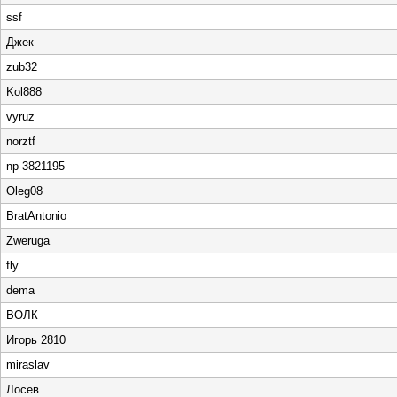
ssf
Джек
zub32
Kol888
vyruz
norztf
np-3821195
Oleg08
BratAntonio
Zweruga
fly
dema
ВОЛК
Игорь 2810
miraslav
Лосев