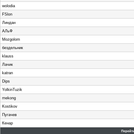
wolodia
FSlon
Линдан
АЛьФ
Mozgolom
бездельник
klauss
Лачик
katran
Dips
YolkinTuzik
mekong
Kostikov
Пугачев
Кенар
Перейти