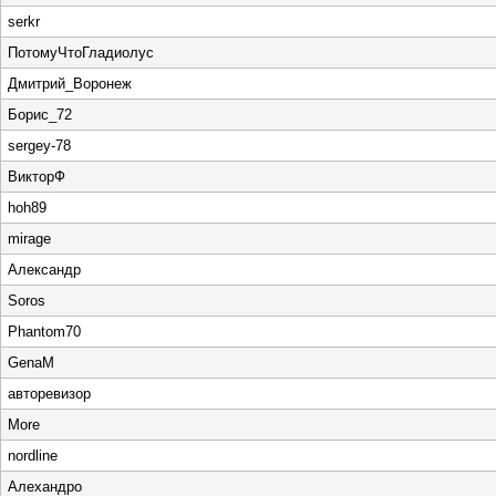
serkr
ПотомуЧтоГладиолус
Дмитрий_Воронеж
Борис_72
sergey-78
ВикторФ
hoh89
mirage
Aлександр
Soros
Phantom70
GenaM
авторевизор
More
nordline
Алехандро