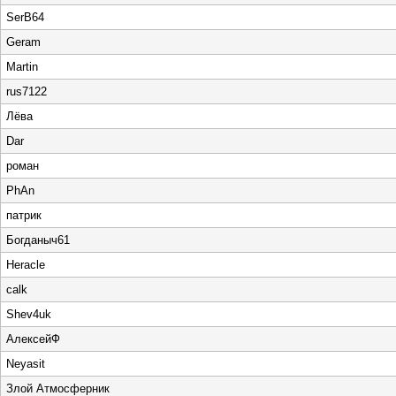
SerB64
Geram
Martin
rus7122
Лёва
Dar
роман
PhAn
патрик
Богданыч61
Heracle
calk
Shev4uk
АлексейФ
Neyasit
Злой Атмосферник