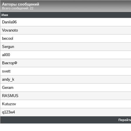
Авторы сообщений
Всего сообщений: 22
Имя
Danila96
Vovanoto
becool
Sergun
all00
ВикторФ
svett
andy_k
Geram
RASMUS
Kutuzov
q123w4
Перейти