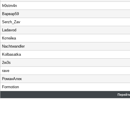
fr0stm4n
Варвар59
Serzh_Zav
Ladavod
Котейка
Nachtwandler
Kolbasatka
2w3s
rave
РоманАлек
Formotion
Перейти