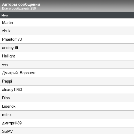
Авторы сообщений
Всего сообщений: 259
Имя
Martin
zhuk
Phantom70
andrey-tlt
Hellight
vvv
Дмитрий_Воронеж
Pappi
alexey1960
Dips
Lisenok
mitrix
дмитрий89
SolAV