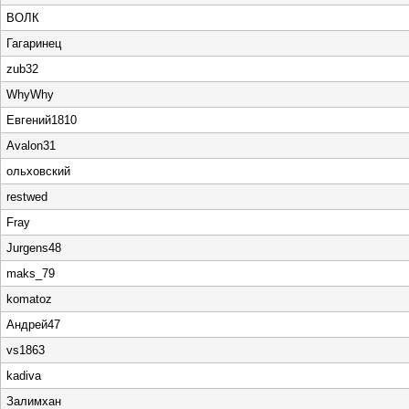
ВОЛК
Гагаринец
zub32
WhyWhy
Евгений1810
Avalon31
ольховский
restwed
Fray
Jurgens48
maks_79
komatoz
Андрей47
vs1863
kadiva
Залимхан