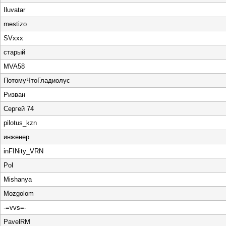
Iluvatar
mestizo
SVxxx
старый
MVA58
ПотомуЧтоГладиолус
Ризван
Сергей 74
pilotus_kzn
инженер
inFINity_VRN
Pol
Mishanya
Mozgolom
-=vvs=-
PavelRM