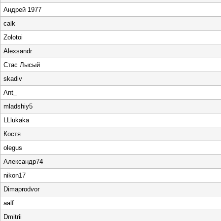
Андрей 1977
calk
Zolotoi
Alexsandr
Стас Лысый
skadiv
Ant_
mladshiy5
LLlukaka
Костя
olegus
Александр74
nikon17
Dimaprodvor
aalf
Dmitrii