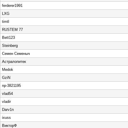
ferderer1991
LXG
timtl
RUSTEM 77
Bett123
Steinberg
Семен Семеныч
Астралопитек
Medok
GziN
np-3821195
vlad54
vladir
Darv1n
ixuss
ВикторФ