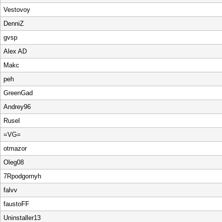
Vestovoy
DenniZ
gvsp
Alex AD
Makc
peh
GrееnGad
Andrey96
Rusel
=VG=
otmazor
Oleg08
7Rpodgornyh
falvv
faustoFF
Uninstaller13