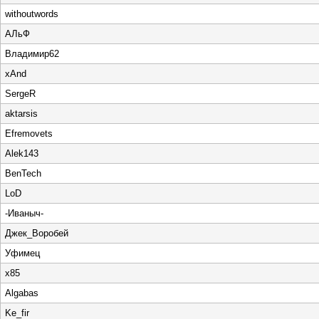
withoutwords
АЛьФ
Владимир62
xAnd
SergeR
aktarsis
Efremovets
Alek143
BenTech
LoD
-Иваныч-
Джек_Воробей
Уфимец
x85
Algabas
Ke_fir