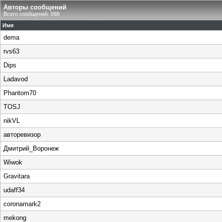
Авторы сообщений
Всего сообщений: 998
Имя
dema
rvs63
Dips
Ladavod
Phantom70
TOSJ
nikVL
авторевизор
Дмитрий_Воронеж
Wiwok
Gravitara
udaff34
coronamark2
mekong