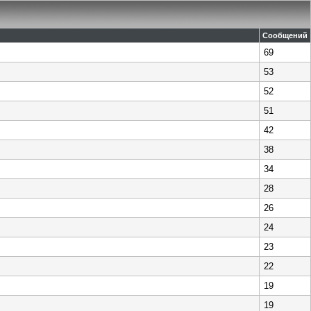
Сообщений
69
53
52
51
42
38
34
28
26
24
23
22
19
19