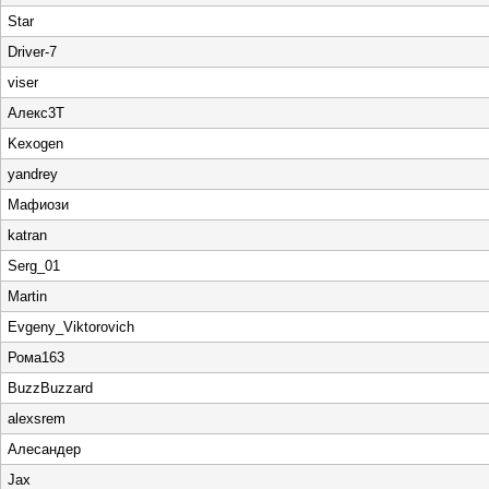
Star
Driver-7
viser
Алекс3Т
Kexogen
yandrey
Мафиози
katran
Serg_01
Martin
Evgeny_Viktorovich
Рома163
BuzzBuzzard
alexsrem
Алесандер
Jax