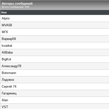
Авторы сообщений
Всего сообщений: 935
Имя
Alpris
MVA58
МГК
Варвар59
kvadrat
AliBaba
BigKot
Александр78
Botsmann
Ладовоз
Сергей 74
Гагаринец
Alan
VST