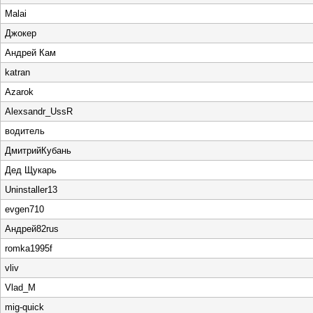
Malai
Джокер
Андрей Кам
katran
Azarok
Alexsandr_UssR
водитель
ДмитрийКубань
Дед Щукарь
Uninstaller13
evgen710
Андрей82rus
romka1995f
vliv
Vlad_M
mig-quick