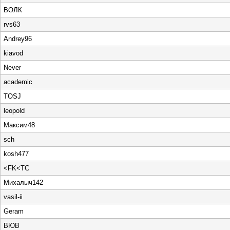
ВОЛК
rvs63
Andrey96
kiavod
Never
academic
TOSJ
leopold
Максим48
sch
kosh477
<FK<TC
Михалыч142
vasil-ii
Geram
ВЮВ