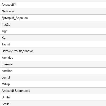
АлексейФ
NewLook
Дмитрий_Воронеж
fnat1c
sign
Ky.
Tazist
ПотомуЧтоГладиолус
kamidze
Шептун
nordline
demal
MrRip
Алексей Василенко
Dmitrii
SmileP