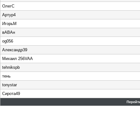
ОлегС
Артур4
ИгорьМ
вАВАн
og056
Александр39
Михаил 256VAA
tehnikspb
тень
tonystar
Сирота49
Перейти