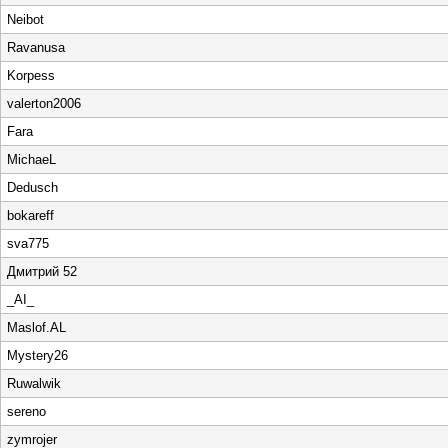
Neibot
Ravanusa
Korpess
valerton2006
Fara
MichaeL
Dedusch
bokareff
sva775
Дмитрий 52
_AI_
Maslof.AL
Mystery26
Ruwalwik
sereno
zymrojer