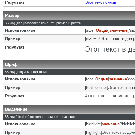
Результат
Этот текст синий
Размер
BB код [size] позволяет изменять размер шрифта.
Использование
[size=
Опция
]
значение
[/si
Пример
[size=+2]Этот текст в два 
Результат
Этот текст в 
Шрифт
BB код [font] изменяет шрифт.
Использование
[font=
Опция
]
значение
[/fon
Пример
[font=courier]Этот текст на
Результат
Этот текст написан ш
Выделение
BB код [highlight] позволяет выделить ваш текст.
Использование
[highlight]
значение
[/highligh
Пример
[highlight]Этот текст выделе