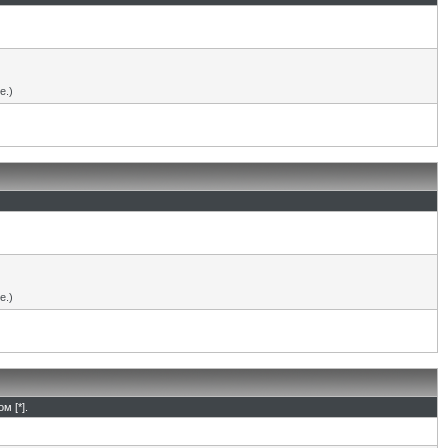
е.)
е.)
м [*].