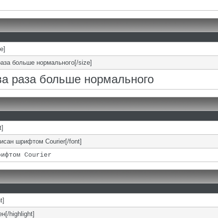
ze]
раза больше нормального[/size]
два раза больше нормального
t]
писан шрифтом Courier[/font]
рифтом Courier
t]
н[/highlight]