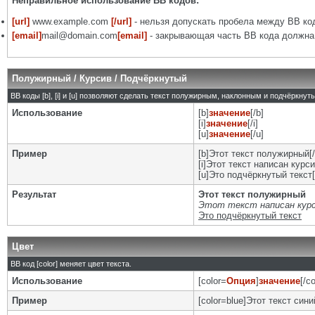
Неправильное использование BB кодов:
[url]
www.example.com
[/url]
- нельзя допускать пробела между BB код
[email]
mail@domain.com
[email]
- закрывающая часть BB кода должна 
Полужирный / Курсив / Подчёркнутый
BB коды [b], [i] и [u] позволяют сделать текст полужирным, наклонным и подчёркну
Использование
[b]
значение
[/b]
[i]
значение
[/i]
[u]
значение
[/u]
Пример
[b]Этот текст полужирный[/
[i]Этот текст написан курси
[u]Это подчёркнутый текст[
Результат
Этот текст полужирный
Этот текст написан кур
Это подчёркнутый текст
Цвет
BB код [color] меняет цвет текста.
Использование
[color=
Опция
]
значение
[/co
Пример
[color=blue]Этот текст синий