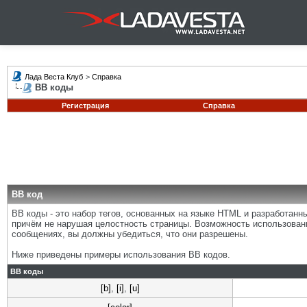
Лада Веста Клуб
>
Справка
BB коды
Регистрация
Справка
BB код
BB коды - это набор тегов, основанных на языке HTML и разработан
причём не нарушая целостность страницы. Возможность использован
сообщениях, вы должны убедиться, что они разрешены.
Ниже приведены примеры использования BB кодов.
BB коды
[b]
,
[i]
,
[u]