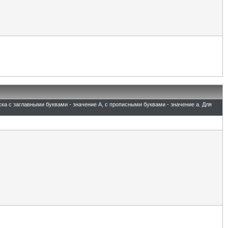
ска с заглавными буквами - значение A, с прописными буквами - значение а. Для