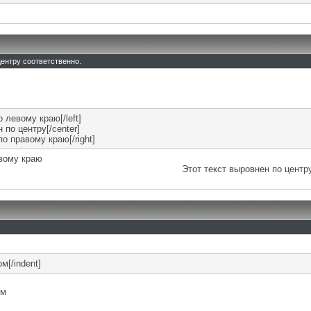
 центру соответственно.
о левому краю[/left]
 по центру[/center]
по правому краю[/right]
евому краю
Этот текст выровнен по центр
м[/indent]
ом