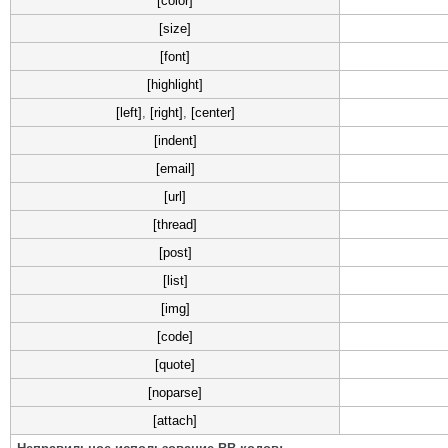
[color]
[size]
[font]
[highlight]
[left]
,
[right]
,
[center]
[indent]
[email]
[url]
[thread]
[post]
[list]
[img]
[code]
[quote]
[noparse]
[attach]