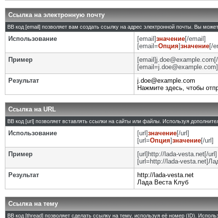
Ссылка на электронную почту
BB код [email] позволяет вам создать ссылку на адрес электронной почты. Вы може
Использование
[email]
значение
[/email]
[email=
Опция
]
значение
[/e
Пример
[email]j.doe@example.com[/
[email=j.doe@example.com]
Результат
j.doe@example.com
Нажмите здесь, чтобы отп
Ссылка на URL
BB код [url] позволяет вставлять ссылки на сайты или файлы. Используя дополнит
Использование
[url]
значение
[/url]
[url=
Опция
]
значение
[/url]
Пример
[url]http://lada-vesta.net[/url]
[url=http://lada-vesta.net]Л
Результат
http://lada-vesta.net
Лада Веста Клуб
Ссылка на тему
BB код [thread] позволяет сделать ссылку на тему, используя её номер (ID). Испо