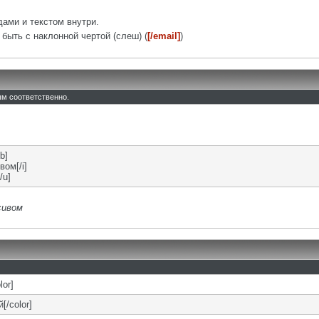
ами и текстом внутри.
быть с наклонной чертой (слеш) (
[/email]
)
тым соответственно.
b]
вом[/i]
/u]
сивом
lor]
[/color]