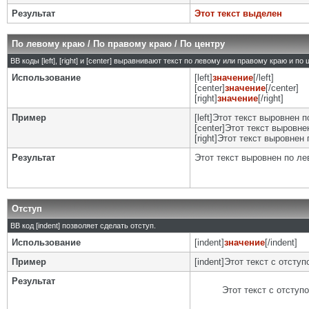
Результат
Этот текст выделен
По левому краю / По правому краю / По центру
BB коды [left], [right] и [center] выравнивают текст по левому или правому краю и по
Использование
[left]
значение
[/left]
[center]
значение
[/center]
[right]
значение
[/right]
Пример
[left]Этот текст выровнен п
[center]Этот текст выровнен
[right]Этот текст выровнен 
Результат
Этот текст выровнен по л
Отступ
BB код [indent] позволяет сделать отступ.
Использование
[indent]
значение
[/indent]
Пример
[indent]Этот текст с отступо
Результат
Этот текст с отступ