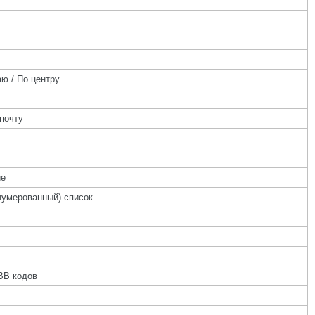
ю / По центру
почту
ие
нумерованный) список
BB кодов