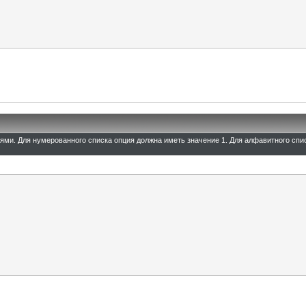
иями. Для нумерованного списка опция должна иметь значение 1. Для алфавитного спи