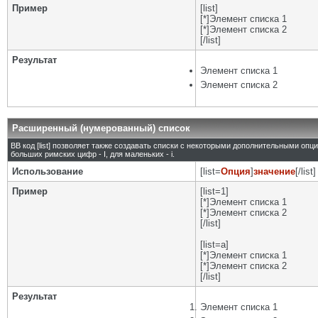
Пример
[list]
[*]Элемент списка 1
[*]Элемент списка 2
[/list]
Результат
Элемент списка 1
Элемент списка 2
Расширенный (нумерованный) список
BB код [list] позволяет также создавать списки с некоторыми дополнительными опц
больших римских цифр - I, для маленьких - i.
Использование
[list=
Опция
]
значение
[/list]
Пример
[list=1]
[*]Элемент списка 1
[*]Элемент списка 2
[/list]
[list=a]
[*]Элемент списка 1
[*]Элемент списка 2
[/list]
Результат
Элемент списка 1