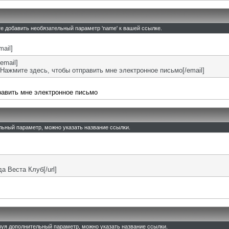
те добавить необязательный параметр 'name' к вашей ссылке.
mail]
email]
Нажмите здесь, чтобы отправить мне электронное письмо[/email]
равить мне электронное письмо
ельный параметр, можно указать название ссылки.
ада Веста Клуб[/url]
льзуя дополнительный параметр, можно указать название ссылки.