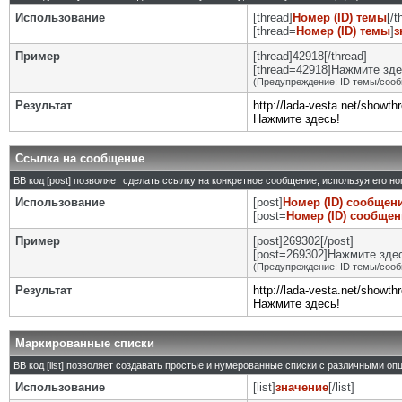
Использование
[thread]
Номер (ID) темы
[/t
[thread=
Номер (ID) темы
]
з
Пример
[thread]42918[/thread]
[thread=42918]Нажмите здес
(Предупреждение: ID темы/сооб
Результат
http://lada-vesta.net/showt
Нажмите здесь!
Ссылка на сообщение
BB код [post] позволяет сделать ссылку на конкретное сообщение, используя его н
Использование
[post]
Номер (ID) сообщен
[post=
Номер (ID) сообще
Пример
[post]269302[/post]
[post=269302]Нажмите здесь
(Предупреждение: ID темы/сооб
Результат
http://lada-vesta.net/show
Нажмите здесь!
Маркированные списки
BB код [list] позволяет создавать простые и нумерованные списки с различными оп
Использование
[list]
значение
[/list]