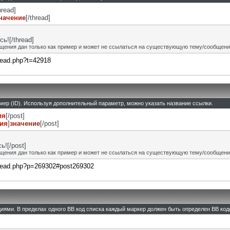
hread]
начение
[/thread]
ь![/thread]
щения дан только как пример и может не ссылаться на существующую тему/сообщени
hread.php?t=42918
омер (ID). Используя дополнительный параметр, можно указать название ссылки.
ия
[/post]
ния
]
значение
[/post]
![/post]
щения дан только как пример и может не ссылаться на существующую тему/сообщени
thread.php?p=269302#post269302
циями. В пределах одного BB код списка каждый маркер должен быть определен BB кодо