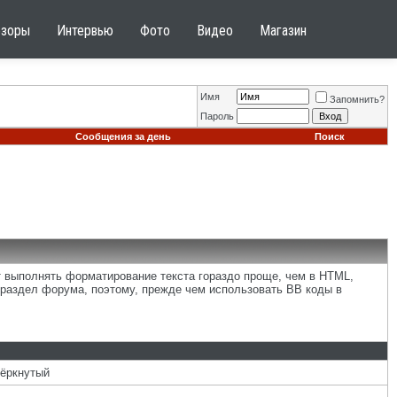
бзоры
Интервью
Фото
Видео
Магазин
Имя
Запомнить?
Пароль
Сообщения за день
Поиск
т выполнять форматирование текста гораздо проще, чем в HTML,
раздел форума, поэтому, прежде чем использовать BB коды в
чёркнутый