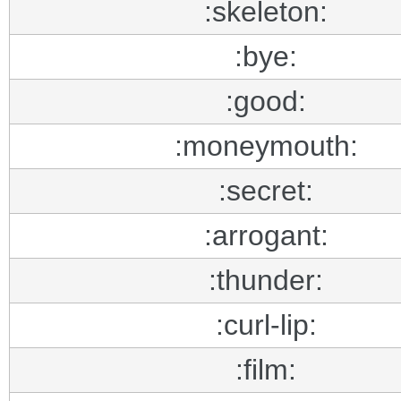
:skeleton:
:bye:
:good:
:moneymouth:
:secret:
:arrogant:
:thunder:
:curl-lip:
:film: