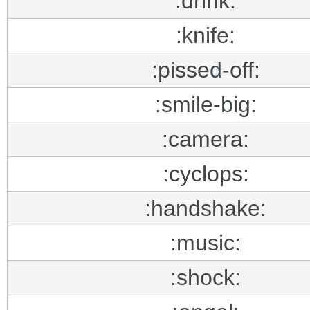
:drink:
:knife:
:pissed-off:
:smile-big:
:camera:
:cyclops:
:handshake:
:music:
:shock: