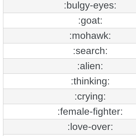
:bulgy-eyes:
:goat:
:mohawk:
:search:
:alien:
:thinking:
:crying:
:female-fighter:
:love-over: