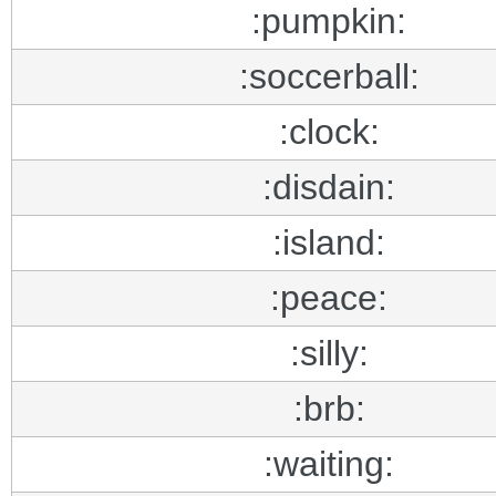
:pumpkin:
:soccerball:
:clock:
:disdain:
:island:
:peace:
:silly:
:brb:
:waiting: