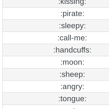
:kissing:
:pirate:
:sleepy:
:call-me:
:handcuffs:
:moon:
:sheep:
:angry:
:tongue: