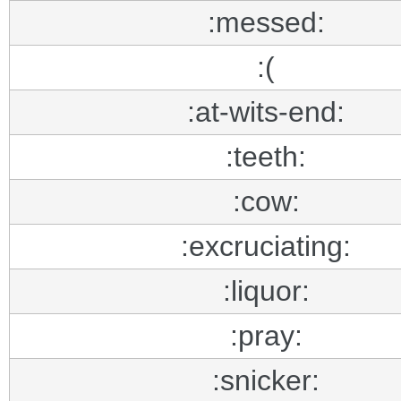
:messed:
:(
:at-wits-end:
:teeth:
:cow:
:excruciating:
:liquor:
:pray:
:snicker: