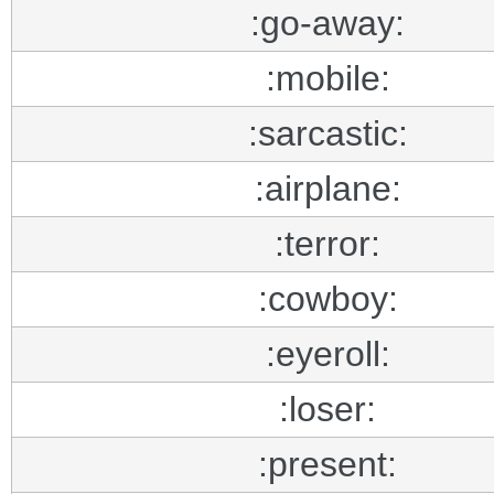
:go-away:
:mobile:
:sarcastic:
:airplane:
:terror:
:cowboy:
:eyeroll:
:loser:
:present: