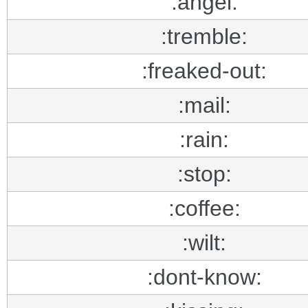
:angel:
:tremble:
:freaked-out:
:mail:
:rain:
:stop:
:coffee:
:wilt:
:dont-know: