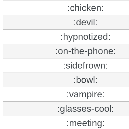
:chicken:
:devil:
:hypnotized:
:on-the-phone:
:sidefrown:
:bowl:
:vampire:
:glasses-cool:
:meeting: