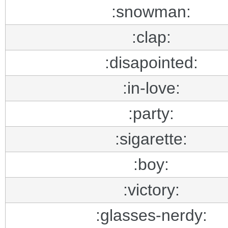
:snowman:
:clap:
:disapointed:
:in-love:
:party:
:sigarette:
:boy:
:victory:
:glasses-nerdy: