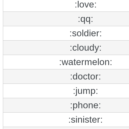
:love:
:qq:
:soldier:
:cloudy:
:watermelon:
:doctor:
:jump:
:phone:
:sinister: