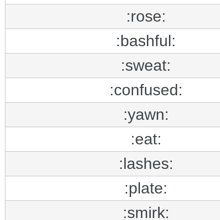
:rose:
:bashful:
:sweat:
:confused:
:yawn:
:eat:
:lashes:
:plate:
:smirk: