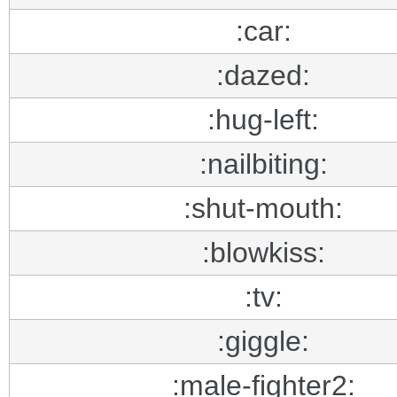
:car:
:dazed:
:hug-left:
:nailbiting:
:shut-mouth:
:blowkiss:
:tv:
:giggle:
:male-fighter2: