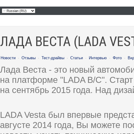
ЛАДА ВЕСТА (LADA VES
Новости
·
Отзывы
·
Тест-драйвы
·
Статьи
·
Интервью
·
Фото
·
Ви
Лада Веста - это новый автомо
на платформе "LADA B/C". Старт
на сентябрь 2015 года. Над диз
LADA Vesta был впервые предст
августе 2014 года, Вы можете п