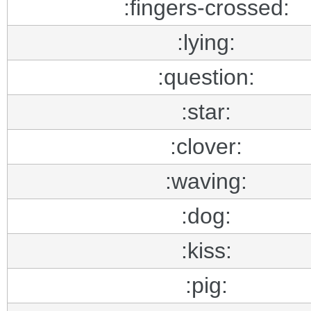
:fingers-crossed:
:lying:
:question:
:star:
:clover:
:waving:
:dog:
:kiss:
:pig: