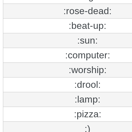
:rose-dead:
:beat-up:
:sun:
:computer:
:worship:
:drool:
:lamp:
:pizza:
:)