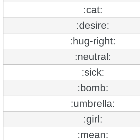
:cat:
:desire:
:hug-right:
:neutral:
:sick:
:bomb:
:umbrella:
:girl:
:mean: