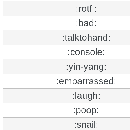
:rotfl:
:bad:
:talktohand:
:console:
:yin-yang:
:embarrassed:
:laugh:
:poop:
:snail: