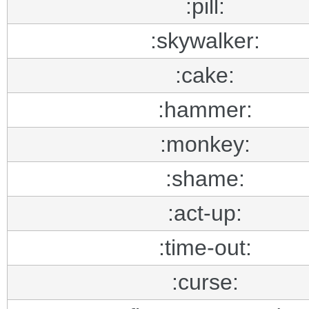
:pill:
:skywalker:
:cake:
:hammer:
:monkey:
:shame:
:act-up:
:time-out:
:curse: