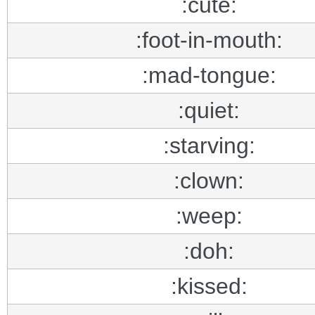
:cute:
:foot-in-mouth:
:mad-tongue:
:quiet:
:starving:
:clown:
:weep:
:doh:
:kissed: