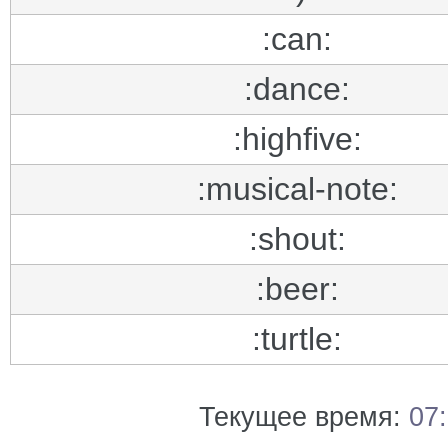
:can:
:dance:
:highfive:
:musical-note:
:shout:
:beer:
:turtle:
Текущее время:
07