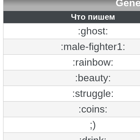
Gene
Что пишем
:ghost:
:male-fighter1:
:rainbow:
:beauty:
:struggle:
:coins:
;)