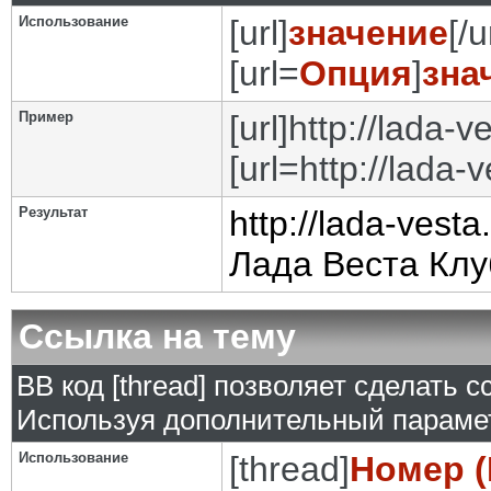
Использование
[url]
значение
[/u
[url=
Опция
]
зна
Пример
[url]http://lada-ve
[url=http://lada-
Результат
http://lada-vesta
Лада Веста Клу
Ссылка на тему
BB код [thread] позволяет сделать с
Используя дополнительный парамет
Использование
[thread]
Номер (