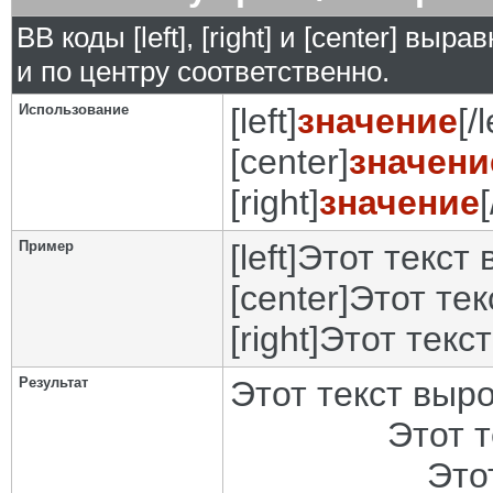
BB коды [left], [right] и [center] в
и по центру соответственно.
Использование
[left]
значение
[/l
[center]
значени
[right]
значение
[
Пример
[left]Этот текст
[center]Этот те
[right]Этот текс
Результат
Этот текст выр
Этот 
Это