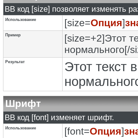
BB код [size] позволяет изменять р
Использование
[size=
Опция
]
зн
Пример
[size=+2]Этот т
нормального[/si
Результат
Этот текст 
нормальног
Шрифт
BB код [font] изменяет шрифт.
Использование
[font=
Опция
]
зн