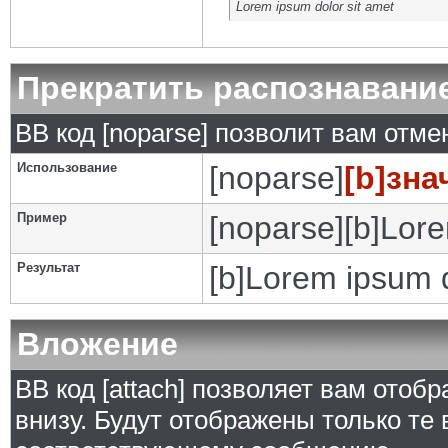
Lorem ipsum dolor sit amet
Прекратить распознавани
BB код [noparse] позволит вам отм
Использование
[noparse]
[b]зна
Пример
[noparse][b]Lore
Результат
[b]Lorem ipsum d
Вложение
BB код [attach] позволяет вам ото
внизу. Будут отображены только те