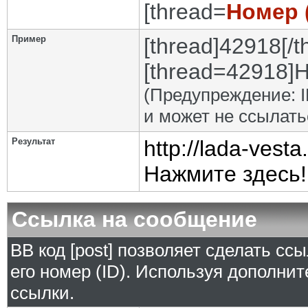
[thread=
Номер 
Пример
[thread]42918[/t
[thread=42918]Н
(Предупреждение: I
и может не ссылат
Результат
http://lada-ves
Нажмите здесь!
Ссылка на сообщение
BB код [post] позволяет сделать сс
его номер (ID). Используя дополни
ссылки.