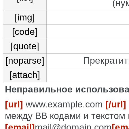
(ну
[img]
[code]
[quote]
[noparse]
Прекратит
[attach]
Неправильное использова
[url]
www.example.com
[/url]
между BB кодами и текстом 
[email]
mail@domain.com
[ema