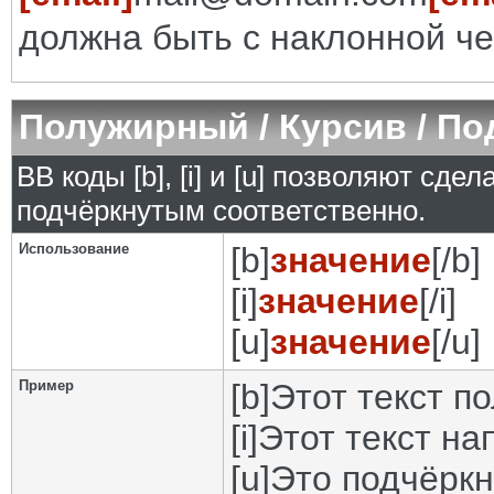
должна быть с наклонной че
Полужирный / Курсив / П
BB коды [b], [i] и [u] позволяют сд
подчёркнутым соответственно.
Использование
[b]
значение
[/b]
[i]
значение
[/i]
[u]
значение
[/u]
Пример
[b]Этот текст п
[i]Этот текст на
[u]Это подчёркн