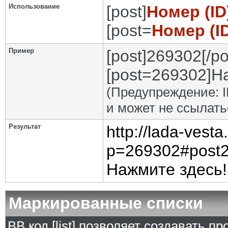
Использование
[post]
Номер (I
[post=
Номер (I
Пример
[post]269302[/po
[post=269302]На
(Предупреждение: I
и может не ссылат
Результат
http://lada-vest
p=269302#post
Нажмите здесь!
Маркированные списки
BB код [list] позволяет создавать 