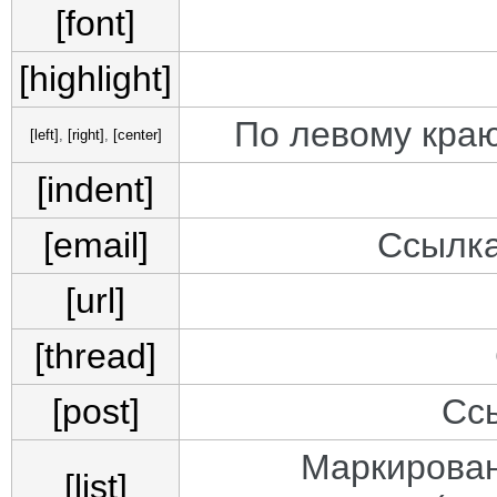
[font]
[highlight]
По левому краю
[left]
,
[right]
,
[center]
[indent]
[email]
Ссылка
[url]
[thread]
[post]
Сс
Маркирован
[list]