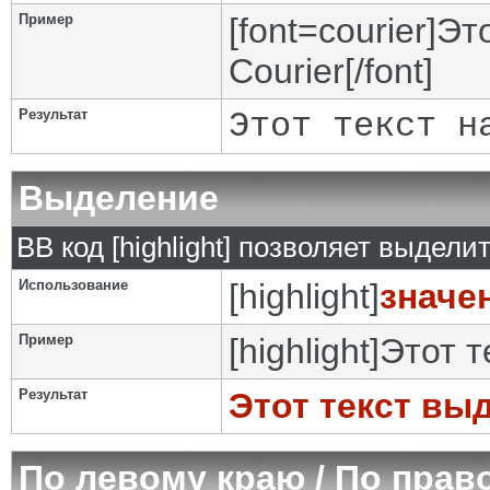
Пример
[font=courier]Э
Courier[/font]
Результат
Этот текст н
Выделение
BB код [highlight] позволяет выделит
Использование
[highlight]
значе
Пример
[highlight]Этот 
Результат
Этот текст вы
По левому краю / По прав