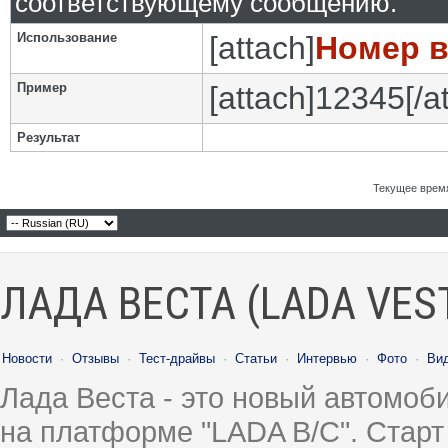
соответствующему сообщению.
Использование
[attach]
Номер 
Пример
[attach]12345[/a
Результат
Текущее врем
ЛАДА ВЕСТА (LADA VES
Новости
·
Отзывы
·
Тест-драйвы
·
Статьи
·
Интервью
·
Фото
·
Ви
Лада Веста - это новый автомо
на платформе "LADA B/C". Старт