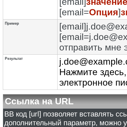
[email]
значени
[email=
Опция
]
з
Пример
[email]j.doe@ex
[email=j.doe@e
отправить мне 
Результат
j.doe@example
Нажмите здесь,
электронное пи
Ссылка на URL
BB код [url] позволяет вставлять с
дополнительный параметр, можно у