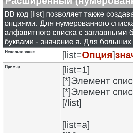
Расширенный (нумерован
BB код [list] позволяет также созд
опциями. Для нумерованного списка
алфавитного списка с заглавными б
буквами - значение а. Для больших р
Использование
[list=
Опция
]
зна
Пример
[list=1]
[*]Элемент спис
[*]Элемент спис
[/list]
[list=a]