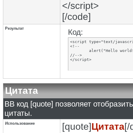
</script>
[/code]
Результат
Код:
<script type="text/javascri
<!--

	alert("Hello world!");

//-->

</script>
Цитата
BB код [quote] позволяет отобразит
цитаты.
Использование
[quote]
Цитата
[/