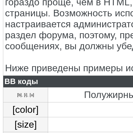
гораздо проще, чем в HTML
страницы. Возможность исп
настраивается администрат
раздел форума, поэтому, пр
сообщениях, вы должны убе
Ниже приведены примеры ис
BB коды
Полужирны
[b]
,
[i]
,
[u]
[color]
[size]