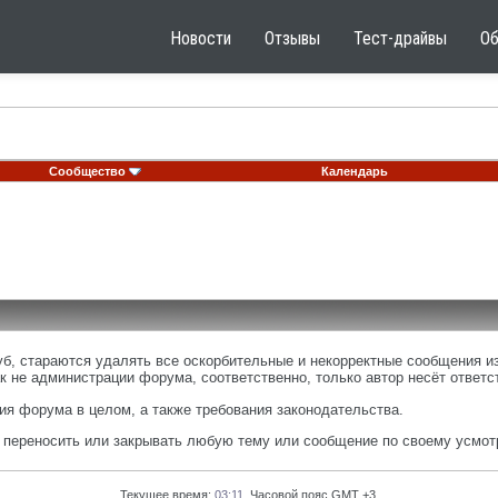
Новости
Отзывы
Тест-драйвы
О
Сообщество
Календарь
, стараются удалять все оскорбительные и некорректные сообщения из
к не администрации форума, соответственно, только автор несёт ответ
я форума в целом, а также требования законодательства.
, переносить или закрывать любую тему или сообщение по своему усмот
Текущее время:
03:11
. Часовой пояс GMT +3.