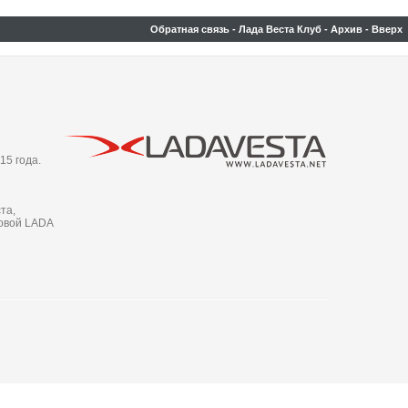
Обратная связь
-
Лада Веста Клуб
-
Архив
-
Вверх
15 года.
та,
новой LADA