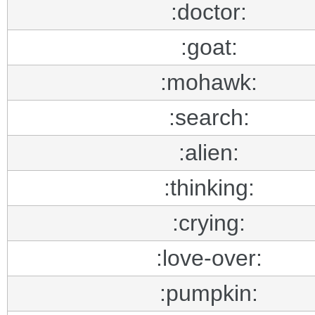
:doctor:
:goat:
:mohawk:
:search:
:alien:
:thinking:
:crying:
:love-over:
:pumpkin: