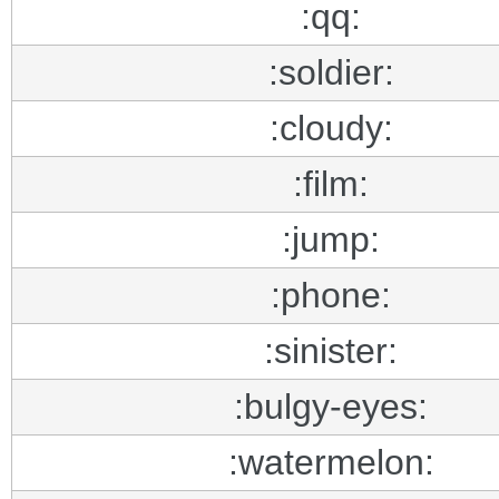
:qq:
:soldier:
:cloudy:
:film:
:jump:
:phone:
:sinister:
:bulgy-eyes:
:watermelon: