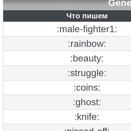
Gene
Что пишем
:male-fighter1:
:rainbow:
:beauty:
:struggle:
:coins:
:ghost:
:knife: