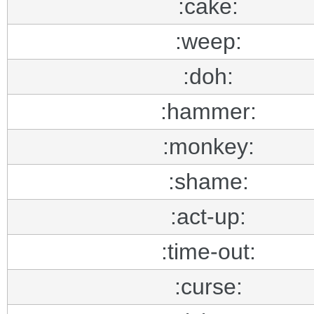
:cake:
:weep:
:doh:
:hammer:
:monkey:
:shame:
:act-up:
:time-out:
:curse: