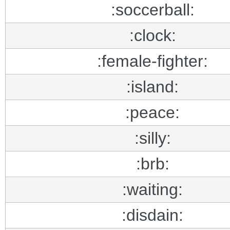
:soccerball:
:clock:
:female-fighter:
:island:
:peace:
:silly:
:brb:
:waiting:
:disdain: