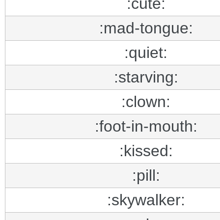
:cute:
:mad-tongue:
:quiet:
:starving:
:clown:
:foot-in-mouth:
:kissed:
:pill:
:skywalker: