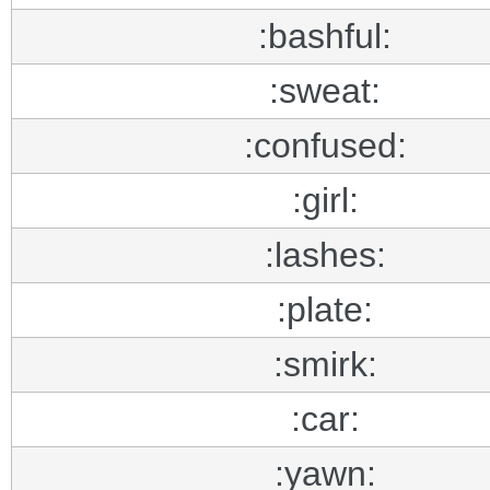
:bashful:
:sweat:
:confused:
:girl:
:lashes:
:plate:
:smirk:
:car:
:yawn: