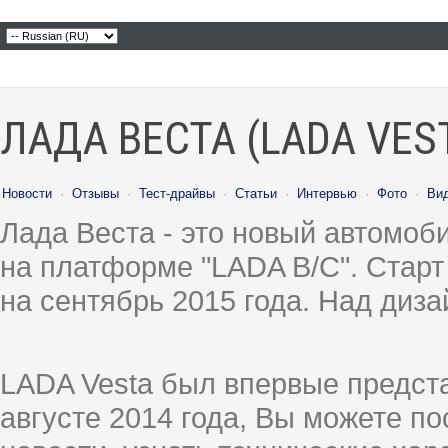
ЛАДА ВЕСТА (LADA VES
Новости
·
Отзывы
·
Тест-драйвы
·
Статьи
·
Интервью
·
Фото
·
Ви
Лада Веста - это новый автомо
на платформе "LADA B/C". Старт
на сентябрь 2015 года. Над диз
LADA Vesta был впервые предст
августе 2014 года, Вы можете п