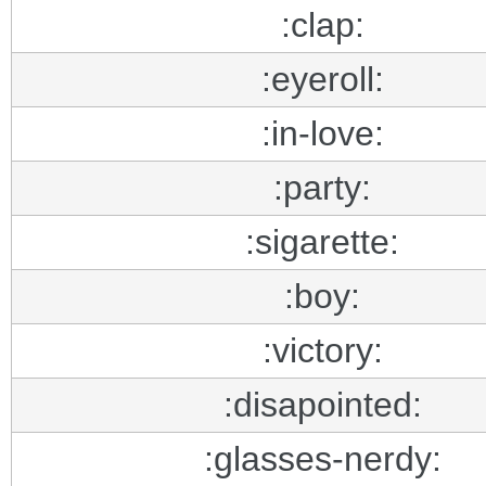
:clap:
:eyeroll:
:in-love:
:party:
:sigarette:
:boy:
:victory:
:disapointed:
:glasses-nerdy: