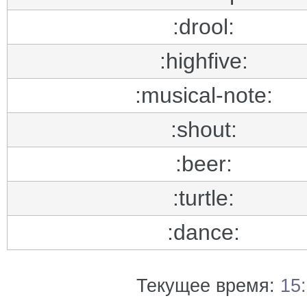
:drool:
:highfive:
:musical-note:
:shout:
:beer:
:turtle:
:dance:
Текущее время:
15