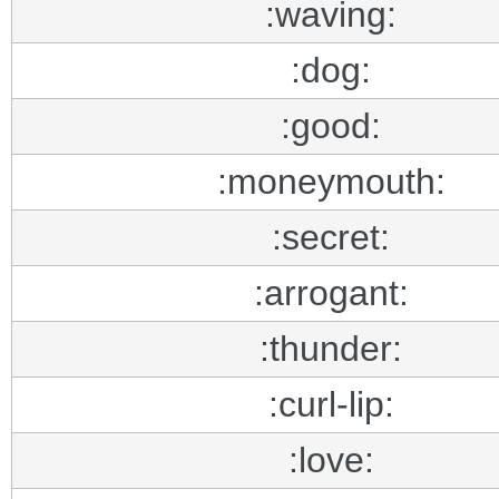
:waving:
:dog:
:good:
:moneymouth:
:secret:
:arrogant:
:thunder:
:curl-lip:
:love: