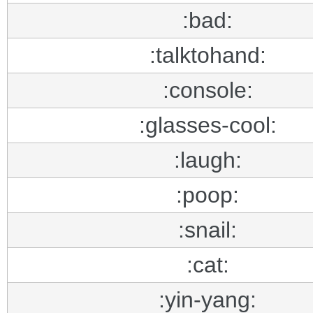
:bad:
:talktohand:
:console:
:glasses-cool:
:laugh:
:poop:
:snail:
:cat:
:yin-yang: