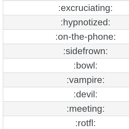
:excruciating:
:hypnotized:
:on-the-phone:
:sidefrown:
:bowl:
:vampire:
:devil:
:meeting:
:rotfl: