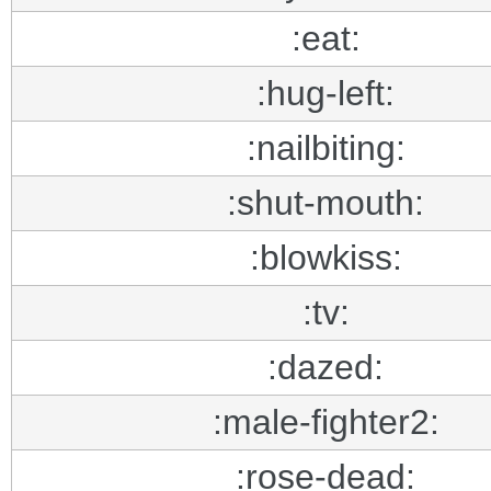
:eat:
:hug-left:
:nailbiting:
:shut-mouth:
:blowkiss:
:tv:
:dazed:
:male-fighter2:
:rose-dead: