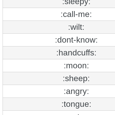
:sleepy:
:call-me:
:wilt:
:dont-know:
:handcuffs:
:moon:
:sheep:
:angry:
:tongue: