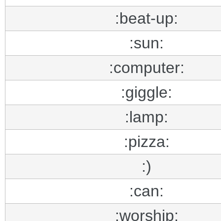
:beat-up:
:sun:
:computer:
:giggle:
:lamp:
:pizza:
:)
:can:
:worship: