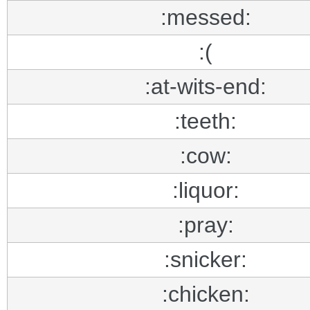
:messed:
:(
:at-wits-end:
:teeth:
:cow:
:liquor:
:pray:
:snicker:
:chicken: