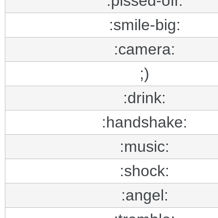
:pissed-off:
:smile-big:
:camera:
;)
:drink:
:handshake:
:music:
:shock:
:angel: