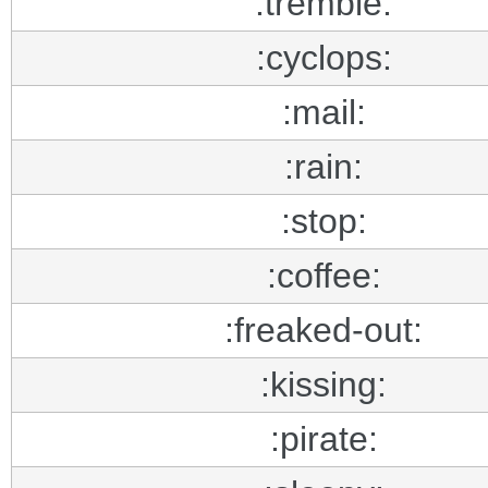
:tremble:
:cyclops:
:mail:
:rain:
:stop:
:coffee:
:freaked-out:
:kissing:
:pirate: