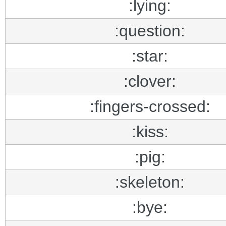
:lying:
:question:
:star:
:clover:
:fingers-crossed:
:kiss:
:pig:
:skeleton:
:bye: