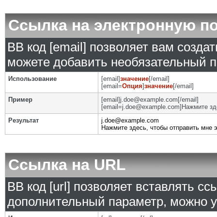
Ссылка на электронную п
BB код [email] позволяет вам созда
можете добавить необязательный п
Использование
[email]
значение
[/email]
[email=
Опция
]
значение
[/email]
Пример
[email]j.doe@example.com[/email]
[email=j.doe@example.com]Нажмите зде
Результат
j.doe@example.com
Нажмите здесь, чтобы отправить мне 
Ссылка на URL
BB код [url] позволяет вставлять с
дополнительный параметр, можно у