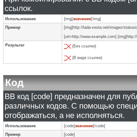
ссылок.
Использование
[img]
значение
[/img]
Пример
[img]http://lada-vesta.net/images/status
[url=http://www.example.com] [img]http:/
Результат
(Без ссылки)
(В виде ссылки)
Код
BB код [code] предназначен для п
различных кодов. С помощью специ
отображаться, а не исполняться.
Использование
[code]
значение
[/code]
Пример
[code]