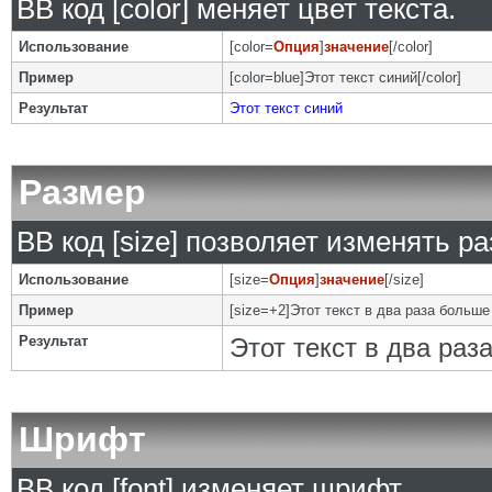
BB код [color] меняет цвет текста.
Использование
[color=
Опция
]
значение
[/color]
Пример
[color=blue]Этот текст синий[/color]
Результат
Этот текст синий
Размер
BB код [size] позволяет изменять р
Использование
[size=
Опция
]
значение
[/size]
Пример
[size=+2]Этот текст в два раза больше
Результат
Этот текст в два ра
Шрифт
BB код [font] изменяет шрифт.