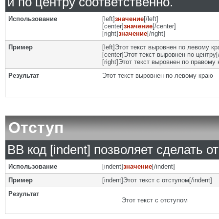
и по центру соответственно.
Использование
[left]
значение
[/left]
[center]
значение
[/center]
[right]
значение
[/right]
Пример
[left]Этот текст выровнен по левому кра
[center]Этот текст выровнен по центру[/
[right]Этот текст выровнен по правому к
Результат
Этот текст выровнен по левому краю
Отступ
BB код [indent] позволяет сделать от
Использование
[indent]
значение
[/indent]
Пример
[indent]Этот текст с отступом[/indent]
Результат
Этот текст с отступом