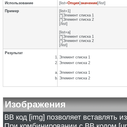
Использование
[list=
Опция
]
значение
[/list]
Пример
[list=1]
[*]Элемент списка 1
[*]Элемент списка 2
[/list]
[list=a]
[*]Элемент списка 1
[*]Элемент списка 2
[/list]
Результат
Элемент списка 1
Элемент списка 2
Элемент списка 1
Элемент списка 2
Изображения
BB код [img] позволяет вставлять 
При комбинировании с BB кодом [ur