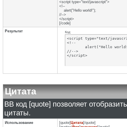
<script type="text/javascript">
<!--
alert("Hello world!");
//-->
</script>
[/code]
Результат
Код:
<script type="text/javascri
<!--

	alert("Hello world!");

//-->

</script>
Цитата
BB код [quote] позволяет отобразит
цитаты.
Использование
[quote]
Цитата
[/quote]
[quote=
Имя
]
значение
[/quote]