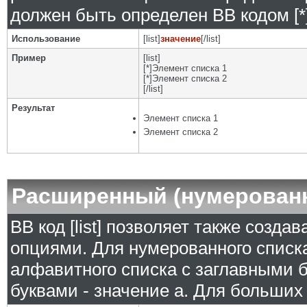
должен быть определен BB кодом [*]
Использование
[list]
значение
[/list]
Пример
[list]
[*]Элемент списка 1
[*]Элемент списка 2
[/list]
Результат
Элемент списка 1
Элемент списка 2
Расширенный (нумерован
BB код [list] позволяет также созд
опциями. Для нумерованного списка
алфавитного списка с заглавными б
буквами - значение а. Для больших р