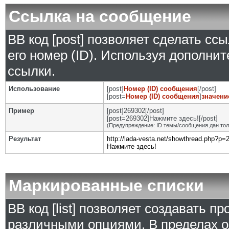
Ссылка на сообщение
BB код [post] позволяет сделать сс
его номер (ID). Используя дополни
ссылки.
Использование
[post]
Номер (ID) сообщения
[/post]
[post=
Номер (ID) сообщения
]
значени
Пример
[post]269302[/post]
[post=269302]Нажмите здесь![/post]
(Предупреждение: ID темы/сообщения дан то
Результат
http://lada-vesta.net/showthread.php?p
Нажмите здесь!
Маркированные списки
BB код [list] позволяет создавать 
различными опциями. В пределах о