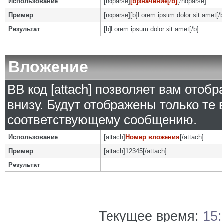
Использование
[noparse]
[b]значение[/b]
[/noparse]
Пример
[noparse][b]Lorem ipsum dolor sit amet[/
Результат
[b]Lorem ipsum dolor sit amet[/b]
Вложение
BB код [attach] позволяет вам ото
внизу. Будут отображены только те
соответствующему сообщению.
Использование
[attach]
Номер вложения
[/attach]
Пример
[attach]12345[/attach]
Результат
Текущее время:
15