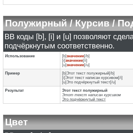
Полужирный / Курсив / П
BB коды [b], [i] и [u] позволяют сд
подчёркнутым соответственно.
Использование
[b]
значение
[/b]
[i]
значение
[/i]
[u]
значение
[/u]
Пример
[b]Этот текст полужирный[/b]
[i]Этот текст написан курсивом[/i]
[u]Это подчёркнутый текст[/u]
Результат
Этот текст полужирный
Этот текст написан курсивом
Это подчёркнутый текст
Цвет