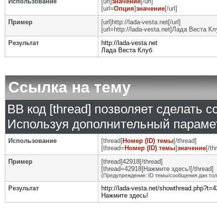
Использование
[url]
значение
[/url]
[url=
Опция
]
значение
[/url]
Пример
[url]http://lada-vesta.net[/url]
[url=http://lada-vesta.net]Лада Веста Клу
Результат
http://lada-vesta.net
Лада Веста Клуб
Ссылка на тему
BB код [thread] позволяет сделать с
Используя дополнительный парамет
Использование
[thread]
Номер (ID) темы
[/thread]
[thread=
Номер (ID) темы
]
значение
[/th
Пример
[thread]42918[/thread]
[thread=42918]Нажмите здесь![/thread]
(Предупреждение: ID темы/сообщения дан то
Результат
http://lada-vesta.net/showthread.php?t=
Нажмите здесь!