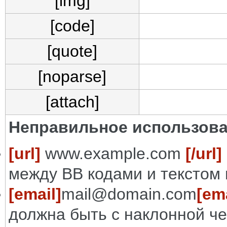
[img]
[code]
[quote]
[noparse]
[attach]
Неправильное использова
[url]
www.example.com
[/url]
между BB кодами и текстом 
[email]
mail@domain.com
[ema
должна быть с наклонной че