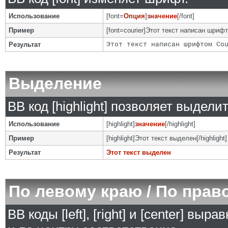
Использование
[font=
Опция
]
значение
[/font]
Пример
[font=courier]Этот текст написан шрифто
Результат
Этот текст написан шрифтом Co
Выделение
BB код [highlight] позволяет выделит
Использование
[highlight]
значение
[/highlight]
Пример
[highlight]Этот текст выделен[/highlight]
Результат
Этот текст выделен
По левому краю / По прав
BB коды [left], [right] и [center] в