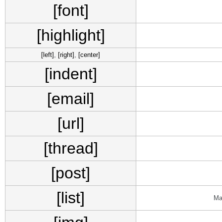
[font]
[highlight]
[left]
,
[right]
,
[center]
[indent]
[email]
[url]
[thread]
[post]
[list]
Ма