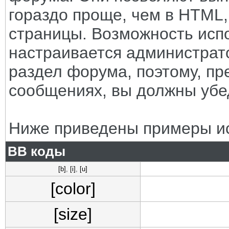
гораздо проще, чем в HTML
страницы. Возможность исп
настраивается администрат
раздел форума, поэтому, пр
сообщениях, вы должны убе
Ниже приведены примеры ис
BB коды
[b]
,
[i]
,
[u]
[color]
[size]