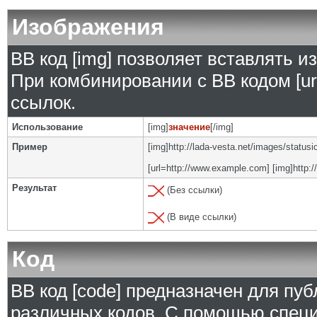
Изображения
BB код [img] позволяет вставлять 
При комбинировании с BB кодом [ur
ссылок.
Использование
[img]
значение
[/img]
Пример
[img]http://lada-vesta.net/images/status
[url=http://www.example.com] [img]http:/
Результат
(Без ссылки)
(В виде ссылки)
Код
BB код [code] предназначен для п
различных кодов. С помощью специ