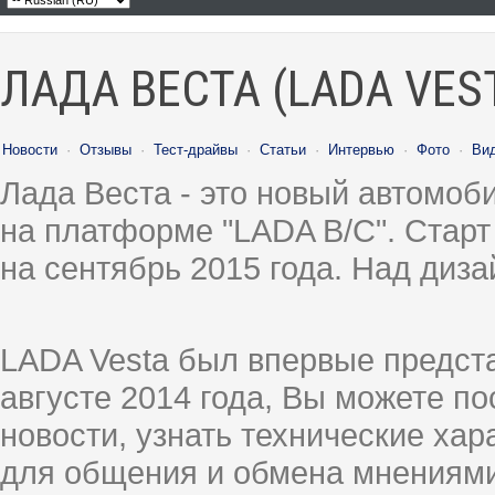
ЛАДА ВЕСТА (LADA VES
Новости
·
Отзывы
·
Тест-драйвы
·
Статьи
·
Интервью
·
Фото
·
Ви
Лада Веста - это новый автомо
на платформе "LADA B/C". Старт
на сентябрь 2015 года. Над диз
LADA Vesta был впервые предст
августе 2014 года, Вы можете п
новости, узнать технические ха
для общения и обмена мнениями