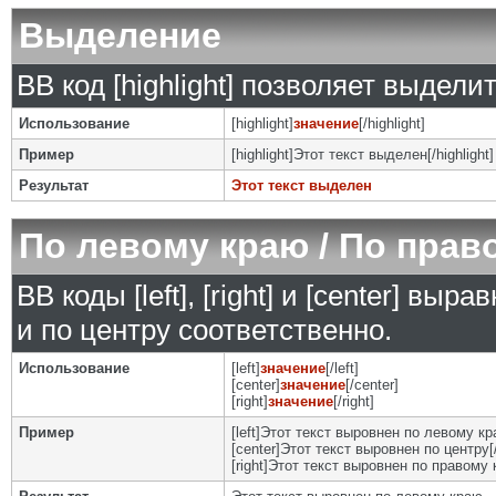
Выделение
BB код [highlight] позволяет выделит
Использование
[highlight]
значение
[/highlight]
Пример
[highlight]Этот текст выделен[/highlight]
Результат
Этот текст выделен
По левому краю / По прав
BB коды [left], [right] и [center] в
и по центру соответственно.
Использование
[left]
значение
[/left]
[center]
значение
[/center]
[right]
значение
[/right]
Пример
[left]Этот текст выровнен по левому кра
[center]Этот текст выровнен по центру[/
[right]Этот текст выровнен по правому к