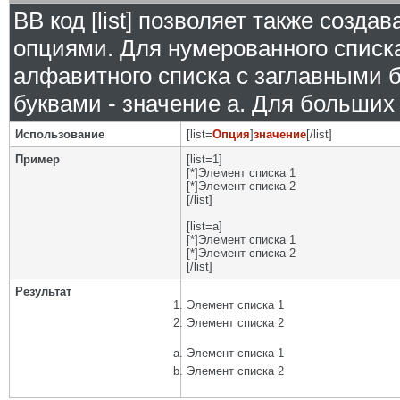
BB код [list] позволяет также созд
опциями. Для нумерованного списка
алфавитного списка с заглавными б
буквами - значение а. Для больших р
Использование
[list=
Опция
]
значение
[/list]
Пример
[list=1]
[*]Элемент списка 1
[*]Элемент списка 2
[/list]
[list=a]
[*]Элемент списка 1
[*]Элемент списка 2
[/list]
Результат
Элемент списка 1
Элемент списка 2
Элемент списка 1
Элемент списка 2