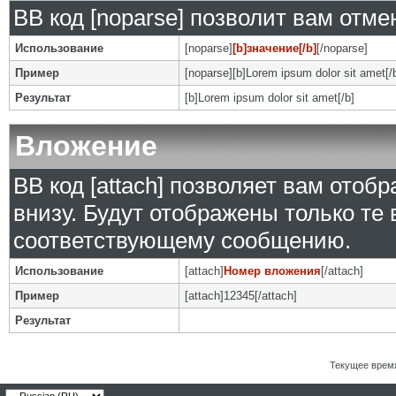
BB код [noparse] позволит вам отм
Использование
[noparse]
[b]значение[/b]
[/noparse]
Пример
[noparse][b]Lorem ipsum dolor sit amet[/
Результат
[b]Lorem ipsum dolor sit amet[/b]
Вложение
BB код [attach] позволяет вам ото
внизу. Будут отображены только те
соответствующему сообщению.
Использование
[attach]
Номер вложения
[/attach]
Пример
[attach]12345[/attach]
Результат
Текущее врем