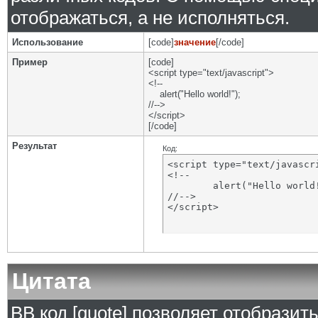
отображаться, а не исполняться.
Использование
[code]
значение
[/code]
Пример
[code]
<script type="text/javascript">
<!--
alert("Hello world!");
//-->
</script>
[/code]
Результат
Код:
<script type="text/javascri
<!--

	alert("Hello world!");

//-->

</script>
Цитата
BB код [quote] позволяет отобразит