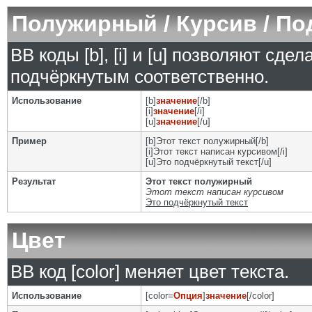
Полужирный / Курсив / П
BB коды [b], [i] и [u] позволяют сд
подчёркнутым соответственно.
Использование
[b]
значение
[/b]
[i]
значение
[/i]
[u]
значение
[/u]
Пример
[b]Этот текст полужирный[/b]
[i]Этот текст написан курсивом[/i]
[u]Это подчёркнутый текст[/u]
Результат
Этот текст полужирный
Этот текст написан курсивом
Это подчёркнутый текст
Цвет
BB код [color] меняет цвет текста.
Использование
[color=
Опция
]
значение
[/color]