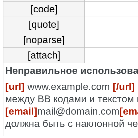
[code]
[quote]
[noparse]
[attach]
Неправильное использова
[url]
www.example.com
[/url]
между BB кодами и текстом 
[email]
mail@domain.com
[ema
должна быть с наклонной че