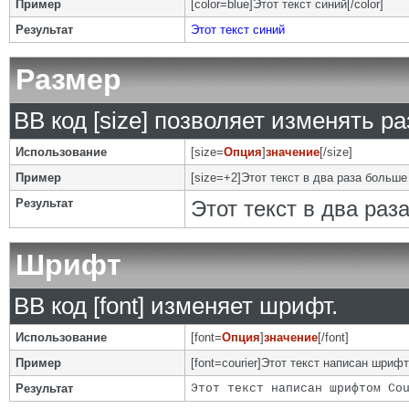
Пример
[color=blue]Этот текст синий[/color]
Результат
Этот текст синий
Размер
BB код [size] позволяет изменять р
Использование
[size=
Опция
]
значение
[/size]
Пример
[size=+2]Этот текст в два раза больше
Результат
Этот текст в два ра
Шрифт
BB код [font] изменяет шрифт.
Использование
[font=
Опция
]
значение
[/font]
Пример
[font=courier]Этот текст написан шрифто
Результат
Этот текст написан шрифтом Co