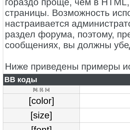
гораздо проще, чем в HTML
страницы. Возможность исп
настраивается администрат
раздел форума, поэтому, пр
сообщениях, вы должны убе
Ниже приведены примеры ис
BB коды
[b]
,
[i]
,
[u]
[color]
[size]
[font]