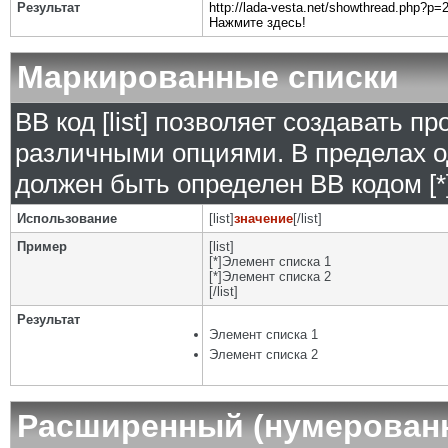
Результат
http://lada-vesta.net/showthread.php?p
Нажмите здесь!
Маркированные списки
BB код [list] позволяет создавать 
различными опциями. В пределах о
должен быть определен BB кодом [*]
Использование
[list]
значение
[/list]
Пример
[list]
[*]Элемент списка 1
[*]Элемент списка 2
[/list]
Результат
Элемент списка 1
Элемент списка 2
Расширенный (нумерован