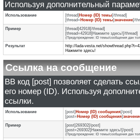
Используя дополнительный парамет
Использование
[thread]
Номер (ID) темы
[/thread]
[thread=
Номер (ID) темы
]
значение
[/th
Пример
[thread]42918[/thread]
[thread=42918]Нажмите здесь![/thread]
(Предупреждение: ID темы/сообщения дан то
Результат
http://lada-vesta.net/showthread.php?t=
Нажмите здесь!
Ссылка на сообщение
BB код [post] позволяет сделать сс
его номер (ID). Используя дополни
ссылки.
Использование
[post]
Номер (ID) сообщения
[/post]
[post=
Номер (ID) сообщения
]
значени
Пример
[post]269302[/post]
[post=269302]Нажмите здесь![/post]
(Предупреждение: ID темы/сообщения дан то