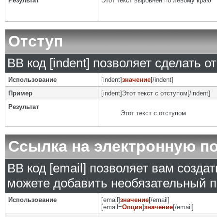
Результат
Этот текст выровнен по левому краю
Отступ
BB код [indent] позволяет сделать от
Использование
[indent]
значение
[/indent]
Пример
[indent]Этот текст с отступом[/indent]
Результат
Этот текст с отступом
Ссылка на электронную п
BB код [email] позволяет вам созда
можете добавить необязательный п
Использование
[email]
значение
[/email]
[email=
Опция
]
значение
[/email]