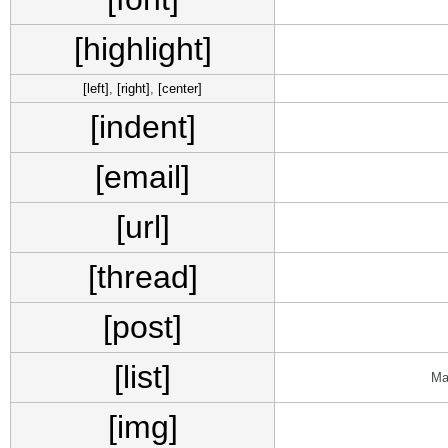
[highlight]
[left]
,
[right]
,
[center]
[indent]
[email]
[url]
[thread]
[post]
[list]
Ма
[img]