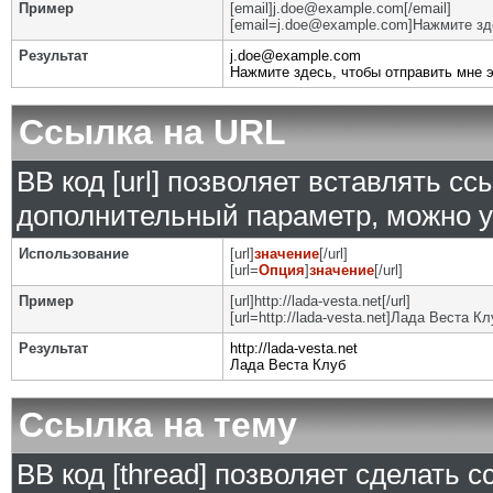
Пример
[email]j.doe@example.com[/email]
[email=j.doe@example.com]Нажмите зде
Результат
j.doe@example.com
Нажмите здесь, чтобы отправить мне 
Ссылка на URL
BB код [url] позволяет вставлять с
дополнительный параметр, можно у
Использование
[url]
значение
[/url]
[url=
Опция
]
значение
[/url]
Пример
[url]http://lada-vesta.net[/url]
[url=http://lada-vesta.net]Лада Веста Клу
Результат
http://lada-vesta.net
Лада Веста Клуб
Ссылка на тему
BB код [thread] позволяет сделать с