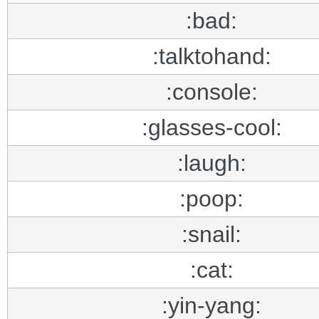
:bad:
:talktohand:
:console:
:glasses-cool:
:laugh:
:poop:
:snail:
:cat:
:yin-yang: