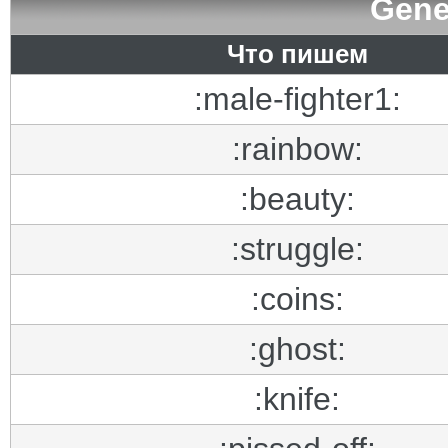
Gene
Что пишем
:male-fighter1:
:rainbow:
:beauty:
:struggle:
:coins:
:ghost:
:knife: