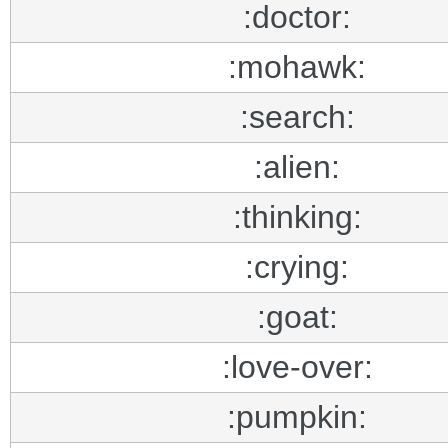
:doctor:
:mohawk:
:search:
:alien:
:thinking:
:crying:
:goat:
:love-over:
:pumpkin: