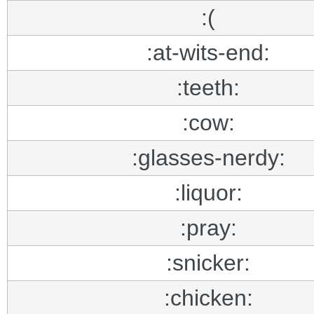
:(
:at-wits-end:
:teeth:
:cow:
:glasses-nerdy:
:liquor:
:pray:
:snicker:
:chicken: