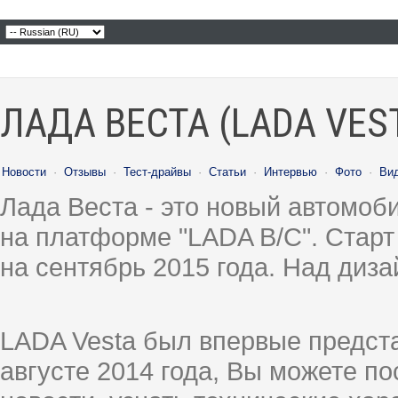
ЛАДА ВЕСТА (LADA VES
Новости
·
Отзывы
·
Тест-драйвы
·
Статьи
·
Интервью
·
Фото
·
Ви
Лада Веста - это новый автомо
на платформе "LADA B/C". Старт
на сентябрь 2015 года. Над диз
LADA Vesta был впервые предст
августе 2014 года, Вы можете п