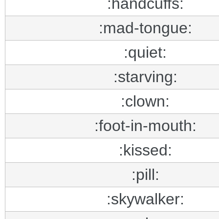
:handcuffs:
:mad-tongue:
:quiet:
:starving:
:clown:
:foot-in-mouth:
:kissed:
:pill:
:skywalker: