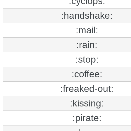
:cyclops:
:handshake:
:mail:
:rain:
:stop:
:coffee:
:freaked-out:
:kissing:
:pirate: