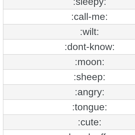
:sleepy:
:call-me:
:wilt:
:dont-know:
:moon:
:sheep:
:angry:
:tongue:
:cute: