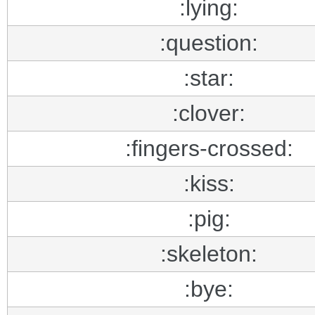
:lying:
:question:
:star:
:clover:
:fingers-crossed:
:kiss:
:pig:
:skeleton:
:bye: