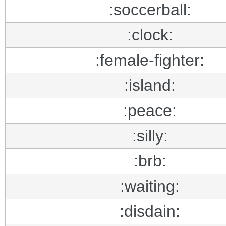
:soccerball:
:clock:
:female-fighter:
:island:
:peace:
:silly:
:brb:
:waiting:
:disdain: