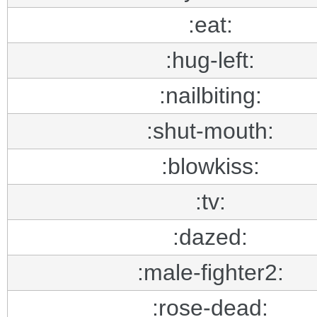
:eat:
:hug-left:
:nailbiting:
:shut-mouth:
:blowkiss:
:tv:
:dazed:
:male-fighter2:
:rose-dead: