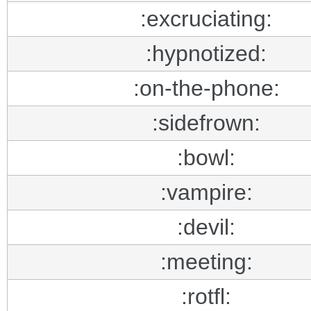
:excruciating:
:hypnotized:
:on-the-phone:
:sidefrown:
:bowl:
:vampire:
:devil:
:meeting:
:rotfl: