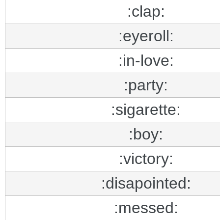
:clap:
:eyeroll:
:in-love:
:party:
:sigarette:
:boy:
:victory:
:disapointed:
:messed: