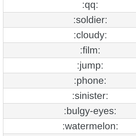
:qq:
:soldier:
:cloudy:
:film:
:jump:
:phone:
:sinister:
:bulgy-eyes:
:watermelon: