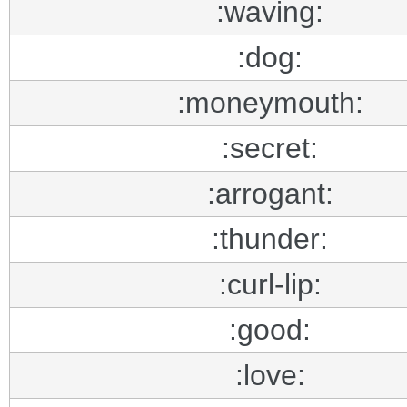
:waving:
:dog:
:moneymouth:
:secret:
:arrogant:
:thunder:
:curl-lip:
:good:
:love: