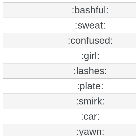
:bashful:
:sweat:
:confused:
:girl:
:lashes:
:plate:
:smirk:
:car:
:yawn: