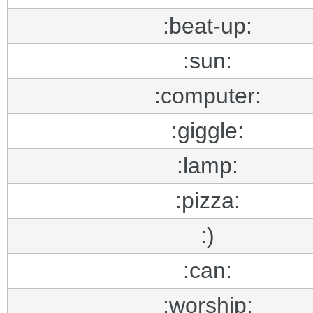
:beat-up:
:sun:
:computer:
:giggle:
:lamp:
:pizza:
:)
:can:
:worship: