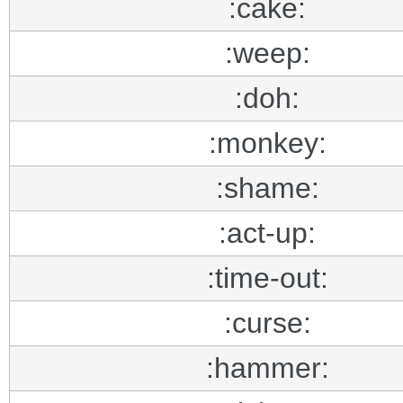
:cake:
:weep:
:doh:
:monkey:
:shame:
:act-up:
:time-out:
:curse:
:hammer: