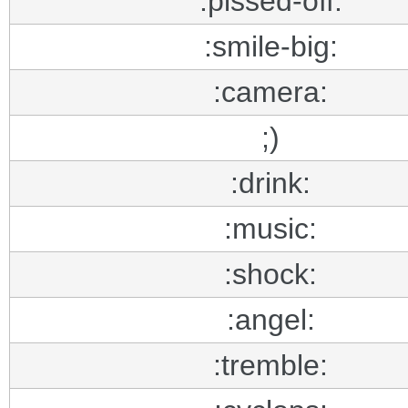
:pissed-off:
:smile-big:
:camera:
;)
:drink:
:music:
:shock:
:angel:
:tremble: