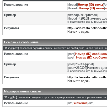
Использование
[thread]
Номер (ID) темы
[/t
[thread=
Номер (ID) темы
]
з
Пример
[thread]42918[/thread]
[thread=42918]Нажмите здес
(Предупреждение: ID темы/сооб
Результат
http://lada-vesta.net/showt
Нажмите здесь!
Ссылка на сообщение
BB код [post] позволяет сделать ссылку на конкретное сообщение, используя его н
Использование
[post]
Номер (ID) сообщен
[post=
Номер (ID) сообще
Пример
[post]269302[/post]
[post=269302]Нажмите здесь
(Предупреждение: ID темы/сооб
Результат
http://lada-vesta.net/show
Нажмите здесь!
Маркированные списки
BB код [list] позволяет создавать простые и нумерованные списки с различными оп
Использование
[list]
значение
[/list]