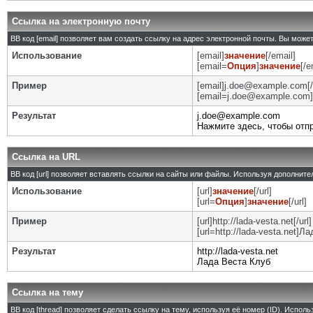
Ссылка на электронную почту
BB код [email] позволяет вам создать ссылку на адрес электронной почты. Вы може
Использование
[email]
значение
[/email]
[email=
Опция
]
значение
[/e
Пример
[email]j.doe@example.com[/
[email=j.doe@example.com]
Результат
j.doe@example.com
Нажмите здесь, чтобы отп
Ссылка на URL
BB код [url] позволяет вставлять ссылки на сайты или файлы. Используя дополнит
Использование
[url]
значение
[/url]
[url=
Опция
]
значение
[/url]
Пример
[url]http://lada-vesta.net[/url]
[url=http://lada-vesta.net]Л
Результат
http://lada-vesta.net
Лада Веста Клуб
Ссылка на тему
BB код [thread] позволяет сделать ссылку на тему, используя её номер (ID). Испо