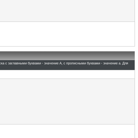
ска с заглавными буквами - значение A, с прописными буквами - значение а. Для