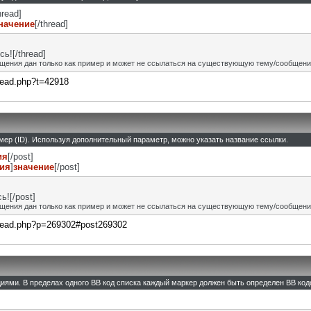
hread]
начение
[/thread]
ь![/thread]
щения дан только как пример и может не ссылаться на существующую тему/сообщени
hread.php?t=42918
омер (ID). Используя дополнительный параметр, можно указать название ссылки.
ия
[/post]
ния
]
значение
[/post]
![/post]
щения дан только как пример и может не ссылаться на существующую тему/сообщени
thread.php?p=269302#post269302
циями. В пределах одного BB код списка каждый маркер должен быть определен BB кодо