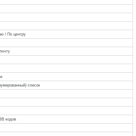
ю / По центру
почту
ие
нумерованный) список
BB кодов