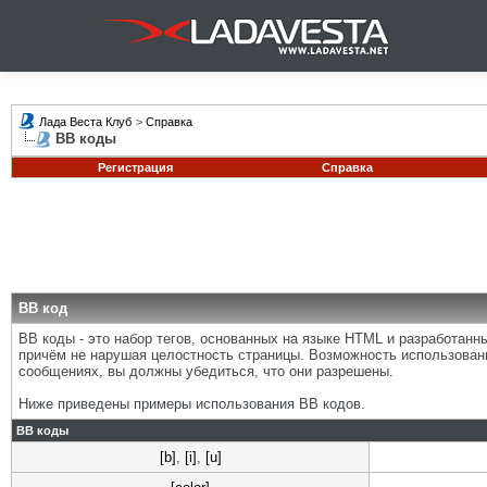
Лада Веста Клуб
>
Справка
BB коды
Регистрация
Справка
BB код
BB коды - это набор тегов, основанных на языке HTML и разработан
причём не нарушая целостность страницы. Возможность использован
сообщениях, вы должны убедиться, что они разрешены.
Ниже приведены примеры использования BB кодов.
BB коды
[b]
,
[i]
,
[u]