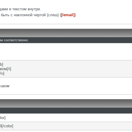
ами и текстом внутри.
быть с наклонной чертой (слеш) (
[/email]
)
тым соответственно.
b]
вом[/i]
/u]
сивом
lor]
[/color]