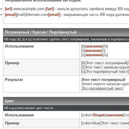
Неправильное использование BB кодов:
[url]
www.example.com
[/url]
- нельзя допускать пробела между BB код
[email]
mail@domain.com
[email]
- закрывающая часть BB кода должна 
Полужирный / Курсив / Подчёркнутый
BB коды [b], [i] и [u] позволяют сделать текст полужирным, наклонным и подчёркну
Использование
[b]
значение
[/b]
[i]
значение
[/i]
[u]
значение
[/u]
Пример
[b]Этот текст полужирный[/
[i]Этот текст написан курси
[u]Это подчёркнутый текст[
Результат
Этот текст полужирный
Этот текст написан кур
Это подчёркнутый текст
Цвет
BB код [color] меняет цвет текста.
Использование
[color=
Опция
]
значение
[/co
Пример
[color=blue]Этот текст синий