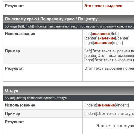
Результат
Этот текст выделен
По левому краю / По правому краю / По центру
BB коды [left], [right] и [center] выравнивают текст по левому или правому краю и по
Использование
[left]
значение
[/left]
[center]
значение
[/center]
[right]
значение
[/right]
Пример
[left]Этот текст выровнен п
[center]Этот текст выровнен
[right]Этот текст выровнен 
Результат
Этот текст выровнен по л
Отступ
BB код [indent] позволяет сделать отступ.
Использование
[indent]
значение
[/indent]
Пример
[indent]Этот текст с отступо
Результат
Этот текст с отступ