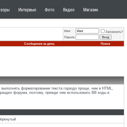
бзоры
Интервью
Фото
Видео
Магазин
Имя
Запомнить?
Пароль
Сообщения за день
Поиск
т выполнять форматирование текста гораздо проще, чем в HTML,
раздел форума, поэтому, прежде чем использовать BB коды в
чёркнутый