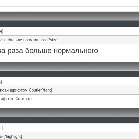
ze]
раза больше нормального[/size]
два раза больше нормального
t]
писан шрифтом Courier[/font]
рифтом Courier
t]
н[/highlight]