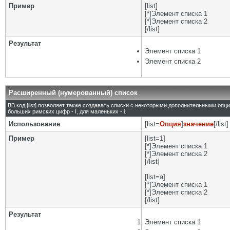
Пример
[list]
[*]Элемент списка 1
[*]Элемент списка 2
[/list]
Результат
Элемент списка 1
Элемент списка 2
Расширенный (нумерованный) список
BB код [list] позволяет также создавать списки с некоторыми дополнительными опц
больших римских цифр - I, для маленьких - i.
Использование
[list=
Опция
]
значение
[/list]
Пример
[list=1]
[*]Элемент списка 1
[*]Элемент списка 2
[/list]
[list=a]
[*]Элемент списка 1
[*]Элемент списка 2
[/list]
Результат
Элемент списка 1