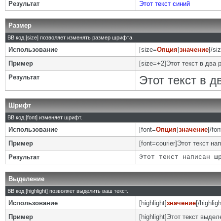
Результат
Этот текст синий
Размер
BB код [size] позволяет изменять размер шрифта.
Использование
[size=
Опция
]
значение
[/si
Пример
[size=+2]Этот текст в два 
Результат
Этот текст в 
Шрифт
BB код [font] изменяет шрифт.
Использование
[font=
Опция
]
значение
[/fon
Пример
[font=courier]Этот текст на
Результат
Этот текст написан ш
Выделение
BB код [highlight] позволяет выделить ваш текст.
Использование
[highlight]
значение
[/highligh
Пример
[highlight]Этот текст выделе