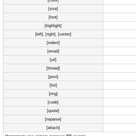
[color]
[size]
[font]
[highlight]
[left]
,
[right]
,
[center]
[indent]
[email]
[url]
[thread]
[post]
[list]
[img]
[code]
[quote]
[noparse]
[attach]