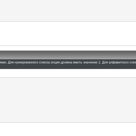
иями. Для нумерованного списка опция должна иметь значение 1. Для алфавитного спи