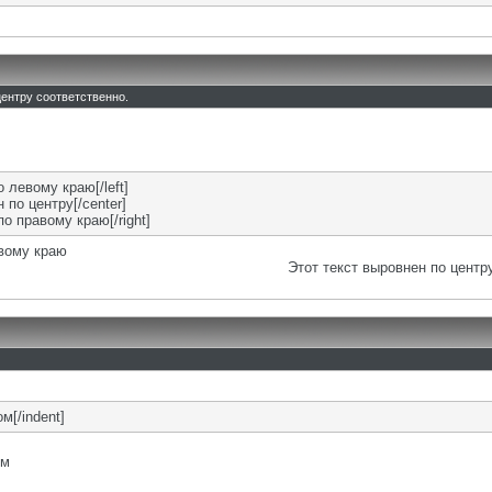
 центру соответственно.
о левому краю[/left]
 по центру[/center]
по правому краю[/right]
евому краю
Этот текст выровнен по центр
м[/indent]
ом