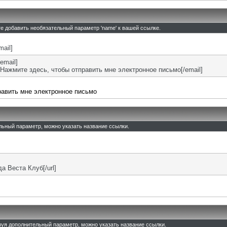
те добавить необязательный параметр 'name' к вашей ссылке.
mail]
email]
Нажмите здесь, чтобы отправить мне электронное письмо[/email]
равить мне электронное письмо
ельный параметр, можно указать название ссылки.
ада Веста Клуб[/url]
льзуя дополнительный параметр, можно указать название ссылки.