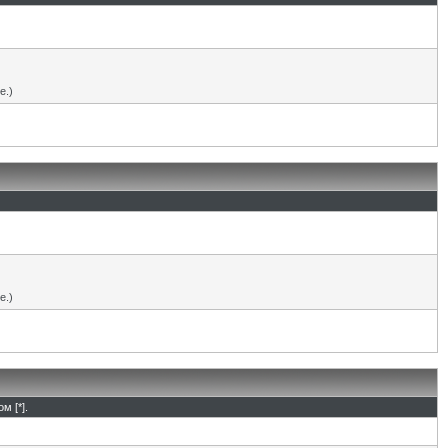
е.)
е.)
м [*].