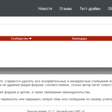
Новости
Отзывы
Тест-драйвы
О
Сообщество
Календарь
, стараются удалять все оскорбительные и некорректные сообщения из
к не администрации форума, соответственно, только автор несёт ответ
я форума в целом, а также требования законодательства.
, переносить или закрывать любую тему или сообщение по своему усмот
Текущее время:
02:12
. Часовой пояс GMT +3.