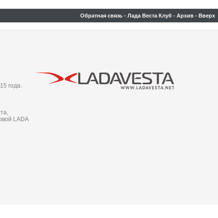
Обратная связь
-
Лада Веста Клуб
-
Архив
-
Вверх
15 года.
та,
новой LADA