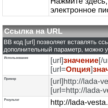
Нажмите здесь,
электронное пи
Ссылка на URL
BB код [url] позволяет вставлять с
дополнительный параметр, можно у
Использование
[url]
значение
[/u
[url=
Опция
]
зна
Пример
[url]http://lada-ve
[url=http://lada-
Результат
http://lada-vesta