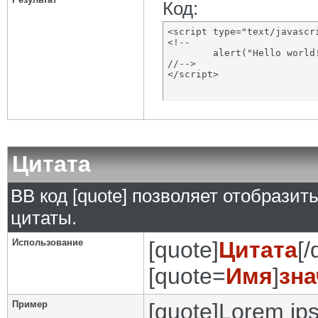
Код:
<script type="text/javascri
<!--

	alert("Hello world!");

//-->

</script>
Цитата
BB код [quote] позволяет отобразит
цитаты.
Использование
[quote]
Цитата
[/
[quote=
Имя
]
зна
Пример
[quote]Lorem ips