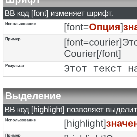
BB код [font] изменяет шрифт.
Использование
[font=
Опция
]
зн
Пример
[font=courier]Э
Courier[/font]
Результат
Этот текст н
Выделение
BB код [highlight] позволяет выделит
Использование
[highlight]
значе
Пример