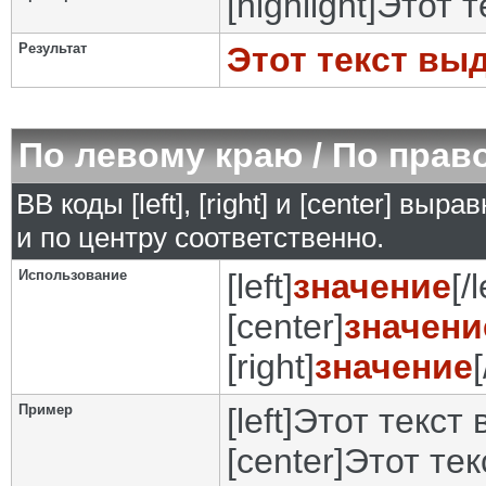
[highlight]Этот 
Результат
Этот текст вы
По левому краю / По прав
BB коды [left], [right] и [center] в
и по центру соответственно.
Использование
[left]
значение
[/l
[center]
значени
[right]
значение
[
Пример
[left]Этот текст
[center]Этот те