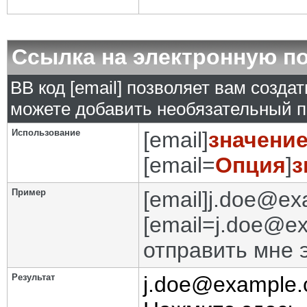
Ссылка на электронную п
BB код [email] позволяет вам созда
можете добавить необязательный п
Использование
[email]
значени
[email=
Опция
]
з
Пример
[email]j.doe@ex
[email=j.doe@e
отправить мне 
Результат
j.doe@example