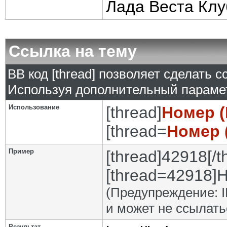
Лада Веста Клу
Ссылка на тему
BB код [thread] позволяет сделать с
Используя дополнительный парамет
Использование
[thread]
Номер (
[thread=
Номер 
Пример
[thread]42918[/t
[thread=42918]Н
(Предупреждение: I
и может не ссылат
Результат