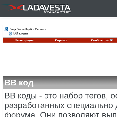
Лада Веста Клуб
>
Справка
BB коды
Регистрация
Справка
Сообщество
BB код
BB коды - это набор тегов,
разработанных специально 
форума. Они позволяют вып