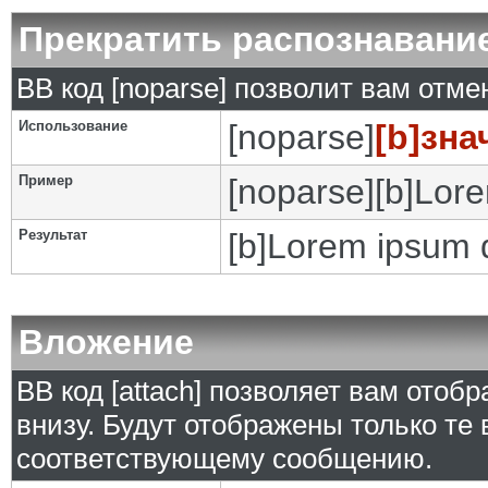
Прекратить распознавани
BB код [noparse] позволит вам отм
Использование
[noparse]
[b]зна
Пример
[noparse][b]Lore
Результат
[b]Lorem ipsum d
Вложение
BB код [attach] позволяет вам ото
внизу. Будут отображены только те
соответствующему сообщению.