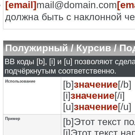
[email]
mail@domain.com
[ema
должна быть с наклонной че
Полужирный / Курсив / П
BB коды [b], [i] и [u] позволяют сд
подчёркнутым соответственно.
Использование
[b]
значение
[/b]
[i]
значение
[/i]
[u]
значение
[/u]
Пример
[b]Этот текст п
[i]Этот текст на