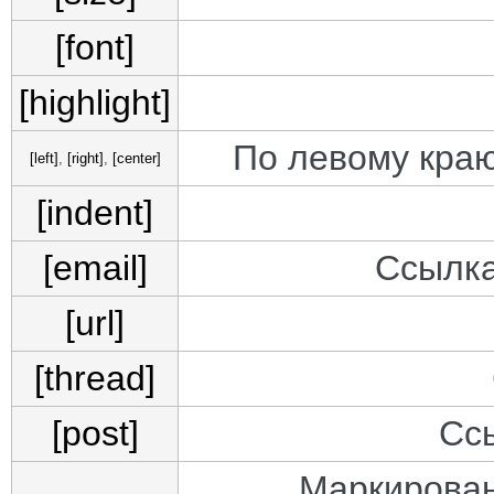
[font]
[highlight]
По левому краю
[left]
,
[right]
,
[center]
[indent]
[email]
Ссылка
[url]
[thread]
[post]
Сс
Маркирован