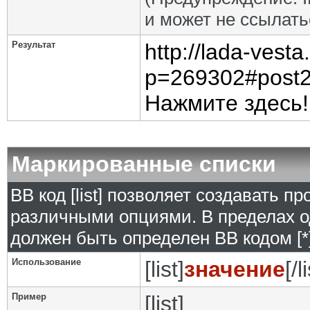
и может не ссылат
Результат
http://lada-vest
p=269302#post
Нажмите здесь!
Маркированные списки
BB код [list] позволяет создавать 
различными опциями. В пределах о
должен быть определен BB кодом [*]
Использование
[list]
значение
[/l
Пример
[list]