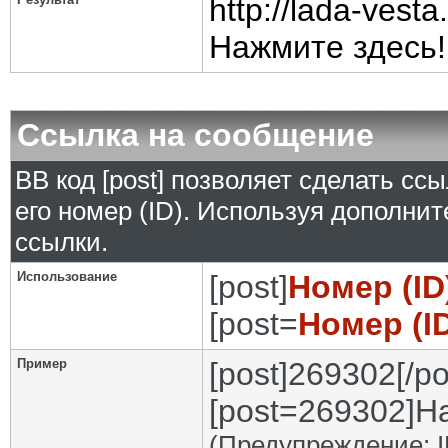
http://lada-ves
Нажмите здесь!
Ссылка на сообщение
BB код [post] позволяет сделать сс
его номер (ID). Используя дополни
ссылки.
Использование
[post]
Номер (I
[post=
Номер (I
Пример
[post]269302[/po
[post=269302]На
(Предупреждение: I