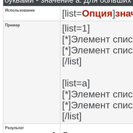
буквами - значение а. Для больших р
Использование
[list=
Опция
]
зна
Пример
[list=1]
[*]Элемент спис
[*]Элемент спис
[/list]
[list=a]
[*]Элемент спис
[*]Элемент спис
[/list]
Результат