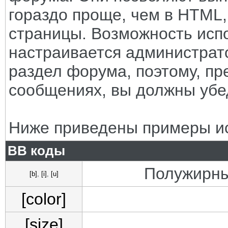
гораздо проще, чем в HTML
страницы. Возможность исп
настраивается администрат
раздел форума, поэтому, пр
сообщениях, вы должны убе
Ниже приведены примеры ис
BB коды
Полужирны
[b]
,
[i]
,
[u]
[color]
[size]