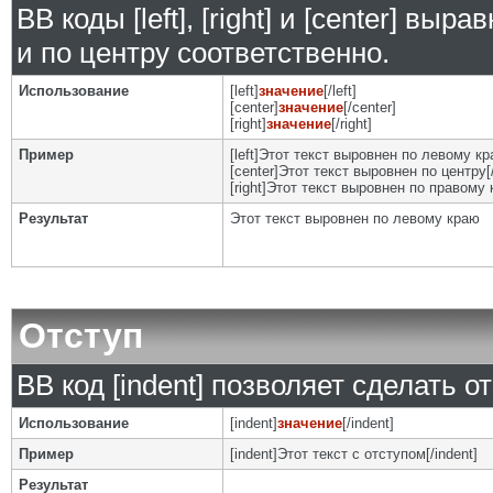
BB коды [left], [right] и [center] в
и по центру соответственно.
Использование
[left]
значение
[/left]
[center]
значение
[/center]
[right]
значение
[/right]
Пример
[left]Этот текст выровнен по левому кра
[center]Этот текст выровнен по центру[/
[right]Этот текст выровнен по правому к
Результат
Этот текст выровнен по левому краю
Отступ
BB код [indent] позволяет сделать от
Использование
[indent]
значение
[/indent]
Пример
[indent]Этот текст с отступом[/indent]
Результат