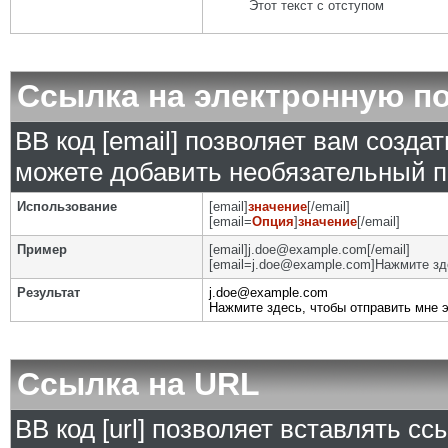
Этот текст с отступом
Ссылка на электронную п
BB код [email] позволяет вам созда
можете добавить необязательный п
Использование
[email]
значение
[/email]
[email=
Опция
]
значение
[/email]
Пример
[email]j.doe@example.com[/email]
[email=j.doe@example.com]Нажмите зде
Результат
j.doe@example.com
Нажмите здесь, чтобы отправить мне 
Ссылка на URL
BB код [url] позволяет вставлять с