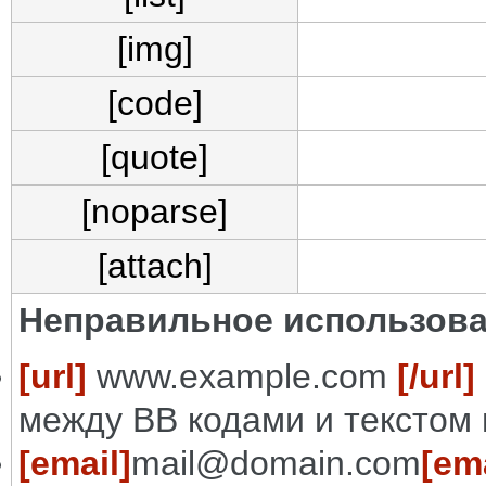
[img]
[code]
[quote]
[noparse]
[attach]
Неправильное использова
[url]
www.example.com
[/url]
между BB кодами и текстом 
[email]
mail@domain.com
[ema