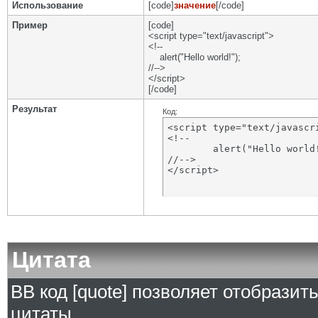
Использование
[code]
значение
[/code]
Пример
[code]
<script type="text/javascript">
<!--
alert("Hello world!");
//-->
</script>
[/code]
Результат
Код:
<script type="text/javascri
<!--

	alert("Hello world!");

//-->

</script>
Цитата
BB код [quote] позволяет отобразит
цитаты.