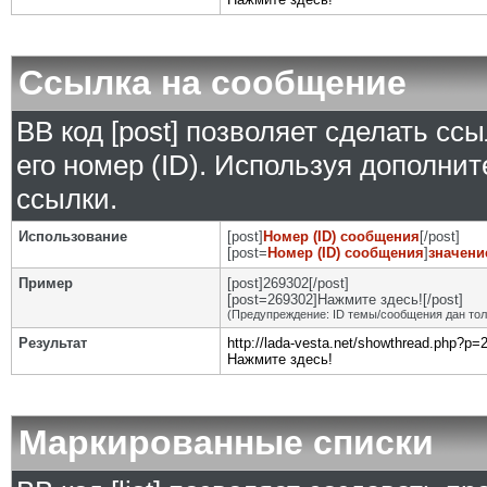
Ссылка на сообщение
BB код [post] позволяет сделать сс
его номер (ID). Используя дополни
ссылки.
Использование
[post]
Номер (ID) сообщения
[/post]
[post=
Номер (ID) сообщения
]
значени
Пример
[post]269302[/post]
[post=269302]Нажмите здесь![/post]
(Предупреждение: ID темы/сообщения дан то
Результат
http://lada-vesta.net/showthread.php?p
Нажмите здесь!
Маркированные списки