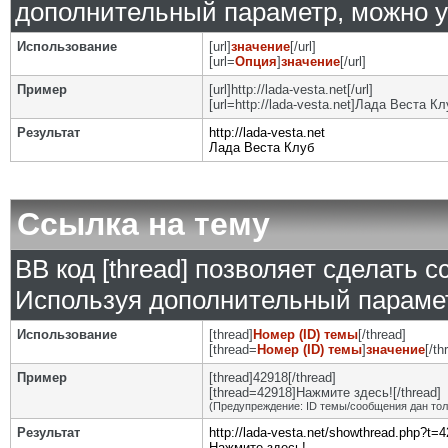
дополнительный параметр, можно у
Использование
[url]
значение
[/url]
[url=
Опция
]
значение
[/url]
Пример
[url]http://lada-vesta.net[/url]
[url=http://lada-vesta.net]Лада Веста Клу
Результат
http://lada-vesta.net
Лада Веста Клуб
Ссылка на тему
BB код [thread] позволяет сделать с
Используя дополнительный парамет
Использование
[thread]
Номер (ID) темы
[/thread]
[thread=
Номер (ID) темы
]
значение
[/th
Пример
[thread]42918[/thread]
[thread=42918]Нажмите здесь![/thread]
(Предупреждение: ID темы/сообщения дан то
Результат
http://lada-vesta.net/showthread.php?t=
Нажмите здесь!