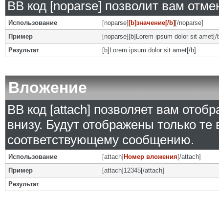
BB код [noparse] позволит вам отм
Использование
[noparse]
[b]значение[/b]
[/noparse]
Пример
[noparse][b]Lorem ipsum dolor sit amet[/
Результат
[b]Lorem ipsum dolor sit amet[/b]
Вложение
BB код [attach] позволяет вам ото
внизу. Будут отображены только те
соответствующему сообщению.
Использование
[attach]
Номер вложения
[/attach]
Пример
[attach]12345[/attach]
Результат