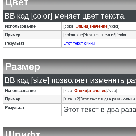
Цвет
BB код [color] меняет цвет текста.
Использование
[color=
Опция
]
значение
[/color]
Пример
[color=blue]Этот текст синий[/color]
Результат
Этот текст синий
Размер
BB код [size] позволяет изменять р
Использование
[size=
Опция
]
значение
[/size]
Пример
[size=+2]Этот текст в два раза больше
Результат
Этот текст в два ра
Шрифт