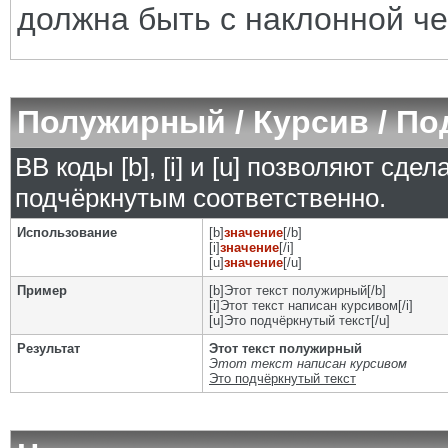
должна быть с наклонной че
Полужирный / Курсив / П
BB коды [b], [i] и [u] позволяют сд
подчёркнутым соответственно.
Использование
[b]
значение
[/b]
[i]
значение
[/i]
[u]
значение
[/u]
Пример
[b]Этот текст полужирный[/b]
[i]Этот текст написан курсивом[/i]
[u]Это подчёркнутый текст[/u]
Результат
Этот текст полужирный
Этот текст написан курсивом
Это подчёркнутый текст