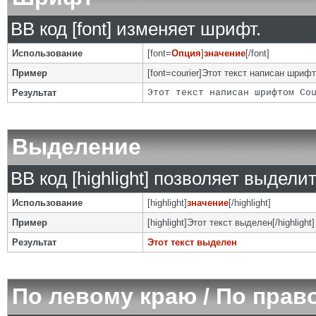
BB код [font] изменяет шрифт.
Использование
[font=
Опция
]
значение
[/font]
Пример
[font=courier]Этот текст написан шрифто
Результат
Этот текст написан шрифтом Co
Выделение
BB код [highlight] позволяет выделит
Использование
[highlight]
значение
[/highlight]
Пример
[highlight]Этот текст выделен[/highlight]
Результат
Этот текст выделен
По левому краю / По прав