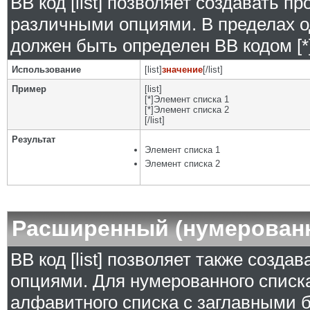
BB код [list] позволяет создавать 
различными опциями. В пределах о
должен быть определен BB кодом [*]
Использование
[list]
значение
[/list]
Пример
[list]
[*]Элемент списка 1
[*]Элемент списка 2
[/list]
Результат
Элемент списка 1
Элемент списка 2
Расширенный (нумерован
BB код [list] позволяет также созд
опциями. Для нумерованного списка
алфавитного списка с заглавными б