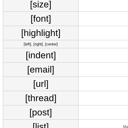
[size]
[font]
[highlight]
[left]
,
[right]
,
[center]
[indent]
[email]
[url]
[thread]
[post]
[list]
Ма