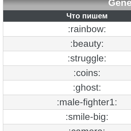
Gene
Что пишем
:rainbow:
:beauty:
:struggle:
:coins:
:ghost:
:male-fighter1:
:smile-big: