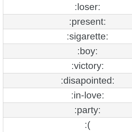
:loser:
:present:
:sigarette:
:boy:
:victory:
:disapointed:
:in-love:
:party:
:(