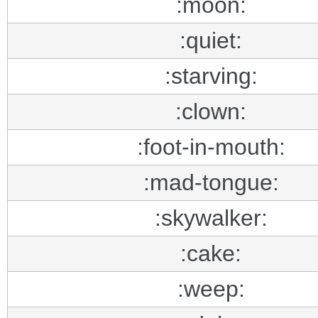
:moon:
:quiet:
:starving:
:clown:
:foot-in-mouth:
:mad-tongue:
:skywalker:
:cake:
:weep: