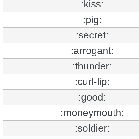
:kiss:
:pig:
:secret:
:arrogant:
:thunder:
:curl-lip:
:good:
:moneymouth:
:soldier: