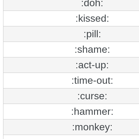
:doh:
:kissed:
:pill:
:shame:
:act-up:
:time-out:
:curse:
:hammer:
:monkey: