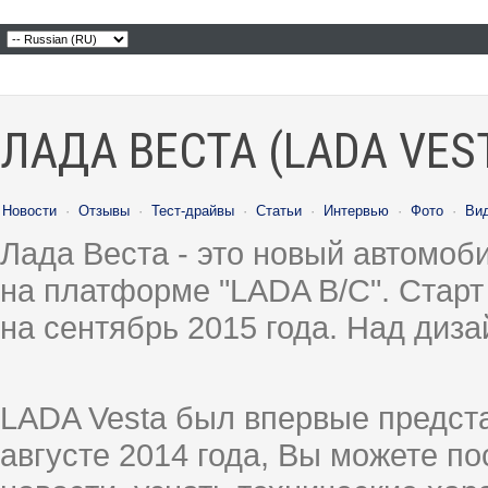
ЛАДА ВЕСТА (LADA VES
Новости
·
Отзывы
·
Тест-драйвы
·
Статьи
·
Интервью
·
Фото
·
Ви
Лада Веста - это новый автомо
на платформе "LADA B/C". Старт
на сентябрь 2015 года. Над диз
LADA Vesta был впервые предст
августе 2014 года, Вы можете п