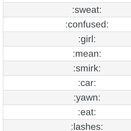
:sweat:
:confused:
:girl:
:mean:
:smirk:
:car:
:yawn:
:eat:
:lashes: