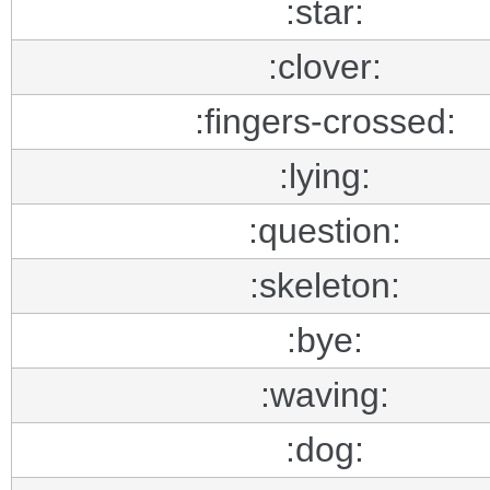
:star:
:clover:
:fingers-crossed:
:lying:
:question:
:skeleton:
:bye:
:waving:
:dog: