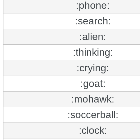
:phone:
:search:
:alien:
:thinking:
:crying:
:goat:
:mohawk:
:soccerball:
:clock: