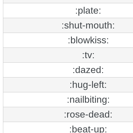
:plate:
:shut-mouth:
:blowkiss:
:tv:
:dazed:
:hug-left:
:nailbiting:
:rose-dead:
:beat-up: