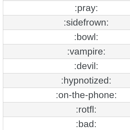
:pray:
:sidefrown:
:bowl:
:vampire:
:devil:
:hypnotized:
:on-the-phone:
:rotfl:
:bad: