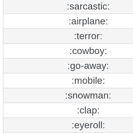
:sarcastic:
:airplane:
:terror:
:cowboy:
:go-away:
:mobile:
:snowman:
:clap:
:eyeroll: