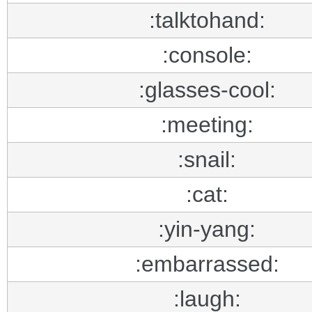
:talktohand:
:console:
:glasses-cool:
:meeting:
:snail:
:cat:
:yin-yang:
:embarrassed:
:laugh: