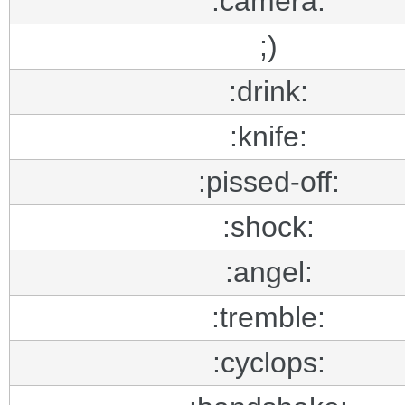
:camera:
;)
:drink:
:knife:
:pissed-off:
:shock:
:angel:
:tremble:
:cyclops: