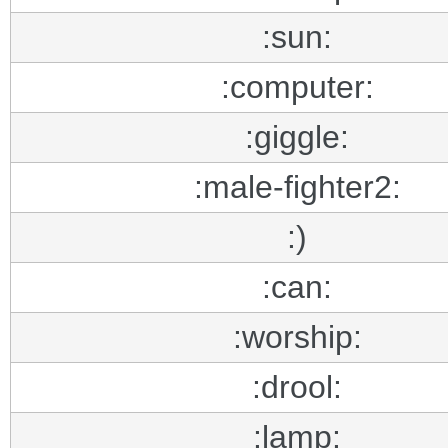
:sun:
:computer:
:giggle:
:male-fighter2:
:)
:can:
:worship:
:drool:
:lamp: