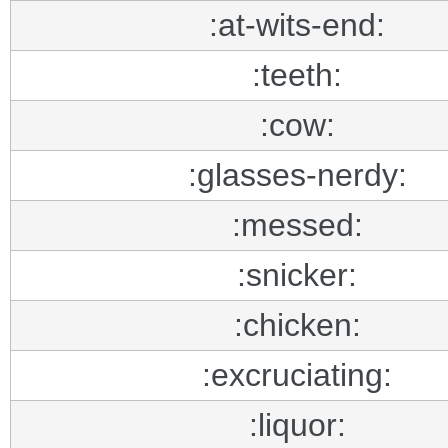
:at-wits-end:
:teeth:
:cow:
:glasses-nerdy:
:messed:
:snicker:
:chicken:
:excruciating:
:liquor: