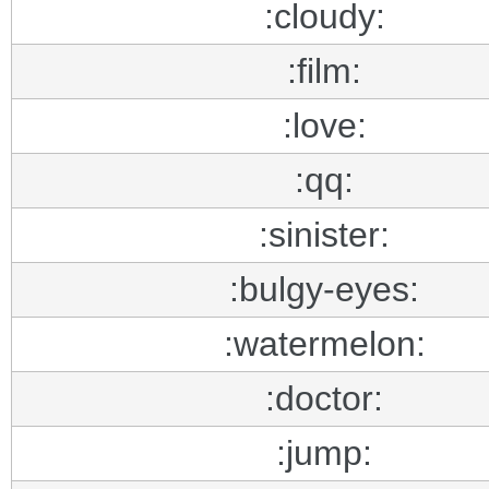
:cloudy:
:film:
:love:
:qq:
:sinister:
:bulgy-eyes:
:watermelon:
:doctor:
:jump: