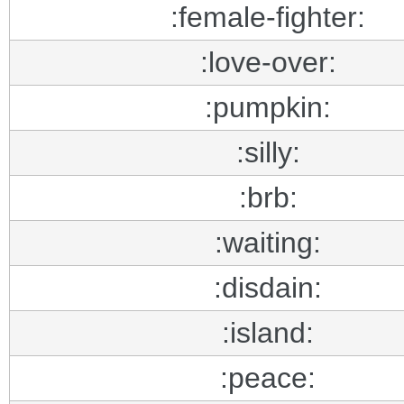
:female-fighter:
:love-over:
:pumpkin:
:silly:
:brb:
:waiting:
:disdain:
:island:
:peace: