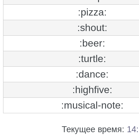
:pizza:
:shout:
:beer:
:turtle:
:dance:
:highfive:
:musical-note:
Текущее время:
14