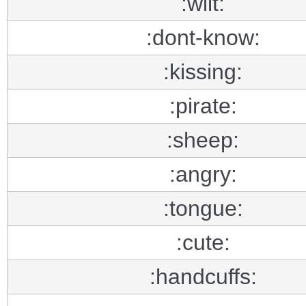
:wilt:
:dont-know:
:kissing:
:pirate:
:sheep:
:angry:
:tongue:
:cute:
:handcuffs: