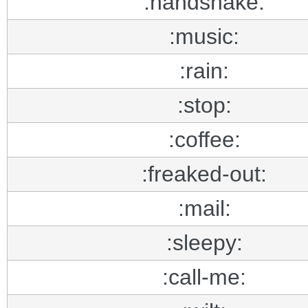
:handshake:
:music:
:rain:
:stop:
:coffee:
:freaked-out:
:mail:
:sleepy:
:call-me: