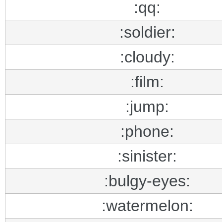
:qq:
:soldier:
:cloudy:
:film:
:jump:
:phone:
:sinister:
:bulgy-eyes:
:watermelon: