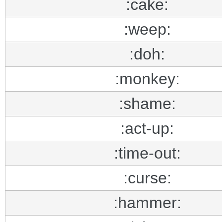
:cake:
:weep:
:doh:
:monkey:
:shame:
:act-up:
:time-out:
:curse:
:hammer: