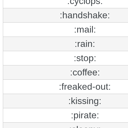
:cyclops:
:handshake:
:mail:
:rain:
:stop:
:coffee:
:freaked-out:
:kissing:
:pirate: