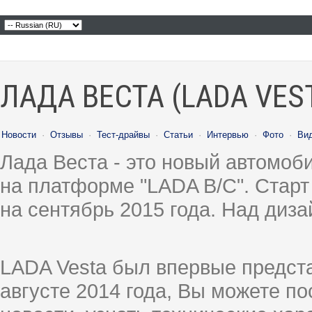
ЛАДА ВЕСТА (LADA VES
Новости
·
Отзывы
·
Тест-драйвы
·
Статьи
·
Интервью
·
Фото
·
Ви
Лада Веста - это новый автомо
на платформе "LADA B/C". Старт
на сентябрь 2015 года. Над диз
LADA Vesta был впервые предст
августе 2014 года, Вы можете п