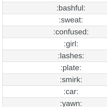
:bashful:
:sweat:
:confused:
:girl:
:lashes:
:plate:
:smirk:
:car:
:yawn: