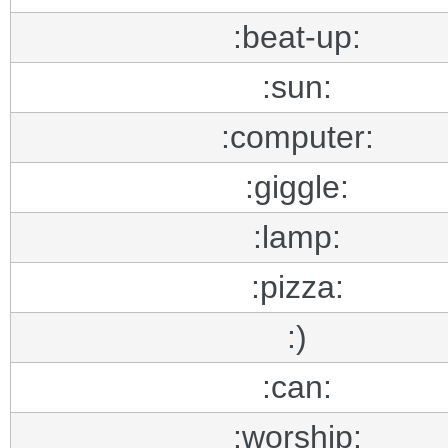
:beat-up:
:sun:
:computer:
:giggle:
:lamp:
:pizza:
:)
:can:
:worship: