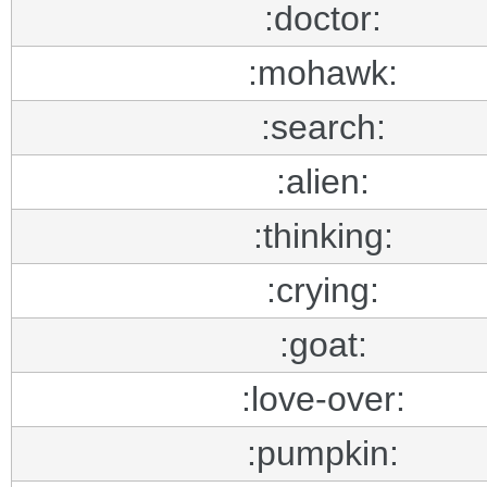
:doctor:
:mohawk:
:search:
:alien:
:thinking:
:crying:
:goat:
:love-over:
:pumpkin: