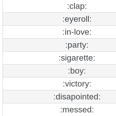
:clap:
:eyeroll:
:in-love:
:party:
:sigarette:
:boy:
:victory:
:disapointed:
:messed: