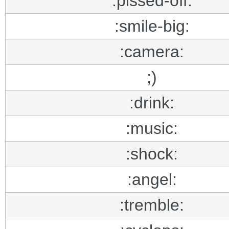
:pissed-off:
:smile-big:
:camera:
;)
:drink:
:music:
:shock:
:angel:
:tremble: