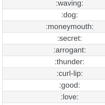
:waving:
:dog:
:moneymouth:
:secret:
:arrogant:
:thunder:
:curl-lip:
:good:
:love: