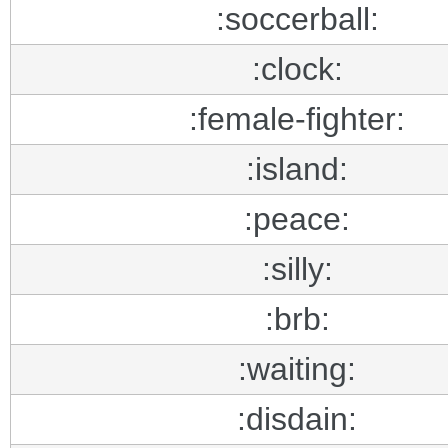
:soccerball:
:clock:
:female-fighter:
:island:
:peace:
:silly:
:brb:
:waiting:
:disdain: