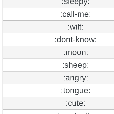
:sleepy:
:call-me:
:wilt:
:dont-know:
:moon:
:sheep:
:angry:
:tongue:
:cute: