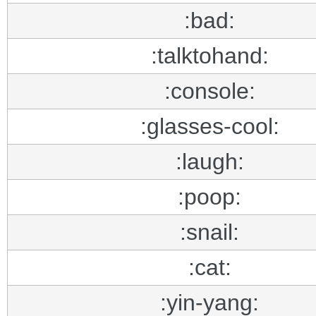
:bad:
:talktohand:
:console:
:glasses-cool:
:laugh:
:poop:
:snail:
:cat:
:yin-yang: