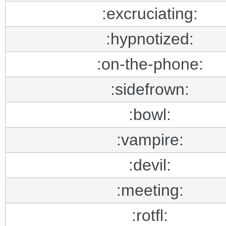
:excruciating:
:hypnotized:
:on-the-phone:
:sidefrown:
:bowl:
:vampire:
:devil:
:meeting:
:rotfl: