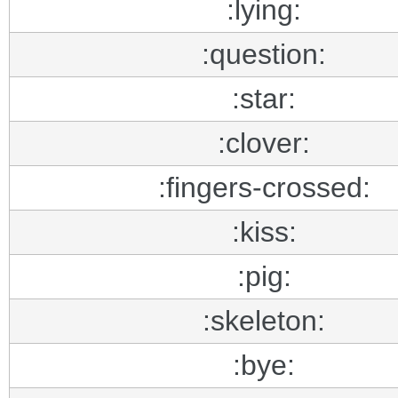
:lying:
:question:
:star:
:clover:
:fingers-crossed:
:kiss:
:pig:
:skeleton:
:bye: