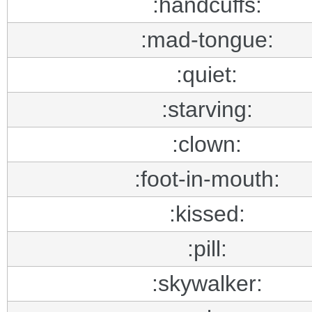
:handcuffs:
:mad-tongue:
:quiet:
:starving:
:clown:
:foot-in-mouth:
:kissed:
:pill:
:skywalker: