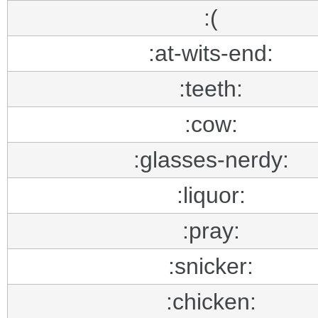
:(
:at-wits-end:
:teeth:
:cow:
:glasses-nerdy:
:liquor:
:pray:
:snicker:
:chicken: