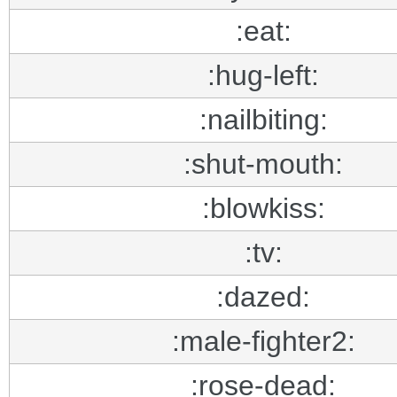
:eat:
:hug-left:
:nailbiting:
:shut-mouth:
:blowkiss:
:tv:
:dazed:
:male-fighter2:
:rose-dead: