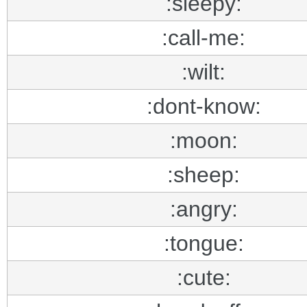
:sleepy:
:call-me:
:wilt:
:dont-know:
:moon:
:sheep:
:angry:
:tongue:
:cute: