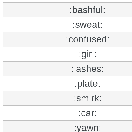
:bashful:
:sweat:
:confused:
:girl:
:lashes:
:plate:
:smirk:
:car:
:yawn: