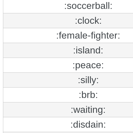
:soccerball:
:clock:
:female-fighter:
:island:
:peace:
:silly:
:brb:
:waiting:
:disdain: