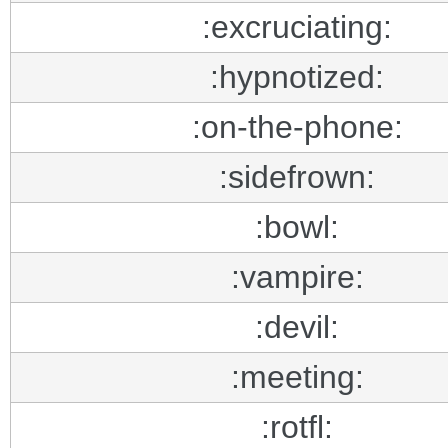
:excruciating:
:hypnotized:
:on-the-phone:
:sidefrown:
:bowl:
:vampire:
:devil:
:meeting:
:rotfl: