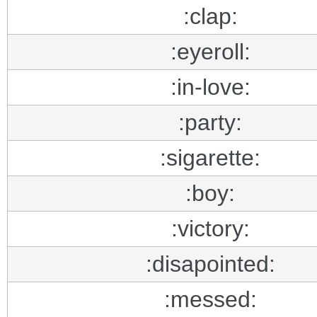
:clap:
:eyeroll:
:in-love:
:party:
:sigarette:
:boy:
:victory:
:disapointed:
:messed: