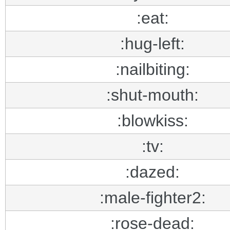
:eat:
:hug-left:
:nailbiting:
:shut-mouth:
:blowkiss:
:tv:
:dazed:
:male-fighter2:
:rose-dead: