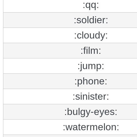
:qq:
:soldier:
:cloudy:
:film:
:jump:
:phone:
:sinister:
:bulgy-eyes:
:watermelon: