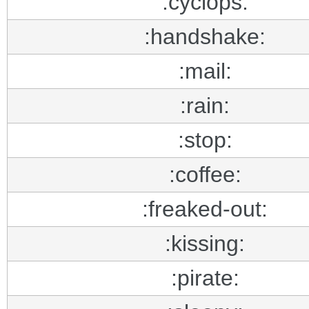
:cyclops:
:handshake:
:mail:
:rain:
:stop:
:coffee:
:freaked-out:
:kissing:
:pirate: