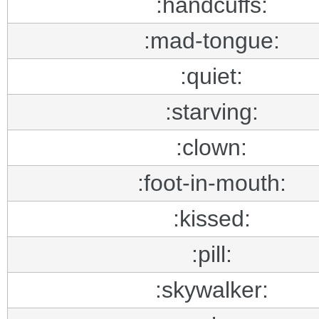
:handcuffs:
:mad-tongue:
:quiet:
:starving:
:clown:
:foot-in-mouth:
:kissed:
:pill:
:skywalker: