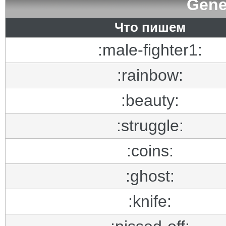
Gene
Что пишем
:male-fighter1:
:rainbow:
:beauty:
:struggle:
:coins:
:ghost:
:knife: