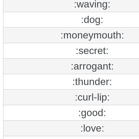
:waving:
:dog:
:moneymouth:
:secret:
:arrogant:
:thunder:
:curl-lip:
:good:
:love: