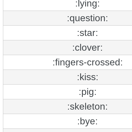
:lying:
:question:
:star:
:clover:
:fingers-crossed:
:kiss:
:pig:
:skeleton:
:bye: