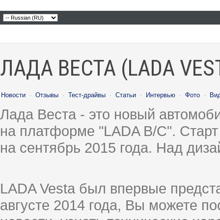
ЛАДА ВЕСТА (LADA VES
Новости
·
Отзывы
·
Тест-драйвы
·
Статьи
·
Интервью
·
Фото
·
Ви
Лада Веста - это новый автомо
на платформе "LADA B/C". Старт
на сентябрь 2015 года. Над диз
LADA Vesta был впервые предст
августе 2014 года, Вы можете п