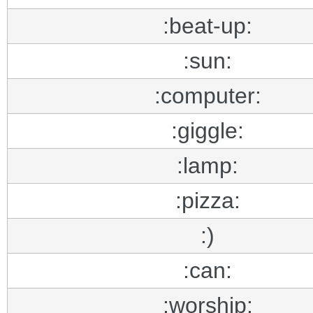
:beat-up:
:sun:
:computer:
:giggle:
:lamp:
:pizza:
:)
:can:
:worship: