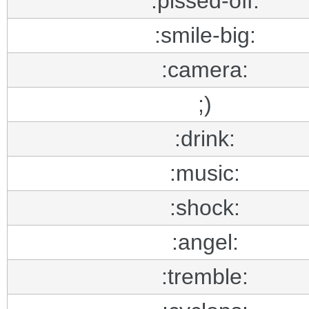
:pissed-off:
:smile-big:
:camera:
;)
:drink:
:music:
:shock:
:angel:
:tremble: