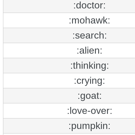
:doctor:
:mohawk:
:search:
:alien:
:thinking:
:crying:
:goat:
:love-over:
:pumpkin: