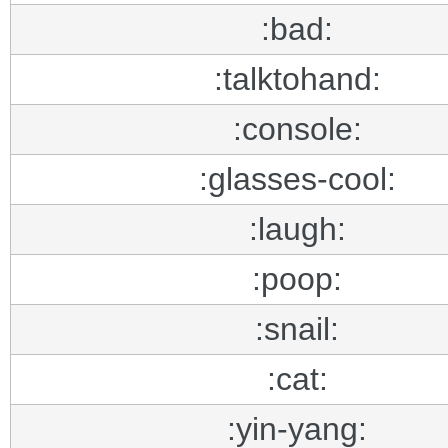
:bad:
:talktohand:
:console:
:glasses-cool:
:laugh:
:poop:
:snail:
:cat:
:yin-yang: