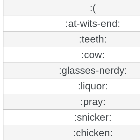
:(
:at-wits-end:
:teeth:
:cow:
:glasses-nerdy:
:liquor:
:pray:
:snicker:
:chicken: