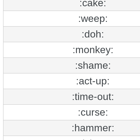
:cake:
:weep:
:doh:
:monkey:
:shame:
:act-up:
:time-out:
:curse:
:hammer: