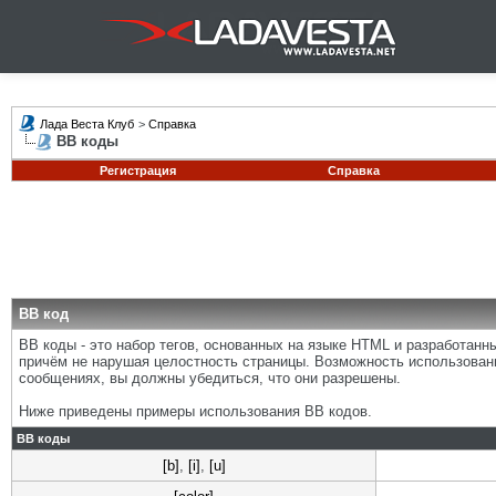
Лада Веста Клуб
>
Справка
BB коды
Регистрация
Справка
BB код
BB коды - это набор тегов, основанных на языке HTML и разработан
причём не нарушая целостность страницы. Возможность использован
сообщениях, вы должны убедиться, что они разрешены.
Ниже приведены примеры использования BB кодов.
BB коды
[b]
,
[i]
,
[u]