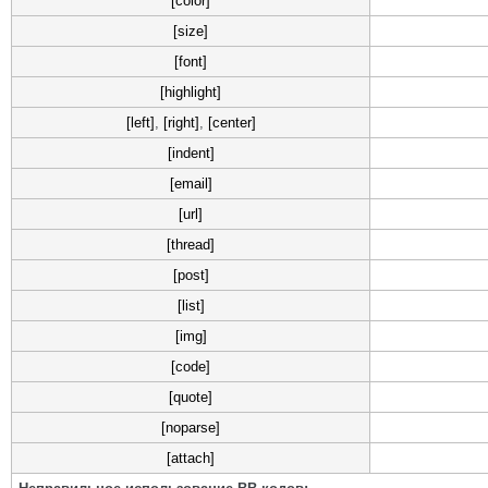
[color]
[size]
[font]
[highlight]
[left]
,
[right]
,
[center]
[indent]
[email]
[url]
[thread]
[post]
[list]
[img]
[code]
[quote]
[noparse]
[attach]