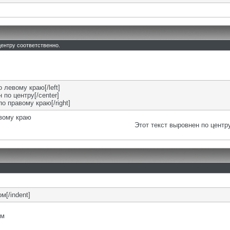
 центру соответственно.
о левому краю[/left]
 по центру[/center]
по правому краю[/right]
евому краю
Этот текст выровнен по центр
м[/indent]
ом