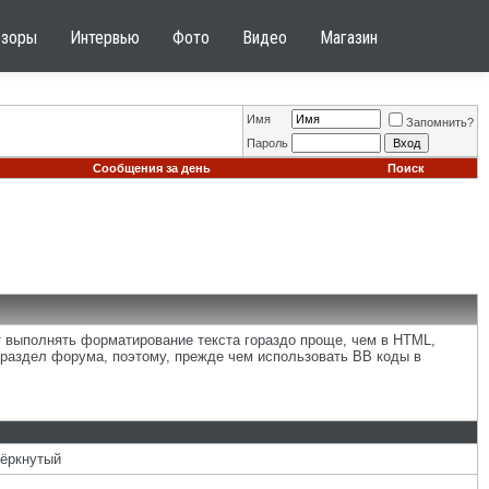
бзоры
Интервью
Фото
Видео
Магазин
Имя
Запомнить?
Пароль
Сообщения за день
Поиск
т выполнять форматирование текста гораздо проще, чем в HTML,
раздел форума, поэтому, прежде чем использовать BB коды в
чёркнутый