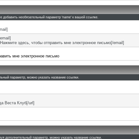
те добавить необязательный параметр 'name' к вашей ссылке.
mail]
email]
Нажмите здесь, чтобы отправить мне электронное письмо[/email]
равить мне электронное письмо
ельный параметр, можно указать название ссылки.
ада Веста Клуб[/url]
льзуя дополнительный параметр, можно указать название ссылки.