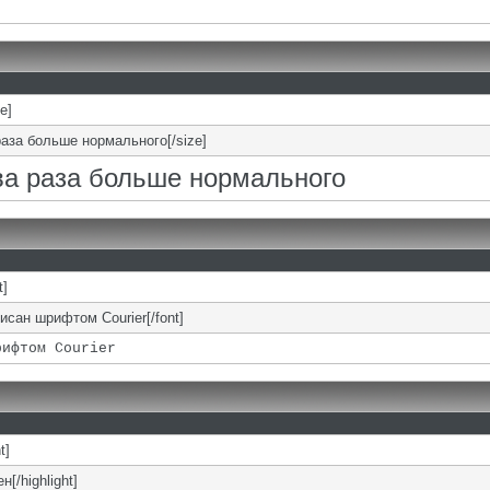
ze]
раза больше нормального[/size]
два раза больше нормального
t]
писан шрифтом Courier[/font]
рифтом Courier
t]
н[/highlight]