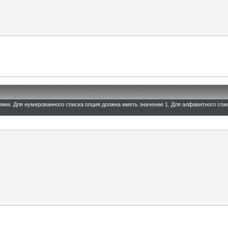
иями. Для нумерованного списка опция должна иметь значение 1. Для алфавитного спи