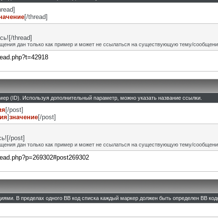
hread]
начение
[/thread]
ь![/thread]
щения дан только как пример и может не ссылаться на существующую тему/сообщени
hread.php?t=42918
омер (ID). Используя дополнительный параметр, можно указать название ссылки.
ия
[/post]
ния
]
значение
[/post]
![/post]
щения дан только как пример и может не ссылаться на существующую тему/сообщени
thread.php?p=269302#post269302
циями. В пределах одного BB код списка каждый маркер должен быть определен BB кодо