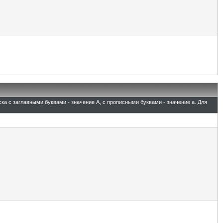
ска с заглавными буквами - значение A, с прописными буквами - значение а. Для