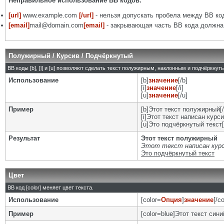
Неправильное использование BB кодов:
[url]
www.example.com
[/url]
- нельзя допускать пробела между BB код
[email]
mail@domain.com
[email]
- закрывающая часть BB кода должна 
Полужирный / Курсив / Подчёркнутый
BB коды [b], [i] и [u] позволяют сделать текст полужирным, наклонным и подчёркну
Использование
[b]
значение
[/b]
[i]
значение
[/i]
[u]
значение
[/u]
Пример
[b]Этот текст полужирный[/
[i]Этот текст написан курси
[u]Это подчёркнутый текст[
Результат
Этот текст полужирный
Этот текст написан кур
Это подчёркнутый текст
Цвет
BB код [color] меняет цвет текста.
Использование
[color=
Опция
]
значение
[/co
Пример
[color=blue]Этот текст синий