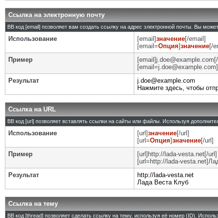
Ссылка на электронную почту
BB код [email] позволяет вам создать ссылку на адрес электронной почты. Вы може
Использование
[email]
значение
[/email]
[email=
Опция
]
значение
[/e
Пример
[email]j.doe@example.com[/
[email=j.doe@example.com]
Результат
j.doe@example.com
Нажмите здесь, чтобы отп
Ссылка на URL
BB код [url] позволяет вставлять ссылки на сайты или файлы. Используя дополнит
Использование
[url]
значение
[/url]
[url=
Опция
]
значение
[/url]
Пример
[url]http://lada-vesta.net[/url]
[url=http://lada-vesta.net]Л
Результат
http://lada-vesta.net
Лада Веста Клуб
Ссылка на тему
BB код [thread] позволяет сделать ссылку на тему, используя её номер (ID). Испо