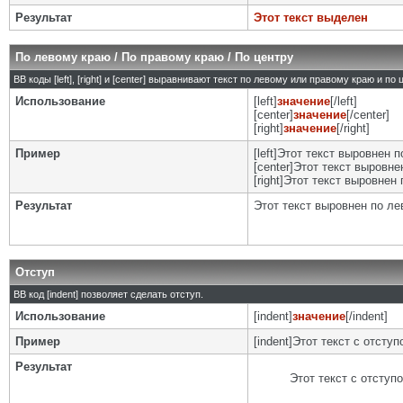
Результат
Этот текст выделен
По левому краю / По правому краю / По центру
BB коды [left], [right] и [center] выравнивают текст по левому или правому краю и по
Использование
[left]
значение
[/left]
[center]
значение
[/center]
[right]
значение
[/right]
Пример
[left]Этот текст выровнен п
[center]Этот текст выровнен
[right]Этот текст выровнен 
Результат
Этот текст выровнен по л
Отступ
BB код [indent] позволяет сделать отступ.
Использование
[indent]
значение
[/indent]
Пример
[indent]Этот текст с отступо
Результат
Этот текст с отступ