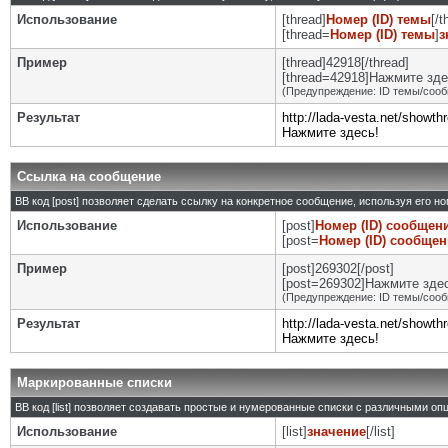
Использование
[thread]
Номер (ID) темы
[/t
[thread=
Номер (ID) темы
]
з
Пример
[thread]42918[/thread]
[thread=42918]Нажмите здес
(Предупреждение: ID темы/сооб
Результат
http://lada-vesta.net/showt
Нажмите здесь!
Ссылка на сообщение
BB код [post] позволяет сделать ссылку на конкретное сообщение, используя его н
Использование
[post]
Номер (ID) сообщен
[post=
Номер (ID) сообще
Пример
[post]269302[/post]
[post=269302]Нажмите здесь
(Предупреждение: ID темы/сооб
Результат
http://lada-vesta.net/show
Нажмите здесь!
Маркированные списки
BB код [list] позволяет создавать простые и нумерованные списки с различными оп
Использование
[list]
значение
[/list]