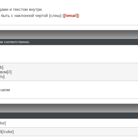
ами и текстом внутри.
быть с наклонной чертой (слеш) (
[/email]
)
тым соответственно.
b]
вом[/i]
/u]
сивом
lor]
[/color]