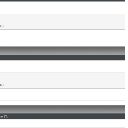
е.)
е.)
м [*].