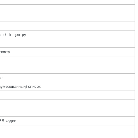
ю / По центру
почту
ие
нумерованный) список
BB кодов