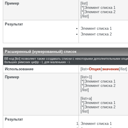
Пример
[list]
[*]Элемент списка 1
[*]Элемент списка 2
[/list]
Результат
Элемент списка 1
Элемент списка 2
Расширенный (нумерованный) список
BB код [list] позволяет также создавать списки с некоторыми дополнительными опц
больших римских цифр - I, для маленьких - i.
Использование
[list=
Опция
]
значение
[/list]
Пример
[list=1]
[*]Элемент списка 1
[*]Элемент списка 2
[/list]
[list=a]
[*]Элемент списка 1
[*]Элемент списка 2
[/list]
Результат
Элемент списка 1