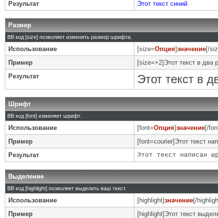
Результат
Этот текст синий
Размер
BB код [size] позволяет изменять размер шрифта.
Использование
[size=
Опция
]
значение
[/si
Пример
[size=+2]Этот текст в два 
Результат
Этот текст в 
Шрифт
BB код [font] изменяет шрифт.
Использование
[font=
Опция
]
значение
[/fon
Пример
[font=courier]Этот текст на
Результат
Этот текст написан ш
Выделение
BB код [highlight] позволяет выделить ваш текст.
Использование
[highlight]
значение
[/highligh
Пример
[highlight]Этот текст выделе