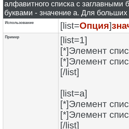
алфавитного списка с заглавными б
буквами - значение а. Для больших р
Использование
[list=
Опция
]
зна
Пример
[list=1]
[*]Элемент спис
[*]Элемент спис
[/list]
[list=a]
[*]Элемент спис
[*]Элемент спис
[/list]