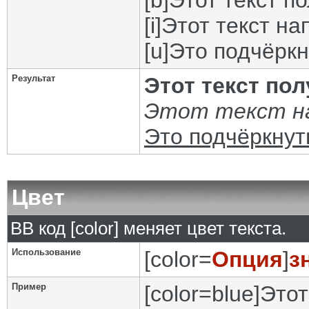
[b]Этот текст п
[i]Этот текст на
[u]Это подчёркн
Результат
Этот текст по
Этот текст на
Это подчёркнут
Цвет
BB код [color] меняет цвет текста.
Использование
[color=
Опция
]
з
Пример
[color=blue]Этот