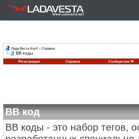
Лада Веста Клуб
>
Справка
BB коды
Регистрация
Справка
Сообщество
BB код
BB коды - это набор тегов,
разработанных специально 