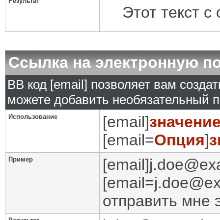
Результат
Этот текст с
Ссылка на электронную п
BB код [email] позволяет вам созда
можете добавить необязательный п
Использование
[email]
значени
[email=
Опция
]
з
Пример
[email]j.doe@ex
[email=j.doe@e
отправить мне 