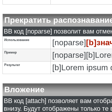
Прекратить распознавани
BB код [noparse] позволит вам отм
Использование
[noparse]
[b]зна
Пример
[noparse][b]Lore
Результат
[b]Lorem ipsum d
Вложение
BB код [attach] позволяет вам ото
внизу. Будут отображены только те