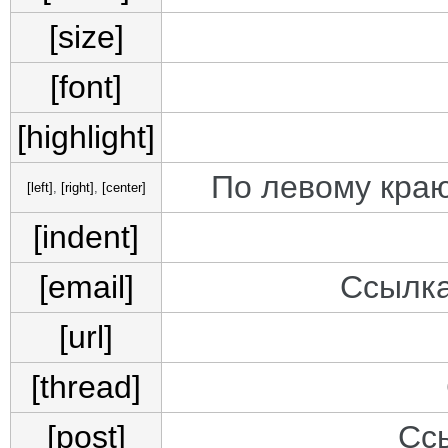
[size]
[font]
[highlight]
По левому краю
[left]
,
[right]
,
[center]
[indent]
[email]
Ссылка
[url]
[thread]
[post]
Сс