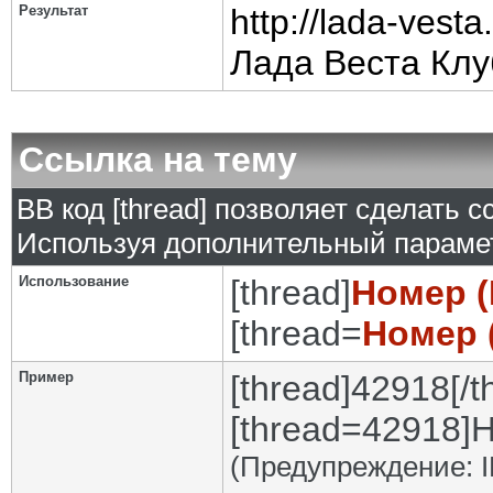
Результат
http://lada-vesta
Лада Веста Клу
Ссылка на тему
BB код [thread] позволяет сделать с
Используя дополнительный парамет
Использование
[thread]
Номер (
[thread=
Номер 
Пример
[thread]42918[/t
[thread=42918]Н
(Предупреждение: I