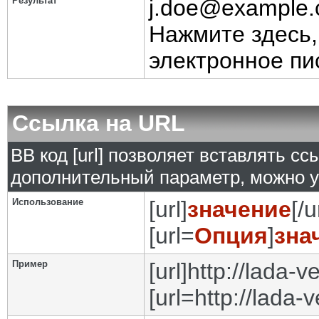
Результат
j.doe@example
Нажмите здесь,
электронное пи
Ссылка на URL
BB код [url] позволяет вставлять с
дополнительный параметр, можно у
Использование
[url]
значение
[/u
[url=
Опция
]
зна
Пример
[url]http://lada-ve
[url=http://lada-