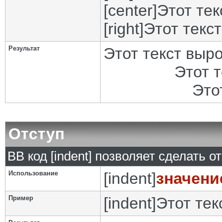
[center]Этот те
[right]Этот текс
Результат
Этот текст выр
Этот 
Это
Отступ
BB код [indent] позволяет сделать от
Использование
[indent]
значени
Пример
[indent]Этот тек