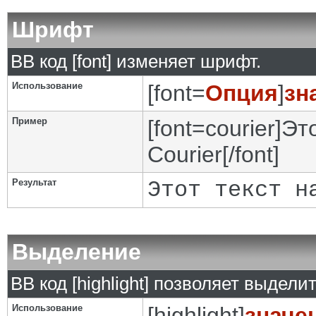
Шрифт
BB код [font] изменяет шрифт.
Использование
[font=
Опция
]
зн
Пример
[font=courier]Э
Courier[/font]
Результат
Этот текст н
Выделение
BB код [highlight] позволяет выделит
Использование
[highlight]
значе