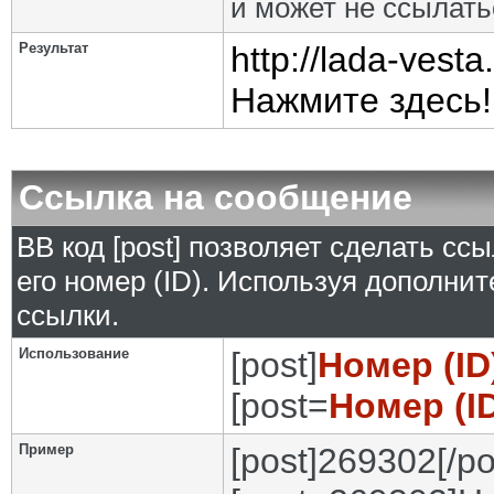
и может не ссылат
Результат
http://lada-ves
Нажмите здесь!
Ссылка на сообщение
BB код [post] позволяет сделать сс
его номер (ID). Используя дополни
ссылки.
Использование
[post]
Номер (I
[post=
Номер (I
Пример
[post]269302[/po