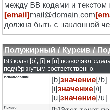
между BB кодами и текстом 
[email]
mail@domain.com
[ema
должна быть с наклонной че
Полужирный / Курсив / П
BB коды [b], [i] и [u] позволяют сд
подчёркнутым соответственно.
Использование
[b]
значение
[/b]
[i]
значение
[/i]
[u]
значение
[/u]
Пример