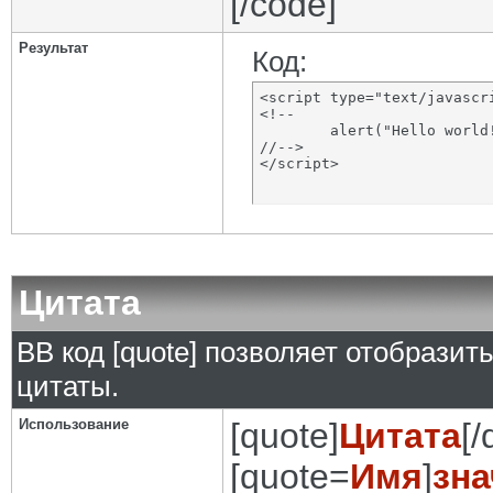
[/code]
Результат
Код:
<script type="text/javascri
<!--

	alert("Hello world!");

//-->

</script>
Цитата
BB код [quote] позволяет отобразит
цитаты.
Использование
[quote]
Цитата
[/
[quote=
Имя
]
зна