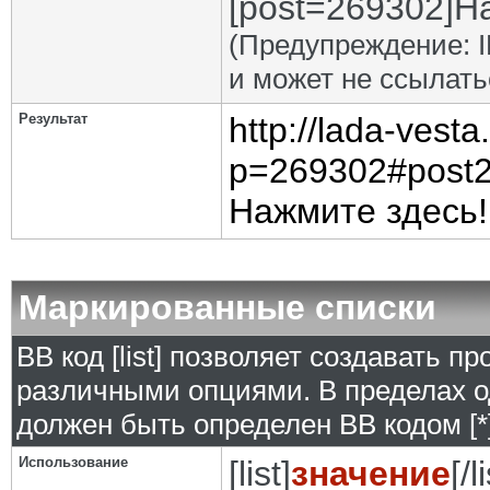
[post=269302]На
(Предупреждение: I
и может не ссылат
Результат
http://lada-vest
p=269302#post
Нажмите здесь!
Маркированные списки
BB код [list] позволяет создавать 
различными опциями. В пределах о
должен быть определен BB кодом [*]
Использование
[list]
значение
[/l