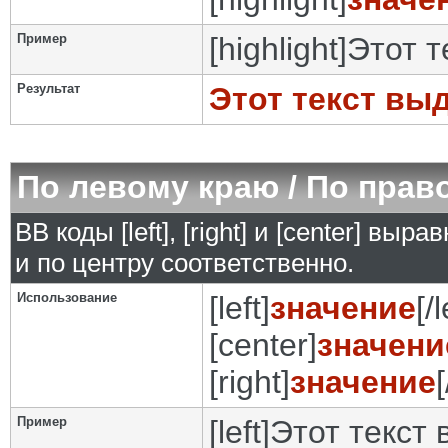
Пример
[highlight]Этот 
Результат
Этот текст вы
По левому краю / По прав
BB коды [left], [right] и [center] в
и по центру соответственно.
Использование
[left]
значение
[/l
[center]
значени
[right]
значение
[
Пример
[left]Этот текст