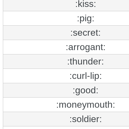
:kiss:
:pig:
:secret:
:arrogant:
:thunder:
:curl-lip:
:good:
:moneymouth:
:soldier: