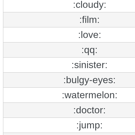
:cloudy:
:film:
:love:
:qq:
:sinister:
:bulgy-eyes:
:watermelon:
:doctor:
:jump: