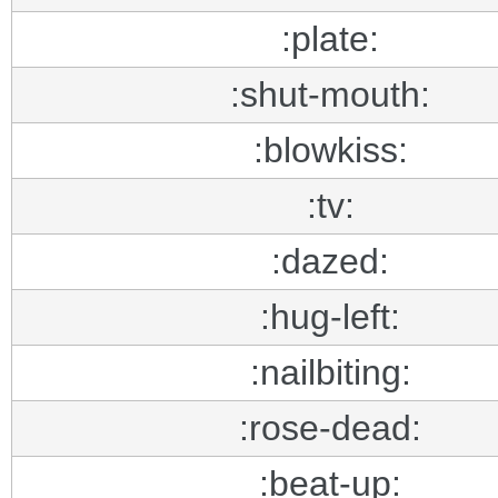
:plate:
:shut-mouth:
:blowkiss:
:tv:
:dazed:
:hug-left:
:nailbiting:
:rose-dead:
:beat-up: