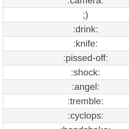
:camera:
;)
:drink:
:knife:
:pissed-off:
:shock:
:angel:
:tremble:
:cyclops: