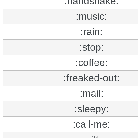
:handshake:
:music:
:rain:
:stop:
:coffee:
:freaked-out:
:mail:
:sleepy:
:call-me: