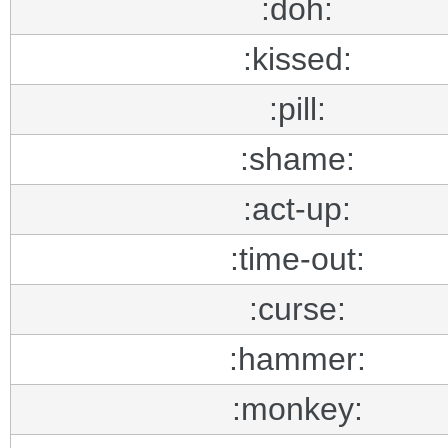
:doh:
:kissed:
:pill:
:shame:
:act-up:
:time-out:
:curse:
:hammer:
:monkey: