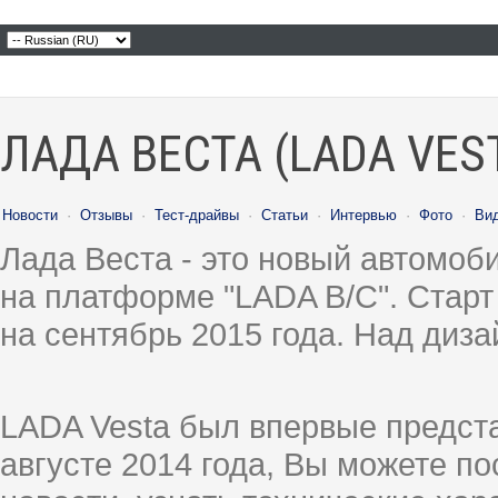
ЛАДА ВЕСТА (LADA VES
Новости
·
Отзывы
·
Тест-драйвы
·
Статьи
·
Интервью
·
Фото
·
Ви
Лада Веста - это новый автомо
на платформе "LADA B/C". Старт
на сентябрь 2015 года. Над диз
LADA Vesta был впервые предст
августе 2014 года, Вы можете п