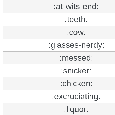
:at-wits-end:
:teeth:
:cow:
:glasses-nerdy:
:messed:
:snicker:
:chicken:
:excruciating:
:liquor: