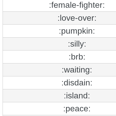
:female-fighter:
:love-over:
:pumpkin:
:silly:
:brb:
:waiting:
:disdain:
:island:
:peace: