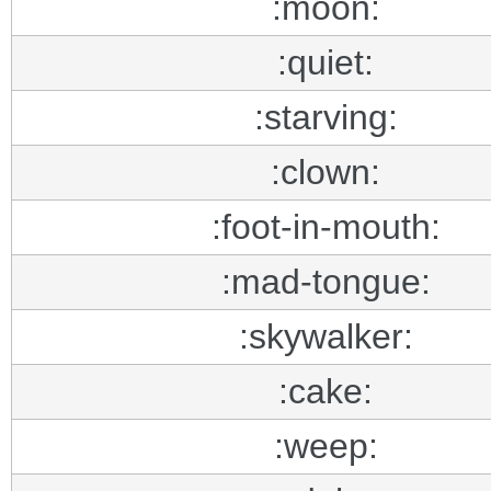
:moon:
:quiet:
:starving:
:clown:
:foot-in-mouth:
:mad-tongue:
:skywalker:
:cake:
:weep: