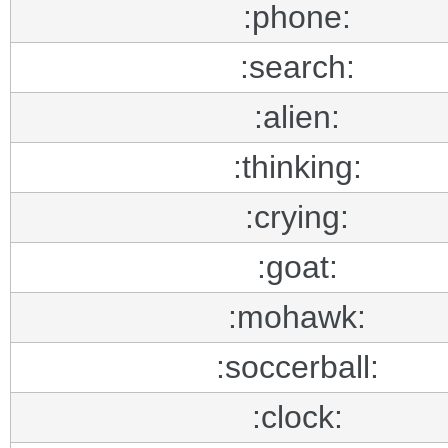
:phone:
:search:
:alien:
:thinking:
:crying:
:goat:
:mohawk:
:soccerball:
:clock: