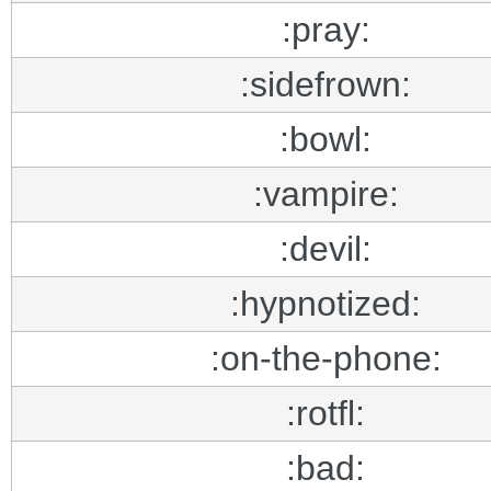
:pray:
:sidefrown:
:bowl:
:vampire:
:devil:
:hypnotized:
:on-the-phone:
:rotfl:
:bad: