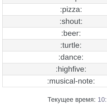
:pizza:
:shout:
:beer:
:turtle:
:dance:
:highfive:
:musical-note:
Текущее время:
10