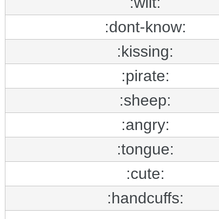
:wilt:
:dont-know:
:kissing:
:pirate:
:sheep:
:angry:
:tongue:
:cute:
:handcuffs: