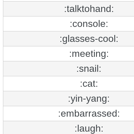
:talktohand:
:console:
:glasses-cool:
:meeting:
:snail:
:cat:
:yin-yang:
:embarrassed:
:laugh: