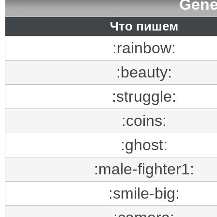
Gene
Что пишем
:rainbow:
:beauty:
:struggle:
:coins:
:ghost:
:male-fighter1:
:smile-big: