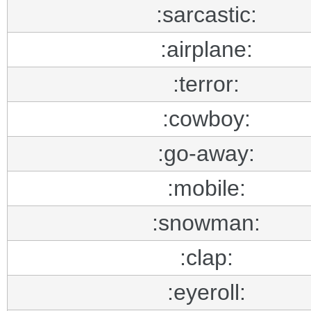
:sarcastic:
:airplane:
:terror:
:cowboy:
:go-away:
:mobile:
:snowman:
:clap:
:eyeroll: