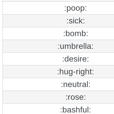
:poop:
:sick:
:bomb:
:umbrella:
:desire:
:hug-right:
:neutral:
:rose:
:bashful: