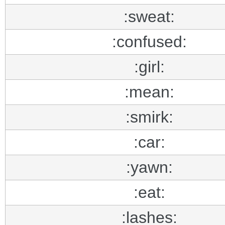
:sweat:
:confused:
:girl:
:mean:
:smirk:
:car:
:yawn:
:eat:
:lashes: