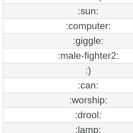
:sun:
:computer:
:giggle:
:male-fighter2:
:)
:can:
:worship:
:drool:
:lamp: