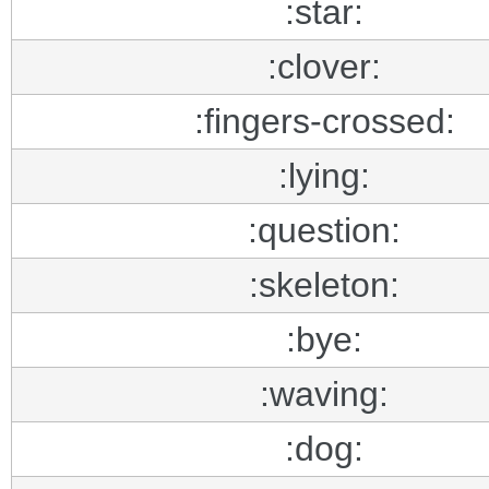
:star:
:clover:
:fingers-crossed:
:lying:
:question:
:skeleton:
:bye:
:waving:
:dog: