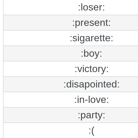
:loser:
:present:
:sigarette:
:boy:
:victory:
:disapointed:
:in-love:
:party:
:(