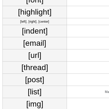
[highlight]
[left]
,
[right]
,
[center]
[indent]
[email]
[url]
[thread]
[post]
[list]
Ма
[img]