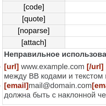
[code]
[quote]
[noparse]
[attach]
Неправильное использова
[url]
www.example.com
[/url]
между BB кодами и текстом 
[email]
mail@domain.com
[ema
должна быть с наклонной че