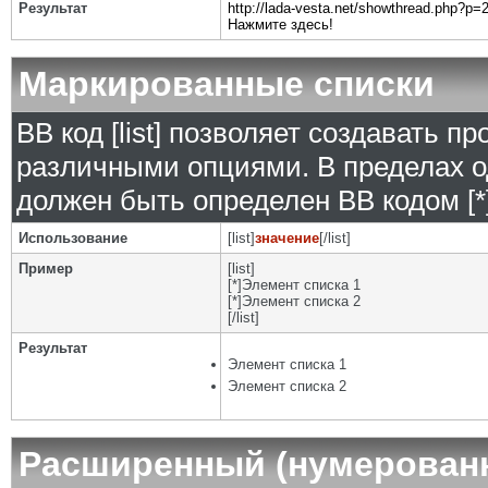
Результат
http://lada-vesta.net/showthread.php?p
Нажмите здесь!
Маркированные списки
BB код [list] позволяет создавать 
различными опциями. В пределах о
должен быть определен BB кодом [*]
Использование
[list]
значение
[/list]
Пример
[list]
[*]Элемент списка 1
[*]Элемент списка 2
[/list]
Результат
Элемент списка 1
Элемент списка 2
Расширенный (нумерован