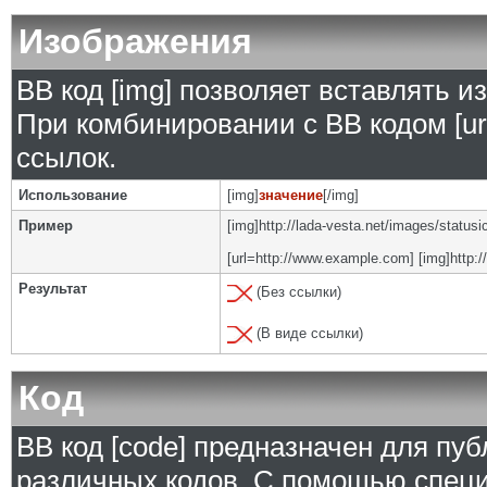
Изображения
BB код [img] позволяет вставлять 
При комбинировании с BB кодом [ur
ссылок.
Использование
[img]
значение
[/img]
Пример
[img]http://lada-vesta.net/images/status
[url=http://www.example.com] [img]http:/
Результат
(Без ссылки)
(В виде ссылки)
Код
BB код [code] предназначен для п
различных кодов. С помощью специ