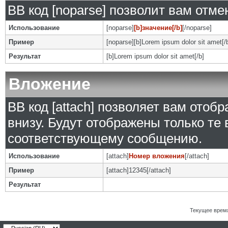
BB код [noparse] позволит вам отм
Использование
[noparse]
[b]значение[/b]
[/noparse]
Пример
[noparse][b]Lorem ipsum dolor sit amet[/
Результат
[b]Lorem ipsum dolor sit amet[/b]
Вложение
BB код [attach] позволяет вам ото
внизу. Будут отображены только те
соответствующему сообщению.
Использование
[attach]
Номер вложения
[/attach]
Пример
[attach]12345[/attach]
Результат
Текущее врем