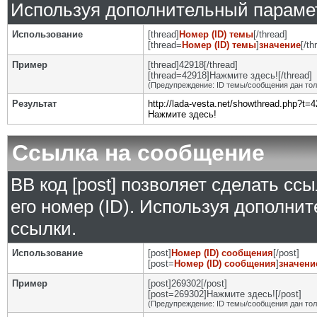
Используя дополнительный парамет
Использование
[thread]
Номер (ID) темы
[/thread]
[thread=
Номер (ID) темы
]
значение
[/th
Пример
[thread]42918[/thread]
[thread=42918]Нажмите здесь![/thread]
(Предупреждение: ID темы/сообщения дан то
Результат
http://lada-vesta.net/showthread.php?t=
Нажмите здесь!
Ссылка на сообщение
BB код [post] позволяет сделать сс
его номер (ID). Используя дополни
ссылки.
Использование
[post]
Номер (ID) сообщения
[/post]
[post=
Номер (ID) сообщения
]
значени
Пример
[post]269302[/post]
[post=269302]Нажмите здесь![/post]
(Предупреждение: ID темы/сообщения дан то