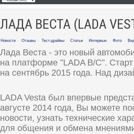
ЛАДА ВЕСТА (LADA VES
Новости
·
Отзывы
·
Тест-драйвы
·
Статьи
·
Интервью
·
Фото
·
Ви
Лада Веста - это новый автомо
на платформе "LADA B/C". Старт
на сентябрь 2015 года. Над диз
LADA Vesta был впервые предст
августе 2014 года, Вы можете п
новости, узнать технические ха
для общения и обмена мнениями