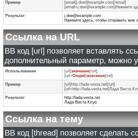
Пример
[email]j.doe@example.com[/email]
[email=j.doe@example.com]Нажмите зде
Результат
j.doe@example.com
Нажмите здесь, чтобы отправить мне 
Ссылка на URL
BB код [url] позволяет вставлять с
дополнительный параметр, можно у
Использование
[url]
значение
[/url]
[url=
Опция
]
значение
[/url]
Пример
[url]http://lada-vesta.net[/url]
[url=http://lada-vesta.net]Лада Веста Клу
Результат
http://lada-vesta.net
Лада Веста Клуб
Ссылка на тему
BB код [thread] позволяет сделать с