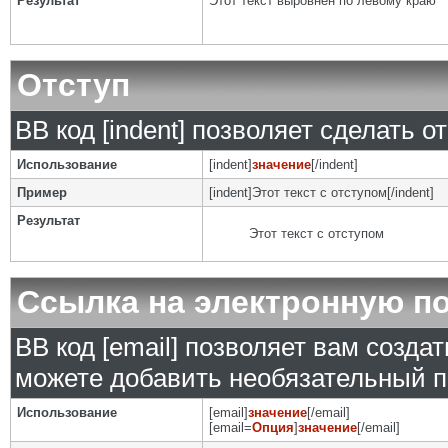
Результат
Этот текст выровнен по левому краю
Отступ
BB код [indent] позволяет сделать от
Использование
[indent]
значение
[/indent]
Пример
[indent]Этот текст с отступом[/indent]
Результат
Этот текст с отступом
Ссылка на электронную п
BB код [email] позволяет вам созда
можете добавить необязательный п
Использование
[email]
значение
[/email]
[email=
Опция
]
значение
[/email]