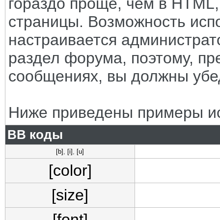
гораздо проще, чем в HTML
страницы. Возможность исп
настраивается администрат
раздел форума, поэтому, пр
сообщениях, вы должны убе
Ниже приведены примеры ис
BB коды
[b]
,
[i]
,
[u]
[color]
[size]
[font]