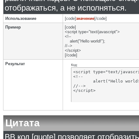
отображаться, а не исполняться.
Использование
[code]
значение
[/code]
Пример
[code]
<script type="text/javascript">
<!--
alert("Hello world!");
//-->
</script>
[/code]
Результат
Код:
<script type="text/javascri
<!--

	alert("Hello world!");

//-->

</script>
Цитата
BB код [quote] позволяет отобразит