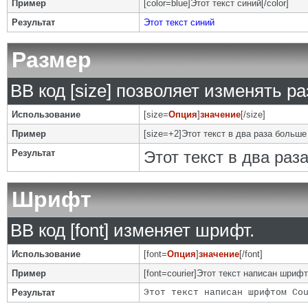
Пример
[color=blue]Этот текст синий[/color]
Результат
Этот текст синий
Размер
BB код [size] позволяет изменять р
Использование
[size=
Опция
]
значение
[/size]
Пример
[size=+2]Этот текст в два раза больше
Результат
Этот текст в два ра
Шрифт
BB код [font] изменяет шрифт.
Использование
[font=
Опция
]
значение
[/font]
Пример
[font=courier]Этот текст написан шрифто
Результат
Этот текст написан шрифтом Co