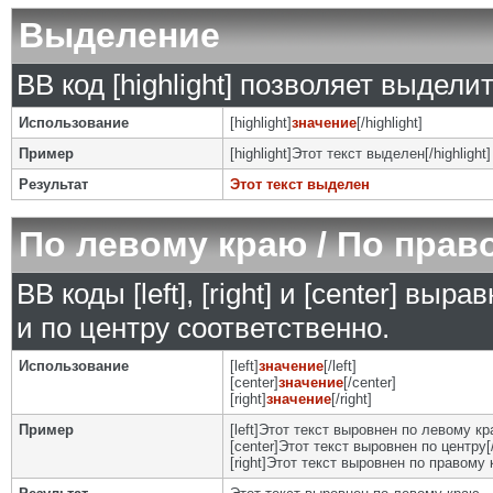
Выделение
BB код [highlight] позволяет выделит
Использование
[highlight]
значение
[/highlight]
Пример
[highlight]Этот текст выделен[/highlight]
Результат
Этот текст выделен
По левому краю / По прав
BB коды [left], [right] и [center] в
и по центру соответственно.
Использование
[left]
значение
[/left]
[center]
значение
[/center]
[right]
значение
[/right]
Пример
[left]Этот текст выровнен по левому кра
[center]Этот текст выровнен по центру[/
[right]Этот текст выровнен по правому к