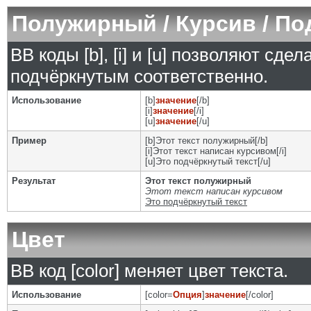
Полужирный / Курсив / П
BB коды [b], [i] и [u] позволяют сд
подчёркнутым соответственно.
Использование
[b]
значение
[/b]
[i]
значение
[/i]
[u]
значение
[/u]
Пример
[b]Этот текст полужирный[/b]
[i]Этот текст написан курсивом[/i]
[u]Это подчёркнутый текст[/u]
Результат
Этот текст полужирный
Этот текст написан курсивом
Это подчёркнутый текст
Цвет
BB код [color] меняет цвет текста.
Использование
[color=
Опция
]
значение
[/color]