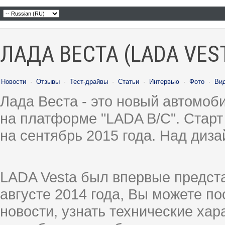
ЛАДА ВЕСТА (LADA VES
Новости
·
Отзывы
·
Тест-драйвы
·
Статьи
·
Интервью
·
Фото
·
Ви
Лада Веста - это новый автомо
на платформе "LADA B/C". Старт
на сентябрь 2015 года. Над диз
LADA Vesta был впервые предст
августе 2014 года, Вы можете п
новости, узнать технические ха