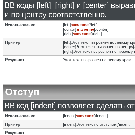
BB коды [left], [right] и [center] в
и по центру соответственно.
Использование
[left]
значение
[/left]
[center]
значение
[/center]
[right]
значение
[/right]
Пример
[left]Этот текст выровнен по левому кра
[center]Этот текст выровнен по центру[/
[right]Этот текст выровнен по правому к
Результат
Этот текст выровнен по левому краю
Отступ
BB код [indent] позволяет сделать от
Использование
[indent]
значение
[/indent]
Пример
[indent]Этот текст с отступом[/indent]
Результат