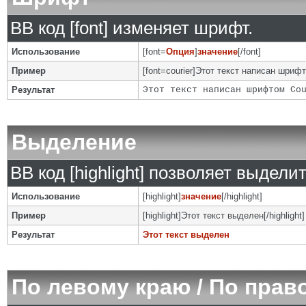
BB код [font] изменяет шрифт.
Использование
[font=
Опция
]
значение
[/font]
Пример
[font=courier]Этот текст написан шрифто
Результат
Этот текст написан шрифтом Co
Выделение
BB код [highlight] позволяет выделит
Использование
[highlight]
значение
[/highlight]
Пример
[highlight]Этот текст выделен[/highlight]
Результат
Этот текст выделен
По левому краю / По прав