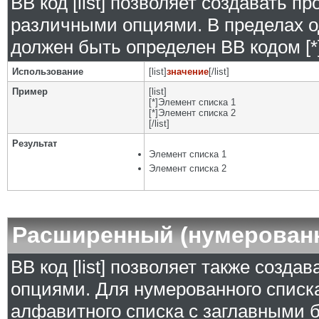
BB код [list] позволяет создавать 
различными опциями. В пределах о
должен быть определен BB кодом [*]
Использование
[list]
значение
[/list]
Пример
[list]
[*]Элемент списка 1
[*]Элемент списка 2
[/list]
Результат
Элемент списка 1
Элемент списка 2
Расширенный (нумерован
BB код [list] позволяет также созд
опциями. Для нумерованного списка
алфавитного списка с заглавными б