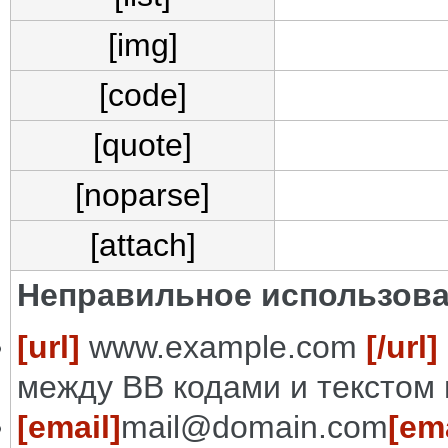
[img]
[code]
[quote]
[noparse]
[attach]
Неправильное использова
[url]
www.example.com
[/url]
между BB кодами и текстом 
[email]
mail@domain.com
[ema