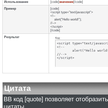
Использование
[code]
значение
[/code]
Пример
[code]
<script type="text/javascript">
<!--
alert("Hello world!");
//-->
</script>
[/code]
Результат
Код:
<script type="text/javascri
<!--

	alert("Hello world!");

//-->

</script>
Цитата
BB код [quote] позволяет отобразит
цитаты.