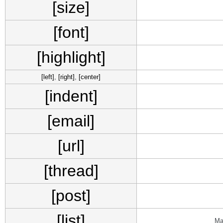
[size]
[font]
[highlight]
[left]
,
[right]
,
[center]
[indent]
[email]
[url]
[thread]
[post]
[list]
Ма