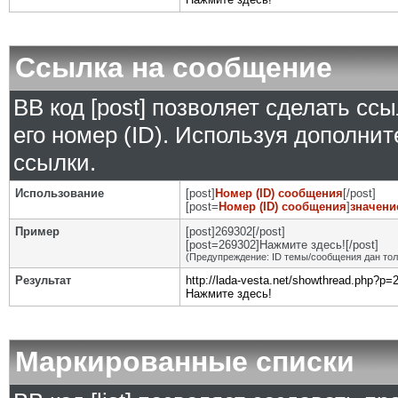
Ссылка на сообщение
BB код [post] позволяет сделать сс
его номер (ID). Используя дополни
ссылки.
Использование
[post]
Номер (ID) сообщения
[/post]
[post=
Номер (ID) сообщения
]
значени
Пример
[post]269302[/post]
[post=269302]Нажмите здесь![/post]
(Предупреждение: ID темы/сообщения дан то
Результат
http://lada-vesta.net/showthread.php?p
Нажмите здесь!
Маркированные списки