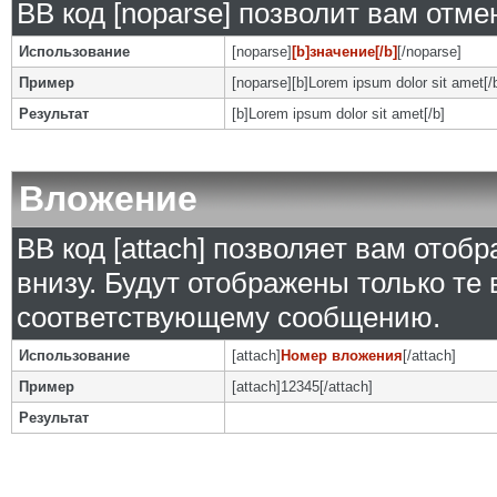
BB код [noparse] позволит вам отм
Использование
[noparse]
[b]значение[/b]
[/noparse]
Пример
[noparse][b]Lorem ipsum dolor sit amet[/
Результат
[b]Lorem ipsum dolor sit amet[/b]
Вложение
BB код [attach] позволяет вам ото
внизу. Будут отображены только те
соответствующему сообщению.
Использование
[attach]
Номер вложения
[/attach]
Пример
[attach]12345[/attach]
Результат