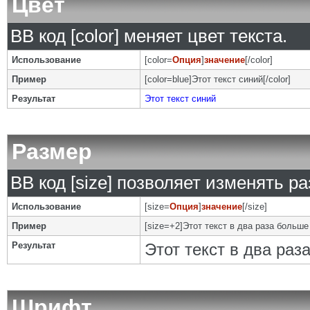
Цвет
BB код [color] меняет цвет текста.
Использование
[color=
Опция
]
значение
[/color]
Пример
[color=blue]Этот текст синий[/color]
Результат
Этот текст синий
Размер
BB код [size] позволяет изменять р
Использование
[size=
Опция
]
значение
[/size]
Пример
[size=+2]Этот текст в два раза больше
Результат
Этот текст в два ра
Шрифт