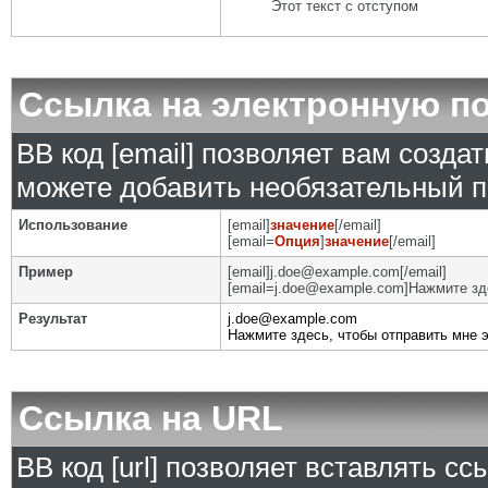
Этот текст с отступом
Ссылка на электронную п
BB код [email] позволяет вам созда
можете добавить необязательный п
Использование
[email]
значение
[/email]
[email=
Опция
]
значение
[/email]
Пример
[email]j.doe@example.com[/email]
[email=j.doe@example.com]Нажмите зде
Результат
j.doe@example.com
Нажмите здесь, чтобы отправить мне 
Ссылка на URL
BB код [url] позволяет вставлять с