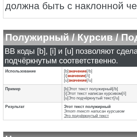
должна быть с наклонной че
Полужирный / Курсив / П
BB коды [b], [i] и [u] позволяют сд
подчёркнутым соответственно.
Использование
[b]
значение
[/b]
[i]
значение
[/i]
[u]
значение
[/u]
Пример
[b]Этот текст полужирный[/b]
[i]Этот текст написан курсивом[/i]
[u]Это подчёркнутый текст[/u]
Результат
Этот текст полужирный
Этот текст написан курсивом
Это подчёркнутый текст