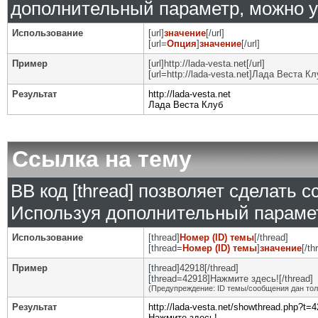
дополнительный параметр, можно у
Использование
[url]
значение
[/url]
[url=
Опция
]
значение
[/url]
Пример
[url]http://lada-vesta.net[/url]
[url=http://lada-vesta.net]Лада Веста Клу
Результат
http://lada-vesta.net
Лада Веста Клуб
Ссылка на тему
BB код [thread] позволяет сделать с
Используя дополнительный парамет
Использование
[thread]
Номер (ID) темы
[/thread]
[thread=
Номер (ID) темы
]
значение
[/th
Пример
[thread]42918[/thread]
[thread=42918]Нажмите здесь![/thread]
(Предупреждение: ID темы/сообщения дан то
Результат
http://lada-vesta.net/showthread.php?t=
Нажмите здесь!